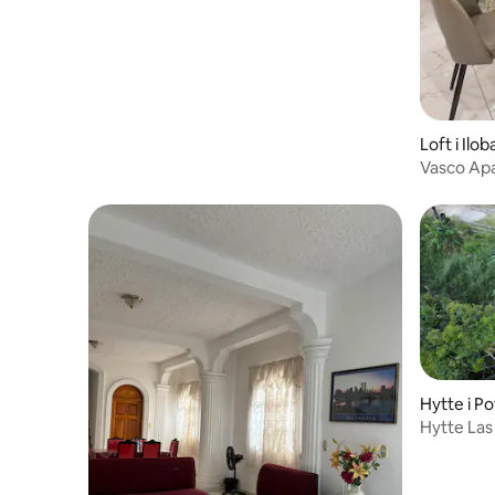
Loft i Ilo
Vasco Apa
aircondit
Hytte i P
Hytte Las