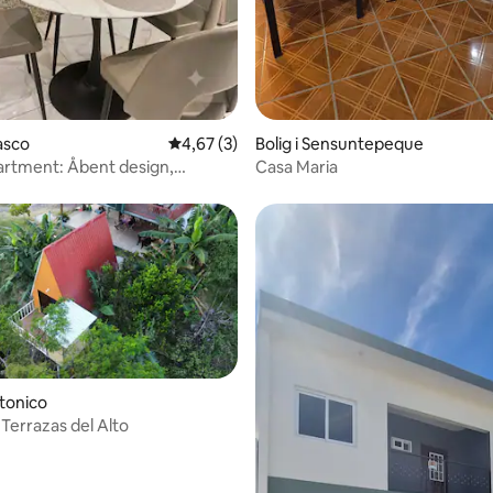
basco
4,67 ud af 5 i gennemsnitlig bedømmelse, 
4,67 (3)
Bolig i Sensuntepeque
rtment: Åbent design,
Casa Maria
ion og parkering
otonico
 Terrazas del Alto