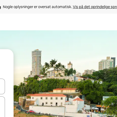
Nogle oplysninger er oversat automatisk. 
Vis på det oprindelige sp
 med piletasterne op og ned eller se mere ved at trykke eller stryge.