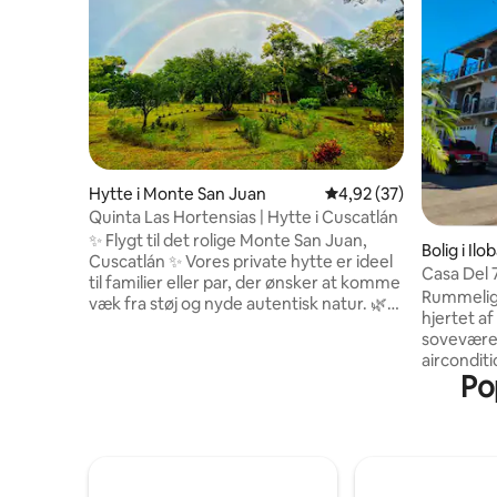
Hytte i Monte San Juan
4,92 ud af 5 i gennem
4,92 (37)
Quinta Las Hortensias | Hytte i Cuscatlán
✨ Flygt til det rolige Monte San Juan,
Bolig i Il
Cuscatlán ✨ Vores private hytte er ideel
Casa Del 
til familier eller par, der ønsker at komme
Rummelig 
væk fra støj og nyde autentisk natur. 🌿
hjertet af
Flod i nærheden (kun få minutters gang)
soveværel
🐶 Kæledyrsvenlig 🏡 Rummelig privat
airconditi
ejendom 🔥 Område med bålplads 🍳
Pop
wifi, hvilk
Fuldt udstyret køkken 📶 Wi-fi 🚗
fjernarbe
Parkering på stedet Det ligger kun 45
ophold. N
minutter fra San Salvador og er det
sofaer, e
perfekte sted at slappe af og genoprette
og kaffem
forbindelsen til det, der virkelig betyder
samt en ta
noget. Book nu, og nyd en autentisk