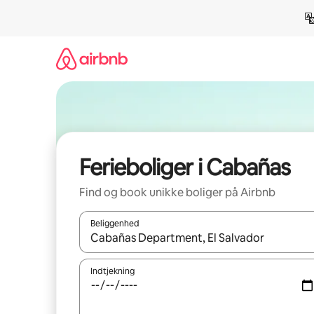
Gå
videre
til
indhold
Ferieboliger i Cabañas
Find og book unikke boliger på Airbnb
Beliggenhed
Når resultaterne er tilgængelige, skal du navigere
Indtjekning