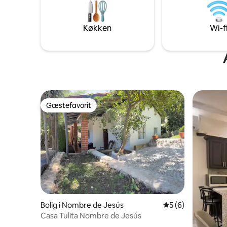
hængekøje
naturoplevelse.
perfekt ti
udendørs 
Køkken
Wi-f
beliggenh
rundt i la
Gæstefavorit
Gæstefavorit
Bolig i Nombre de Jesús
5 ud af 5 i genne
5 (6)
Casa Tulita Nombre de Jesús