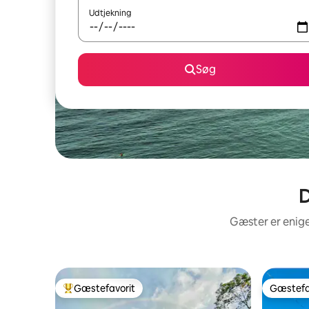
Udtjekning
Søg
D
Gæster er enige
Gæstefavorit
Gæstefa
Bedste gæstefavorit
Gæstefa