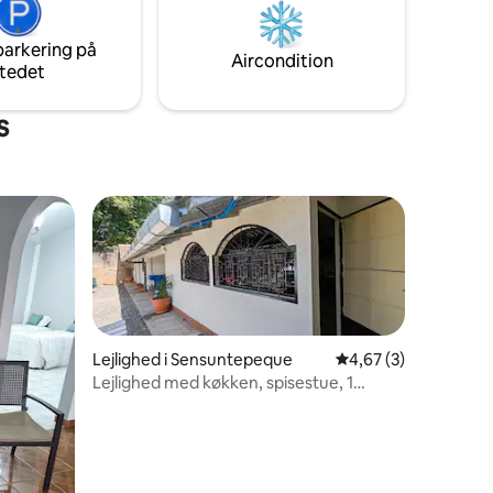
Starlink.
parkering på
Aircondition
tedet
s
Lejlighed i Sensuntepeque
4,67 ud af 5 i genne
4,67 (3)
Lejlighed med køkken, spisestue, 1
soveværelse/badeværelse!