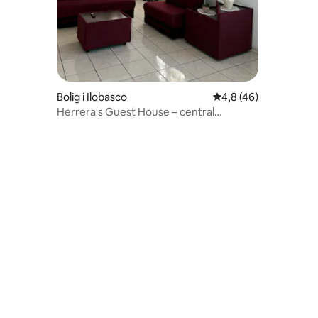
Bolig i Ilobasco
4,8 ud af 5 i gennem
4,8 (46)
Herrera's Guest House – central
beliggende indkvartering Ilobasc