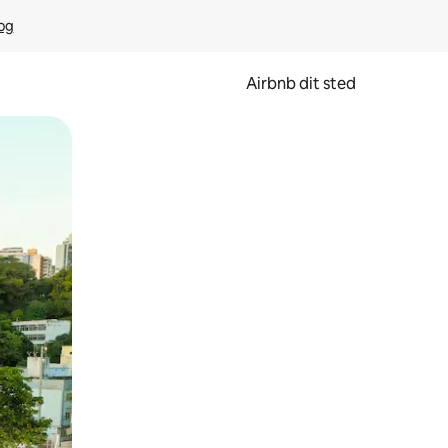
rog
Airbnb dit sted