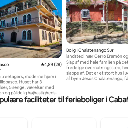
snitlig bedømmelse, 37 omtaler
Bolig i Chalatenango Sur
landsted. nær Cerro Eramón og
Lempa.
Slap af med hele familien på de
obasco
4,89 ud af 5 i gennemsnitlig bedømmelse, 2
4,89 (28)
fredelige overnatningssted, hv
7
slappe af. Det er et stort hus i
treetagers, moderne hjem i
af byen Jesús Chalatenango, f
 Illobasco. Huset har 3
fra Lempa-floden og i nærhede
ser, 5 senge, værelser med
Cerro Eramón. Vi kan arrangere
on og pålidelig højhastigheds-
op på bjerget, herunder transp
ulære faciliteter til ferieboliger i Cab
et gør det ideelt til familier,
turguide. Du bedes anmode om 
jdere og længerevarende
på forhånd. Vi tilbyder transpor
yd en stor stue med tv og
lufthavnen eller fra San Salvador
t komplet køkken med komfur
landhuset. Det vil være os en f
askine, sikker garageparkering
at hjælpe dig. Vi har
gterrasse i fri luft med
overvågningskameraer i haven