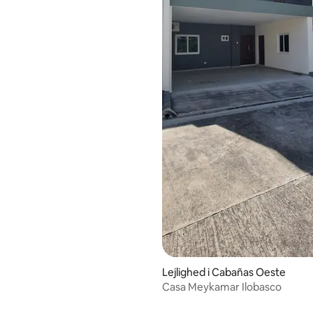
snitlig bedømmelse, 46 omtaler
Lejlighed i Cabañas Oeste
Casa Meykamar Ilobasco