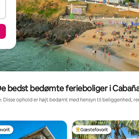
e bedst bedømte ferieboliger i Cabañ
: Disse ophold er højt bedømt med hensyn til beliggenhed, 
vorit
Gæstefavorit
vorit
Bedste gæstefavorit