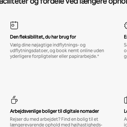
aciliteter og fordele ved længere opho
Den fleksibilitet, du har brug for
E
Vælg dine nøjagtige indflytnings- og
S
udflytningsdatoer, og book nemt online uden
o
yderligere forpligtelser eller papirarbejde.*
g
Arbejdsvenlige boliger til digitale nomader
L
Rejser du med arbejdet? Find en bolig til et
A
længerevarende ophold med højhastigheds-
i