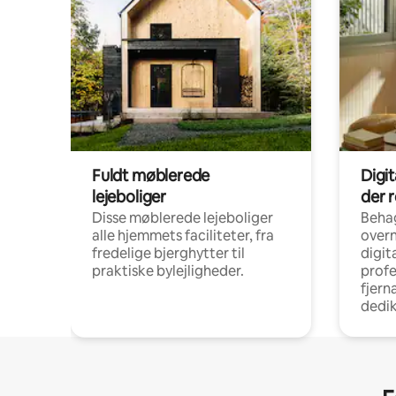
Fuldt møblerede
Digi
lejeboliger
der 
Disse møblerede lejeboliger
Beha
alle hjemmets faciliteter, fra
overn
fredelige bjerghytter til
digit
praktiske bylejligheder.
profe
fjern
dedi