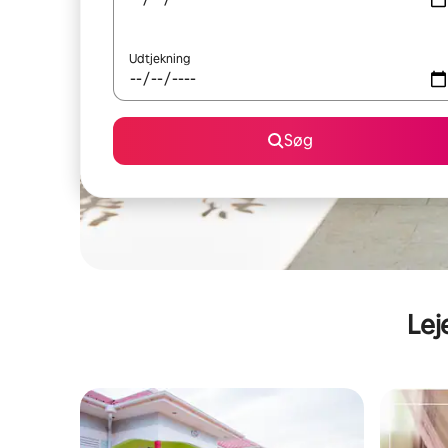
Udtjekning
Søg
Lej