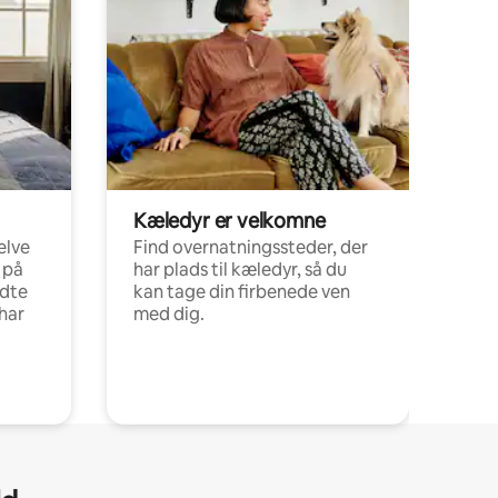
Kæledyr er velkomne
elve
Find overnatningssteder, der
 på
har plads til kæledyr, så du
ldte
kan tage din firbenede ven
har
med dig.