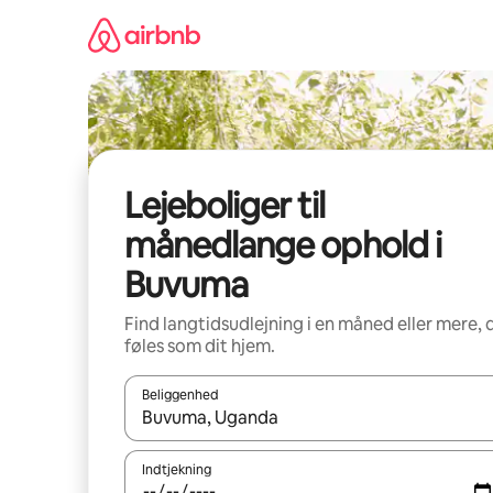
Gå
videre
til
indhold
Lejeboliger til
månedlange ophold i
Buvuma
Find langtidsudlejning i en måned eller mere, 
føles som dit hjem.
Beliggenhed
Når resultaterne er tilgængelige, skal du navigere
Indtjekning