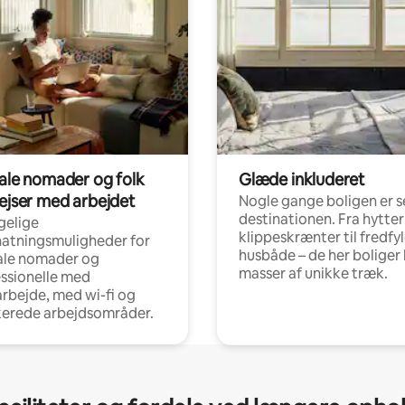
tale nomader og folk
Glæde inkluderet
rejser med arbejdet
Nogle gange boligen er s
destinationen. Fra hytter
gelige
klippeskrænter til fredfy
atningsmuligheder for
husbåde – de her boliger 
ale nomader og
masser af unikke træk.
ssionelle med
arbejde, med wi-fi og
kerede arbejdsområder.