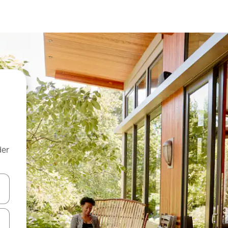
der
 med piletasterne op og ned eller se mere ved at trykke eller stryge.