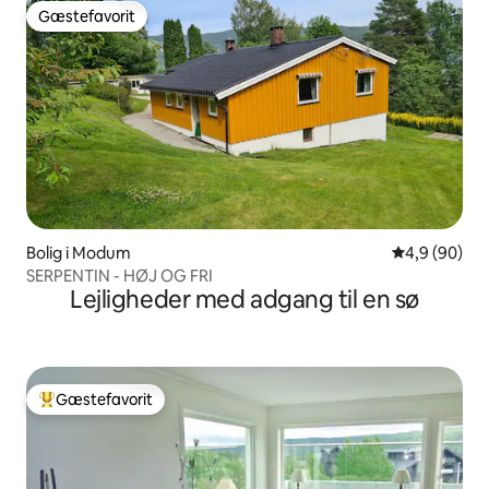
Gæstefavorit
Gæstefavorit
Bolig i Modum
4,9 ud af 5 
4,9 (90)
SERPENTIN - HØJ OG FRI
Lejligheder med adgang til en sø
Gæstefavorit
Bedste gæstefavorit