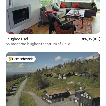
Lejlighed i Hol
4,95 ud af 5 i
4,95 (102)
Ny moderne lejlighed i centrum af Geilo.
Gæstefavorit
Bedste gæstefavorit