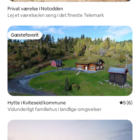
Privat værelse i Notodden
Lej et værelse/en seng i det fineste Telemark
Gæstefavorit
Gæstefavorit
Hytte i Kviteseid kommune
5 ud af 5
5 (6)
Vidunderligt familiehus i landlige omgivelser