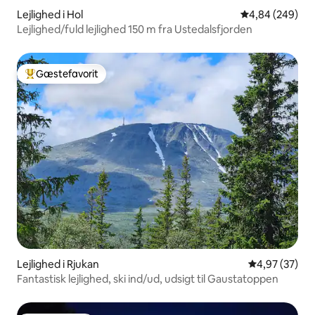
Lejlighed i Hol
4,84 ud af 5 i
4,84 (249)
Lejlighed/fuld lejlighed 150 m fra Ustedalsfjorden
Gæstefavorit
Bedste gæstefavorit
Lejlighed i Rjukan
4,97 ud af 5 
4,97 (37)
Fantastisk lejlighed, ski ind/ud, udsigt til Gaustatoppen