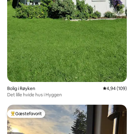
Bolig i Røyken
4,94 ud af 5 i
4,94 (109)
Det lille hvide hus i Hyggen
Gæstefavorit
Bedste gæstefavorit