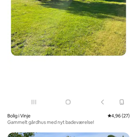
Bolig i Vinje
4,96 ud af 5 
4,96 (27)
Gammelt gårdhus med nyt badeværelse!