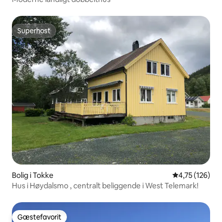
Superhost
Superhost
Bolig i Tokke
4,75 ud af 5 i
4,75 (126)
Hus i Høydalsmo , centralt beliggende i West Telemark!
Gæstefavorit
Gæstefavorit