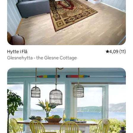
Hytte i Flå
4,09 ud af 5 
4,09 (11)
Glesnehytta - the Glesne Cottage