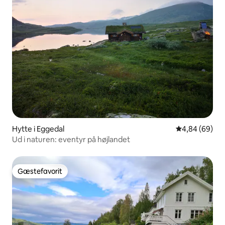
Hytte i Eggedal
4,84 ud af 5 
4,84 (69)
Ud i naturen: eventyr på højlandet
Gæstefavorit
Gæstefavorit