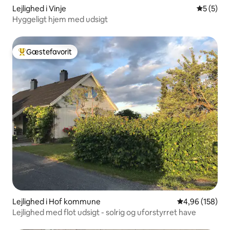
Lejlighed i Vinje
5 ud af 5
5 (5)
Hyggeligt hjem med udsigt
Gæstefavorit
Bedste gæstefavorit
Lejlighed i Hof kommune
4,96 ud af 5 i
4,96 (158)
Lejlighed med flot udsigt - solrig og uforstyrret have