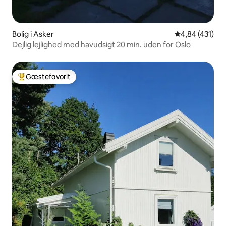
Bolig i Asker
4,84 ud af 5 i
4,84 (431)
Dejlig lejlighed med havudsigt 20 min. uden for Oslo
Gæstefavorit
Bedste gæstefavorit