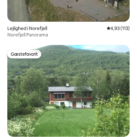
Lejlighed i Norefjell
4,93 ud af 5 i
4,93 (113)
Norefjell Panorama
Gæstefavorit
Gæstefavorit