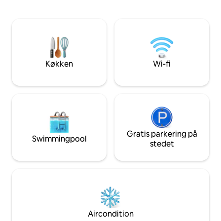
året, fantastisk til aktiviteter 3
vandreture, mount
soveværelser (2 dobbeltsenge, 1
fiskeri, langrend
køjeseng) Terrasse med grøn udsigt
Gausta skisportss
Sengetøj og håndklæder er inkluderet
Hytten er nybygget
Gratis parkering i garagen Opladning af
fuldt udstyret, me
elbil (omkostninger) Gulvvarme i alle
Sengetøj og håndk
rum Wi-fi Stort tv med streaming
€ per person.
Køkken
Wi-fi
Lydsystem
Gratis parkering på
Swimmingpool
stedet
Aircondition