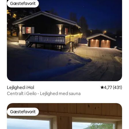
Gæstefavorit
Gæstefavorit
Lejlighed i Hol
4,77 ud af 5 
4,77 (431)
Centralt i Geilo - Lejlighed med sauna
Gæstefavorit
Gæstefavorit