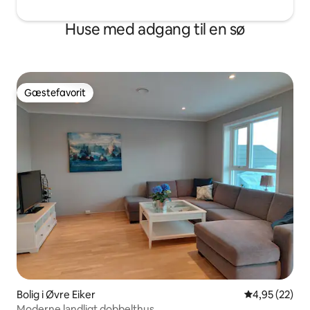
Huse med adgang til en sø
Gæstefavorit
Gæstefavorit
Bolig i Øvre Eiker
4,95 ud af 5 
4,95 (22)
Moderne landligt dobbelthus