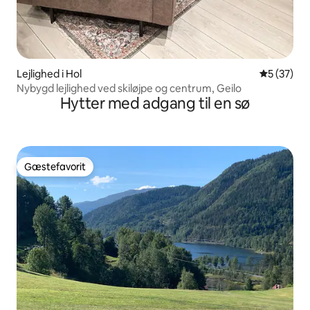
Lejlighed i Hol
5 ud af 5 
5 (37)
Nybygd lejlighed ved skiløjpe og centrum, Geilo
Hytter med adgang til en sø
Gæstefavorit
Gæstefavorit