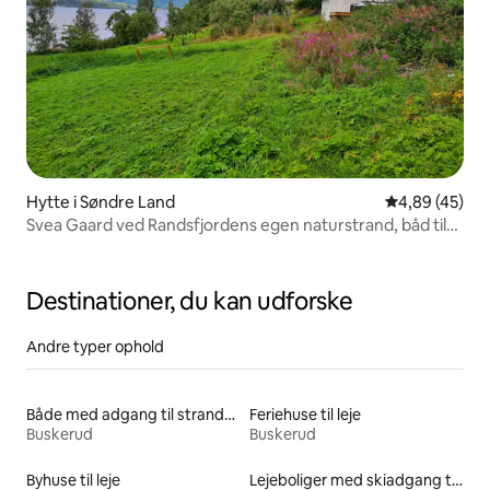
Hytte i Søndre Land
4,89 ud af 5 
4,89 (45)
Svea Gaard ved Randsfjordens egen naturstrand, båd til
leje,gode fiskemuligheder, dejligt at svømme,egen grill,
hygge sig i boblebadet ude i de sene timer, familievenlig,
stor grund med bær og frugt - bare for at smage.. Svea
Destinationer, du kan udforske
Gaard et sted at slappe af....
Andre typer ophold
Både med adgang til stranden til leje
Feriehuse til leje
Buskerud
Buskerud
Byhuse til leje
Lejeboliger med skiadgang til døren