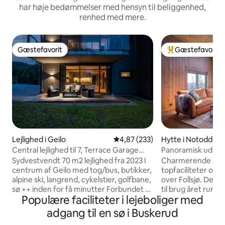
har høje bedømmelser med hensyn til beliggenhed,
renhed med mere.
Gæstefavorit
Gæstefavorit
Gæstefavorit
Bedste gæstefavo
Lejlighed i Geilo
4,87 ud af 5 i gennemsnitlig be
4,87 (233)
Hytte i Notodden
Central lejlighed til 7, Terrace Garage
Panoramisk udsig
Smart TV
Sydvestvendt 70 m2 lejlighed fra 2023 I
Charmerende lan
centrum af Geilo med tog/bus, butikker,
topfaciliteter og e
alpine ski, langrend, cykelstier, golfbane,
over Follsjø. Det 
sø ++ inden for få minutter Forbundet til
til brug året rundt
Populære faciliteter i lejeboliger med
hotel med restaurant, bar ++ Adgang til
fra Oslo. Fra Larvi
swimmingpool, boblebad, sauna,
timers kørsel. Her
adgang til en sø i Buskerud
fitnesscenter, legerum Tilgængelig hele
nærhed til vildmar