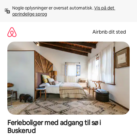
Gå
Nogle oplysninger er oversat automatisk. 
Vis på det 
videre
oprindelige sprog
til
indhold
Airbnb dit sted
Ferieboliger med adgang til sø i
Buskerud