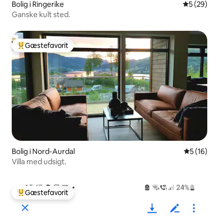
Bolig i Ringerike
5 ud af 5 
5 (29)
Ganske kult sted.
Gæstefavorit
Bedste gæstefavorit
Bolig i Nord-Aurdal
5 ud af 5 
5 (16)
Villa med udsigt.
Gæstefavorit
Bedste gæstefavorit