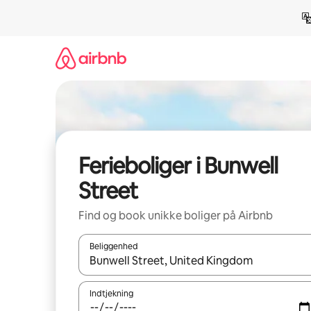
Gå
videre
til
indhold
Ferieboliger i Bunwell
Street
Find og book unikke boliger på Airbnb
Beliggenhed
Når resultaterne er tilgængelige, skal du navigere
Indtjekning