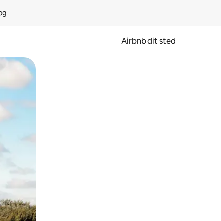
rog
Airbnb dit sted