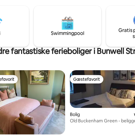
Hurtig adgang fra A11 (2 minutt
til 4 biler og et udendørs
Snetterton Race Circuit ligger 
de til en morgenkaffe!
væk. Privat adgang med rigelig parkering
bag sikrede porte betyder, at d
nemt at komme og gå, som du vi
Gratis 
tilbyder også gerne parkering til
i
Swimmingpool
s
på anmodning.
re fantastiske ferieboliger i Bunwell St
favorit
Gæstefavorit
gæstefavorit
Gæstefavorit
Bolig
Old Buckenham Green - beligg
landet