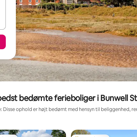
edst bedømte ferieboliger i Bunwell S
: Disse ophold er højt bedømt med hensyn til beliggenhed, 