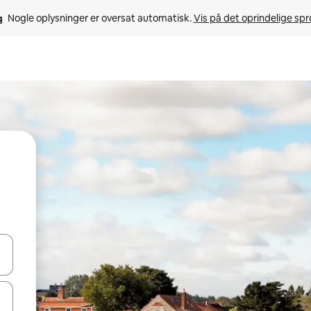
Nogle oplysninger er oversat automatisk. 
Vis på det oprindelige sp
 med piletasterne op og ned eller se mere ved at trykke eller stryge.