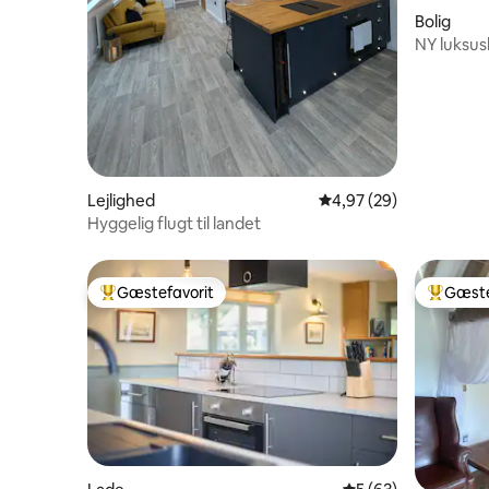
Bolig
NY luksus
velkomne, 
Lejlighed
4,97 ud af 5 i gennem
4,97 (29)
Hyggelig flugt til landet
Gæstefavorit
Gæste
Bedste gæstefavorit
Bedste 