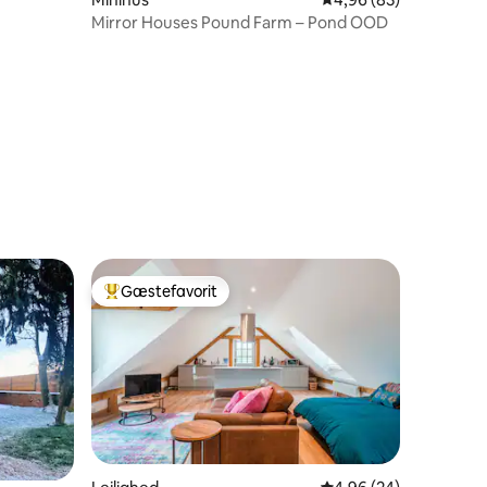
7 omtaler
Mirror Houses Pound Farm – Pond OOD
Gæstefavorit
Bedste gæstefavorit