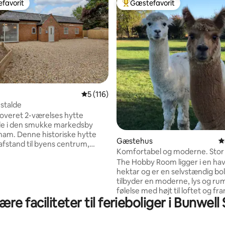
favorit
Gæstefavorit
gæstefavorit
Bedste gæstefavorit
5 ud af 5 i gennemsnitlig bedømmelse, 11
5 (116)
stalde
nitlig bedømmelse, 407 omtaler
noveret 2-værelses hytte
de i den smukke markedsby
riske hytte
Gæstehus
4
åafstand til byens centrum,
Komfortabel og moderne. Stor
restauranter og har plads til
med alpakaer
The Hobby Room ligger i en ha
æster. Den omfatter 2 værelser,
hektar og er en selvstændig bol
bbeltseng. Et andet værelse
tilbyder en moderne, lys og ru
bbeltseng og en enkeltseng.
følelse med højt til loftet og fr
badeværelse og et rummeligt
re faciliteter til ferieboliger i Bunwell
døre, der åbner ud mod terras
ken/stueområde, hvilket gør
haven. Et varmt og indbydende sted at
 fantastisk sted at socialisere
bo for besøgende i Norfolk/Suff
r eller familie. Masser af