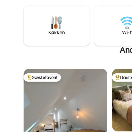
parkering 
fredfyldt beliggenhed i en smuk landsby
siddeområ
med en pub, en kort køretur til Diss. Vi
bor i stueetagen. Stor have, gode
parkeringsmuligheder.
Køkken
Wi-f
And
Gæstefavorit
Gæste
Bedste gæstefavorit
Bedste 