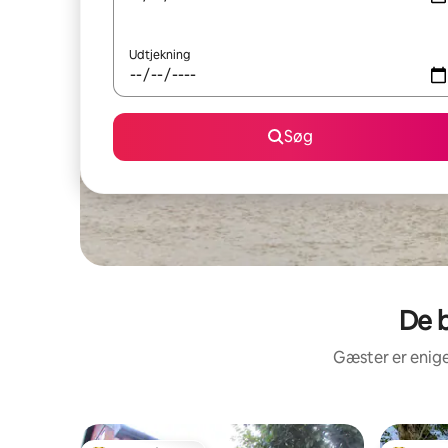
Udtjekning
Søg
De b
Gæster er enige