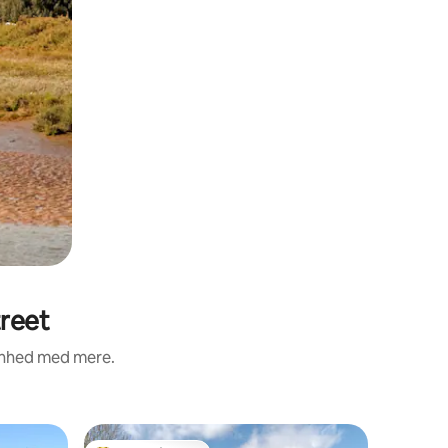
treet
renhed med mere.
Hytte