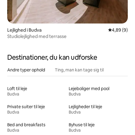
Lejlighed i Budva
4,89 ud af 5
4,89 (9)
Studiolejlighed med terrasse
Destinationer, du kan udforske
Andre typer ophold
Ting, man kan tage sig til
Loft til leje
Lejeboliger med pool
Budva
Budva
Private suiter til leje
Lejligheder til leje
Budva
Budva
Bed and breakfasts
Byhuse til leje
Budva
Budva