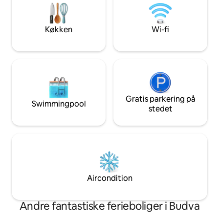
ønsker komfort, pla
Højhastighedsinternet, aircondition og
ferie.
rulleskodder i hvert værelse. To
terrasser med udsigt over bjergene og
Køkken
Wi-fi
byen. 2 smart-tv i soveværelset og
stuen. Et sted, du vil komme tilbage til!
Gratis parkering på
Swimmingpool
stedet
Aircondition
Andre fantastiske ferieboliger i Budva