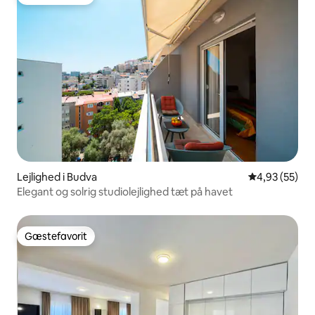
Gæstefavorit
Lejlighed i Budva
4,93 ud af 5 
4,93 (55)
Elegant og solrig studiolejlighed tæt på havet
Gæstefavorit
Gæstefavorit