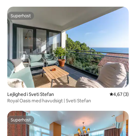
Superhost
Superhost
Lejlighed i Sveti Stefan
4,67 ud af 5
4,67 (3)
Royal Oasis med havudsigt | Sveti Stefan
Superhost
Superhost