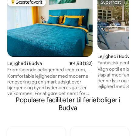
Gæstefavorit
Superhost
Bedste gæstefavorit
Superhost
Lejlighed i Budva
Fantastisk pentho
Lejlighed i Budva
4,93 ud af 5 i gennemsnitlig b
4,93 (132)
panoramaudsigt
Vågn op til en be
Fremragende beliggenhed i centrum, 5
slap af med fantas
minutter til havet og parkering
Komfortable lejligheder med moderne
denne lyse og ru
renovering og en smart udsigt over
lejlighed med 3 s
bjergene og byen byder deres gæster
komfortable sove
velkommen. For at gøre det nemt for
badeværelser og e
Populære faciliteter til ferieboliger i
dig er der 6 senge: 2 senge på 160 og en
stue og spiseomr
stor sovesofa, 2 badeværelser med
Budva
naturligt lys. Træd
bruser, toiletartikler og en
terrasse for at n
vaskemaskine. Køkkenet har alle de
over havet, bjerge
nødvendige apparater: en kaffemaskine
ved poolen, omgive
fyldt med kaffebønner, en ovn, en
Perfekt til familier
mikrobølgeovn og en kedel.