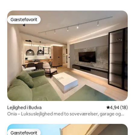
Gæstefavorit
Gæstefavorit
Lejlighed i Budva
4,94 ud af 5 
4,94 (18)
Onia – Luksuslejlighed med to soveværelser, garage og
pool
Gæstefavorit