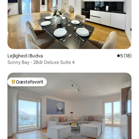
Lejlighed i Budva
5 ud af 5 
5 (18)
Sunny Bay - 2Bdr Deluxe Suite 4
Gæstefavorit
Bedste gæstefavorit