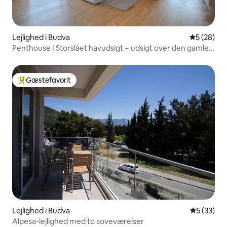
Lejlighed i Budva
5 ud af 5 
5 (28)
Penthouse | Storslået havudsigt + udsigt over den gamle
bydel
Gæstefavorit
Bedste gæstefavorit
Lejlighed i Budva
5 ud af 5 
5 (33)
Alpesa-lejlighed med to soveværelser