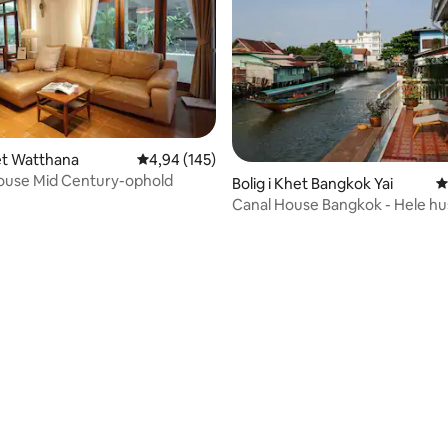
snitlig bedømmelse, 52 omtaler
het Watthana
4,94 ud af 5 i gennemsnitlig bedømmelse, 14
4,94 (145)
ouse Mid Century-ophold
Bolig i Khet Bangkok Yai
4
Canal House Bangkok - Hele hu
Mon-kanalen