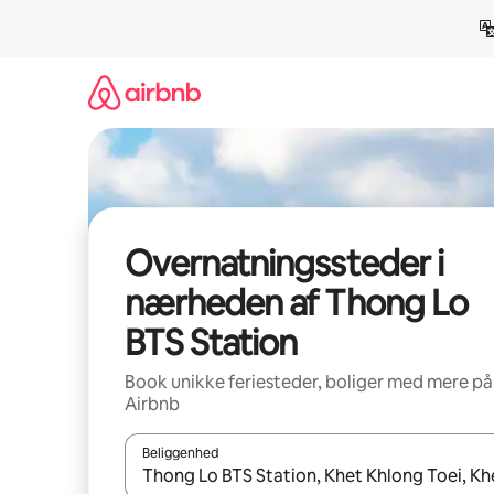
Gå
videre
til
indhold
Overnatningssteder i
nærheden af Thong Lo
BTS Station
Book unikke feriesteder, boliger med mere på
Airbnb
Beliggenhed
Når resultaterne er tilgængelige, skal du navigere