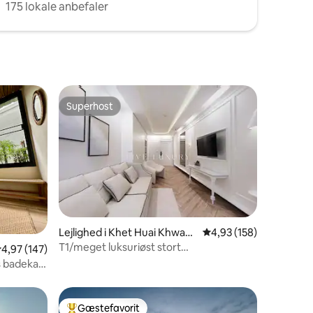
175 lokale anbefaler
Superhost
Superhost
3 omtaler
Lejlighed i Khet Huai Khwan
4,93 ud af 5 i gennems
4,93 (158)
g
T1/meget luksuriøst stort
,97 ud af 5 i gennemsnitlig bedømmelse, 147 omtaler
4,97 (147)
byværelse/Walk2Ekamai-Thonglor
 badekar i
Gæstefavorit