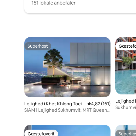
tøjbøjler og badehåndklæder
151 lokale anbefaler
Superhost
Gæstefa
Superhost
Gæstefa
Lejlighed 
Lejlighed i Khet Khlong Toei
4,82 ud af 5 i gennems
4,82 (161)
Sukhumvit
SIAM | Lejlighed Sukhumvit, MRT Queen
værelse/
Sirikit
bar/Ekama
Gæstefavorit
Superho