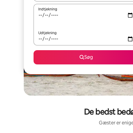
Indtjekning
Udtjekning
Søg
De bedst bedø
Gæster er enige