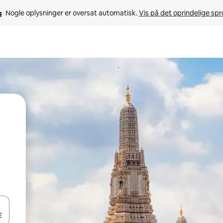
Nogle oplysninger er oversat automatisk. 
Vis på det oprindelige sp
 med piletasterne op og ned eller se mere ved at trykke eller stryge.