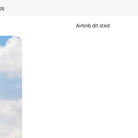
rog
Airbnb dit sted