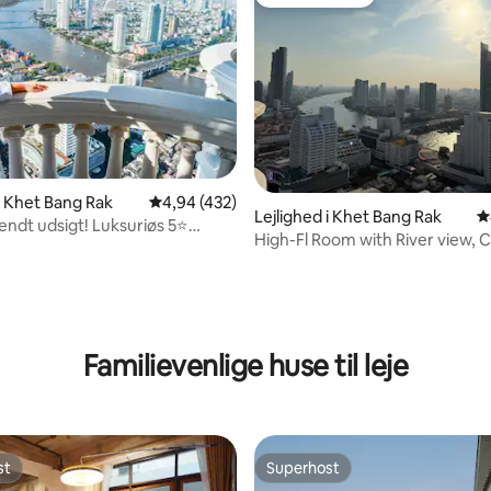
st
Gæstefavorit
 i Khet Bang Rak
4,94 ud af 5 i gennemsnitlig bedømmelse, 43
4,94 (432)
Lejlighed i Khet Bang Rak
4
ndt udsigt! Luksuriøs 5⭐
High-Fl Room with River view, C
markeder
Bangkok
nitlig bedømmelse, 141 omtaler
Familievenlige huse til leje
st
Superhost
st
Superhost