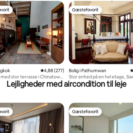
vorit
Gæstefavorit
vorit
Gæstefavorit
snitlig bedømmelse, 38 omtaler
ngkok
4,88 ud af 5 i gennemsnitlig bedømmelse, 27
4,88 (277)
Bolig i Pathumwan
4
 med stor terrasse i Chinatown,
Stor enhed på en hel etage, Sia
Lejligheder med aircondition til leje
afhentning i lufthavnen
vorit
Gæstefavorit
vorit
Gæstefavorit