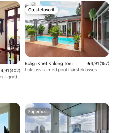
fritliggende villa
Gæstefavorit
Gæstefavorit
Bolig i Khet Khlong Toei
4,91 ud af 5 i gennem
4,91 (157)
Luksusvilla med pool i førsteklasses
7 omtaler
,91 ud af 5 i gennemsnitlig bedømmelse, 402 omtaler
4,91 (402)
beliggenhed
m + gratis
Superhost
Superhost