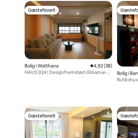
Gæstefavorit
Gæstefa
Gæstefavorit
Gæstefa
Bolig i Watthana
4,92 ud af 5 i gennem
4,92 (38)
HAUS 924 | Designfremstød i Ekkamai-
Bolig i Ba
Thonglor
Butikshus
BaanYok
Gæstefavorit
Gæstefa
Gæstefavorit
Gæstefa