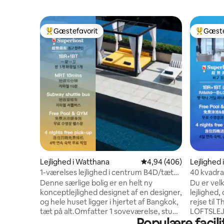
Gæstefavorit
Gæste
Bedste gæstefavorit
Bedste 
Lejlighed i Watthana
4,94 ud af 5 i gennemsn
4,94 (406)
Lejlighed
1-værelses lejlighed i centrum B4D/tæt
40 kvadr
på metroen/udsigt over byen fra
badekar 
Denne særlige bolig er en helt ny
Du er vel
højderne/Siam-forretningskvarter/gratis
personer
konceptlejlighed designet af en designer,
lejlighed,
transport til stationen/udendørs
togmarke
og hele huset ligger i hjertet af Bangkok,
rejse til Thailand. Hus
swimmingpool/fitness/bar i
tæt på alt.Omfatter 1 soveværelse, stue,
LOFTSLEJL
højderne/gratis afhentning i lufthavnen
Populære facili
spisestue, køkken og 1 badeværelse.
er ca. 40