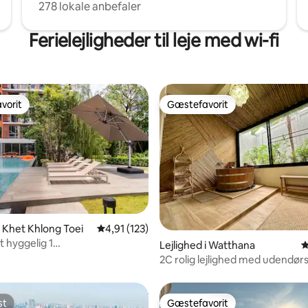
278 lokale anbefaler
Ferielejligheder til leje med wi-fi
vorit
Gæstefavorit
vorit
Gæstefavorit
i Khet Khlong Toei
4,91 ud af 5 i gennemsnitlig bedømmelse, 12
4,91 (123)
nitlig bedømmelse, 161 omtaler
 hyggelig 1
Lejlighed i Watthana
4
købmand/restaurant
2C rolig lejlighed med udendørs
i station/bus øst station
hjertet af BKK
st
Gæstefavorit