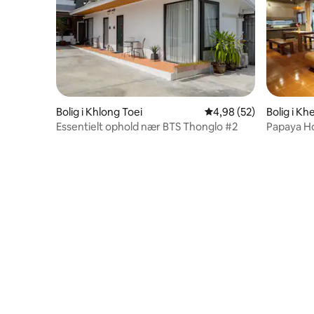
Bolig i Khlong Toei
4,98 ud af 5 i gennem
4,98 (52)
Bolig i K
Essentielt ophold nær BTS Thonglo #2
Papaya H