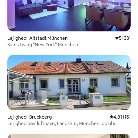
Lejlighed i Altstadt München
5 ud af 5 
5 (38)
Sams Living "New York" München
Lejlighed i Bruckberg
4,81 ud af 5 
4,81 (16)
Lejlighed nær lufthavn, Landshut, München, op til 5
personer