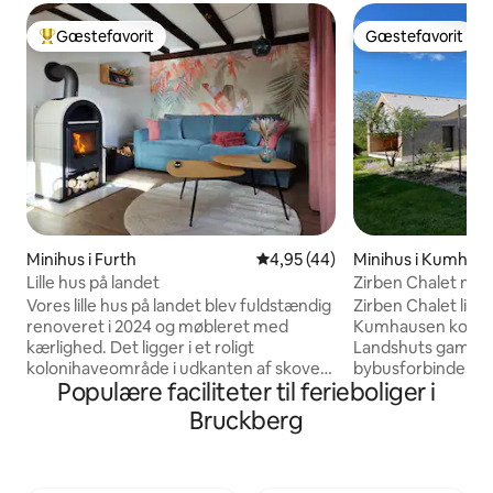
Gæstefavorit
Gæstefavorit
Bedste gæstefavorit
Gæstefavorit
Minihus i Furth
4,95 ud af 5 i gennemsnitlig b
4,95 (44)
Minihus i Kumhau
Lille hus på landet
Zirben Chalet nær
Vores lille hus på landet blev fuldstændig
Zirben Chalet ligg
renoveret i 2024 og møbleret med
Kumhausen kommun
kærlighed. Det ligger i et roligt
Landshuts gamle b
kolonihaveområde i udkanten af skoven
bybusforbindelse 
Populære faciliteter til ferieboliger i
og tilbyder en unik udsigt over Further
af skov, marker og enge. 
Valley. Boligen ligger blot få minutter i bil
hytten, der er byg
Bruckberg
fra den smukke by Landshut. Perfekt til
højlandsgran. Du kan på eget ansvar
par, familier og forretningsrejsende.
benytte naturpool
*Internet: WLAN * Køkken: komfur,
trampolin og lege