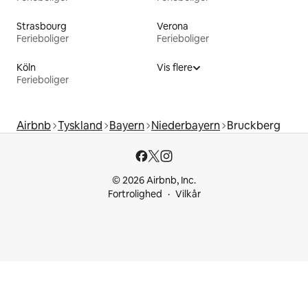
Strasbourg
Verona
Ferieboliger
Ferieboliger
Köln
Vis flere
Ferieboliger
Airbnb
Tyskland
Bayern
Niederbayern
Bruckberg
© 2026 Airbnb, Inc.
Fortrolighed
Vilkår