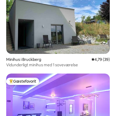
Minihus i Bruckberg
4,79 ud af 5 
4,79 (39)
Vidunderligt minihus med 1 soveværelse
Gæstefavorit
Bedste gæstefavorit