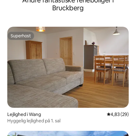
Andre fantastiske ferieboliger i
Bruckberg
Superhost
Superhost
Lejlighed i Wang
4,83 ud af 5 
4,83 (29)
Hyggelig lejlighed på 1. sal