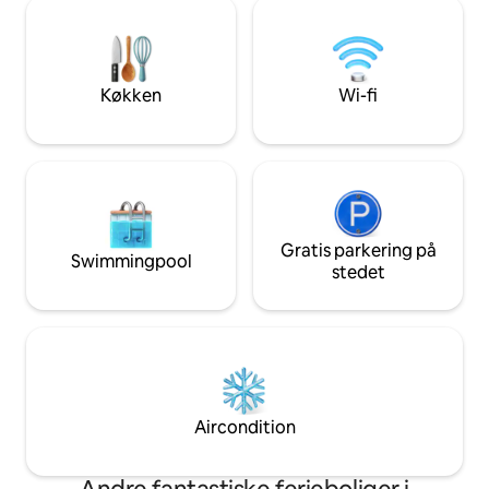
køleskab, fryser, opvaskemaskine,
kan du benytte en
mikrobølgeovn *Badeværelse: bruser,
elcykler eller lastc
dagslys *Privat terrasse med
maks. 3 børn op til 
siddepladser *Smart-tv
12 år.
Køkken
Wi-fi
Gratis parkering på
Swimmingpool
stedet
Aircondition