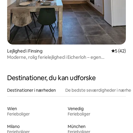
Lejlighed i Finsing
5 ud af 5 
5 (42)
Moderne, rolig ferielejlighed i Eicherloh – egen
parkeringsplads.
Destinationer, du kan udforske
Destinationer i nærheden
De bedste seværdigheder i nærhe
Wien
Venedig
Ferieboliger
Ferieboliger
Milano
München
Ferieboliger
Ferieboliger