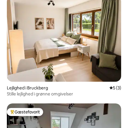
Lejlighed i Bruckberg
5 ud af 5
5 (3)
Stille lejlighed i grønne omgivelser
Gæstefavorit
Bedste gæstefavorit