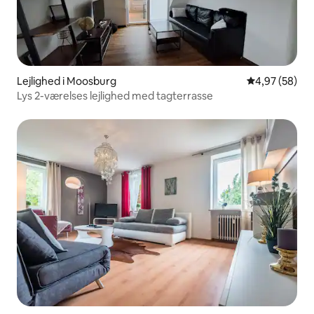
Lejlighed i Moosburg
4,97 ud af 5 
4,97 (58)
Lys 2-værelses lejlighed med tagterrasse