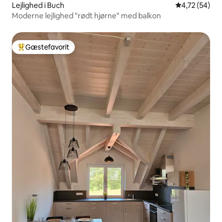
Lejlighed i Buch
4,72 ud af 5 
4,72 (54)
Moderne lejlighed "rødt hjørne" med balkon
Gæstefavorit
Bedste gæstefavorit