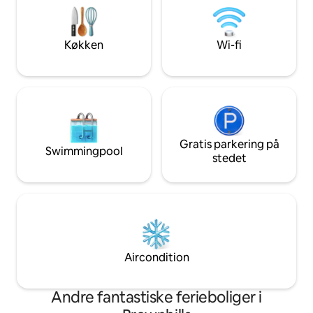
Opladning af elbil (langsom) 20 GBP pr.
hjemmebase, hvor
nat. Indhegnet parkering Gastropub ved
eller udforske alt
siden af. Little Aston Golf Club og Druids
Staffordshire har a
Køkken
Wi-fi
Heath Golf Club 2 mil væk 5 miles fra M6
jct 7 og M6-betalingsvej 5 km fra tog
Gratis parkering på
Swimmingpool
stedet
Aircondition
Andre fantastiske ferieboliger i