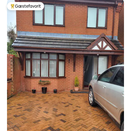
Gæstefavorit
Bedste gæstefavorit