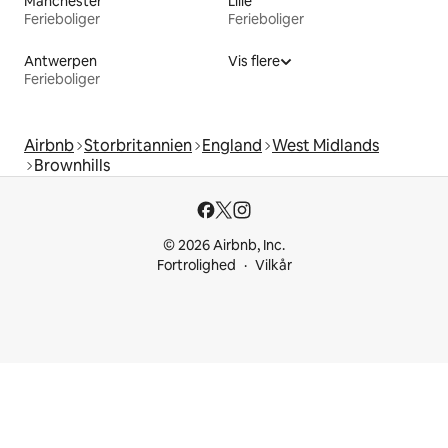
Manchester
Lille
Ferieboliger
Ferieboliger
Antwerpen
Vis flere
Ferieboliger
Airbnb
Storbritannien
England
West Midlands
Brownhills
© 2026 Airbnb, Inc.
Fortrolighed
Vilkår