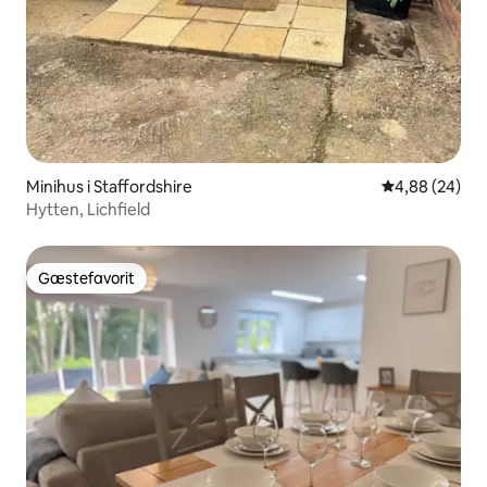
Minihus i Staffordshire
4,88 ud af 5 
4,88 (24)
Hytten, Lichfield
Gæstefavorit
Gæstefavorit