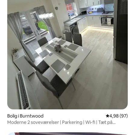
Bolig i Burntwood
4,98 ud af 5 
4,98 (97)
Moderne 2 soveværelser | Parkering | Wi-fi | Tæt på
Lichfield