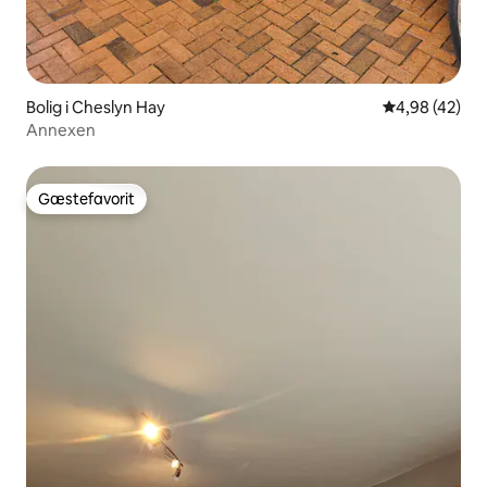
Bolig i Cheslyn Hay
4,98 ud af 5 
4,98 (42)
Annexen
Gæstefavorit
Gæstefavorit