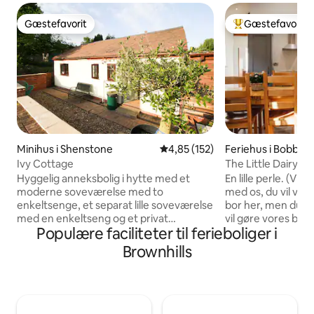
Gæstefavorit
Gæstefavorit
Gæstefavorit
Bedste gæstefavo
Minihus i Shenstone
4,85 ud af 5 i gennemsnitlig b
4,85 (152)
Feriehus i Bobbin
Ivy Cottage
The Little Dairy - Beliggende på en
bondegård
Hyggelig anneksbolig i hytte med et
En lille perle. (Vi er helt ny.
moderne soveværelse med to
med os, du vil vær
enkeltsenge, et separat lille soveværelse
bor her, men du ka
med en enkeltseng og et privat
vil gøre vores bedst
Populære faciliteter til ferieboliger i
badeværelse med brusebad. Lounge
ophold er utroligt). Du skal bo i 
med tv og tekøkken. Kun for personer
sympatisk ombygg
Brownhills
over 18 år SuperFast-bredbånd med
en fungerende går
downloadhastigheder på op til 600.
den ekstra fordel, 
Aircondition Kontinental morgenmad.
fantastiske pubber
Morgenmadsprodukter, grød, toast og
For forretning elle
marmelade Ubegrænset te og kaffe
perfekte ferie som