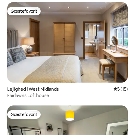
Gæstefavorit
Gæstefavorit
Lejlighed i West Midlands
5 ud af 5 
5 (15)
Fairlawns Lofthouse
Gæstefavorit
Gæstefavorit