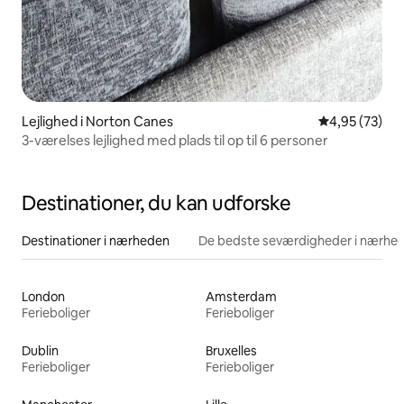
Lejlighed i Norton Canes
4,95 ud af 5 
4,95 (73)
3-værelses lejlighed med plads til op til 6 personer
Destinationer, du kan udforske
Destinationer i nærheden
De bedste seværdigheder i nærhe
London
Amsterdam
Ferieboliger
Ferieboliger
Dublin
Bruxelles
Ferieboliger
Ferieboliger