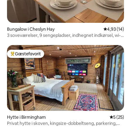
Bungalow i Cheslyn Hay
4,93 ud af 5 
4,93 (14)
3 soveværelser, 9 sengepladser, indhegnet indkørsel, wi-
fi, entreprenører
Gæstefavorit
Bedste gæstefavorit
Hytte i Birmingham
5 ud af 5 
5 (25)
Privat hytte i skoven, kingsize-dobbeltseng, parkering,
roligt ophold