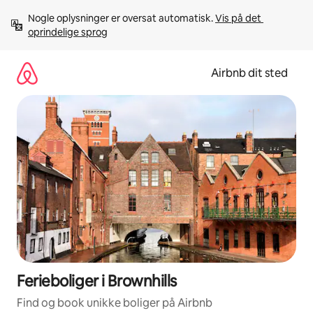
Gå
Nogle oplysninger er oversat automatisk. 
Vis på det 
videre
oprindelige sprog
til
indhold
Airbnb dit sted
Ferieboliger i Brownhills
Find og book unikke boliger på Airbnb