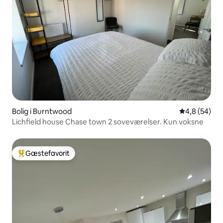
Bolig i Burntwood
4,8 ud af 5 
4,8 (54)
Lichfield house Chase town 2 soveværelser. Kun voksne
Gæstefavorit
Bedste gæstefavorit