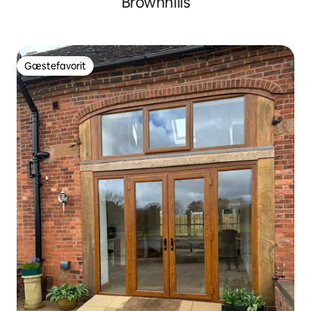
Brownhills
Gæstefavorit
Gæstefavorit