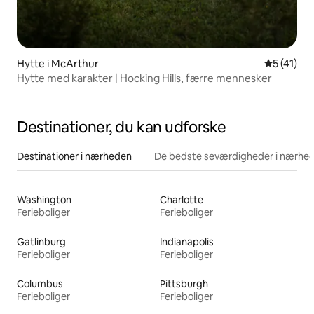
Hytte i McArthur
5 ud af 5 
5 (41)
Hytte med karakter | Hocking Hills, færre mennesker
Destinationer, du kan udforske
Destinationer i nærheden
De bedste seværdigheder i nærhe
Washington
Charlotte
Ferieboliger
Ferieboliger
Gatlinburg
Indianapolis
Ferieboliger
Ferieboliger
Columbus
Pittsburgh
Ferieboliger
Ferieboliger