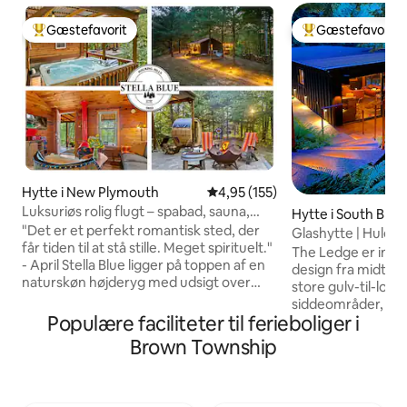
Gæstefavorit
Gæstefavorit
Bedste gæstefavorit
Bedste gæstefavo
Hytte i New Plymouth
4,95 ud af 5 i gennemsnitlig b
4,95 (155)
Luksuriøs rolig flugt – spabad, sauna,
Hytte i South Bloo
hunde er velkomne
"Det er et perfekt romantisk sted, der
Glashytte | Hule o
får tiden til at stå stille. Meget spirituelt."
Hocking
The Ledge er insp
- April Stella Blue ligger på toppen af en
design fra midten
naturskøn højderyg med udsigt over
store gulv-til-lof
bækken nedenfor og er en nyrenoveret
siddeområder, der 
lille hytte med 1 soveværelse og 1
Populære faciliteter til ferieboliger i
fremvise den omkr
badeværelse, der kan prale af store
og sæsonbestemte
Brown Township
faciliteter. Du vil nyde at tilbringe dagen
Beliggende langs 
med at udforske de nærliggende
skovklædt vej på 2
statsparker og derefter vende hjem for
hver detalje er ble
at hygge dig ved siden af bålstedet på