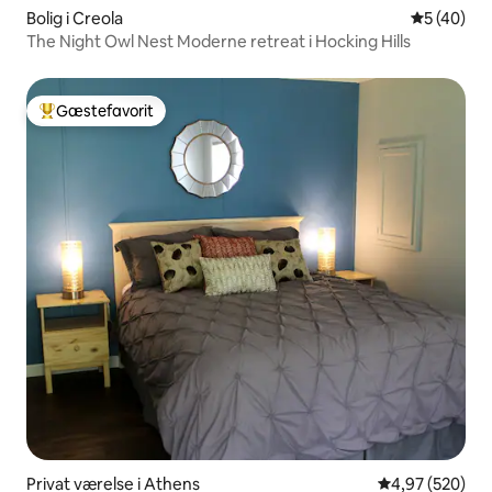
Bolig i Creola
5 ud af 5 
5 (40)
The Night Owl Nest Moderne retreat i Hocking Hills
Gæstefavorit
Bedste gæstefavorit
Privat værelse i Athens
4,97 ud af 5 i
4,97 (520)