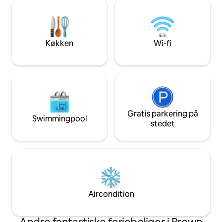
din komfort. The Ledge tilbyder wi-fi, et
den store overdækkede terrasse,
spabad, indendørs
forkæle dig selv i 2-personers
hvilket skaber de
tøndesaunaen eller slappe af i spabadet
mellem luksus og 
med udsigt over de smukke Hocking
bekvemt placeret t
Køkken
Wi-fi
Hills.
Hills-eventyr!
Gratis parkering på
Swimmingpool
stedet
Aircondition