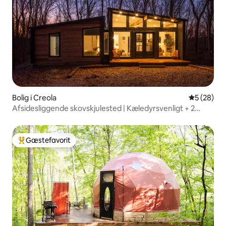
Bolig i Creola
5 ud af 5 
5 (28)
Afsidesliggende skovskjulested | Kæledyrsvenligt + 2
kingsize-dobbeltsenge
Gæstefavorit
Bedste gæstefavorit