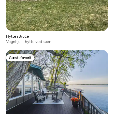
Hytte i Bruce
Vognhjul – hytte ved søen
Gæstefavorit
Gæstefavorit