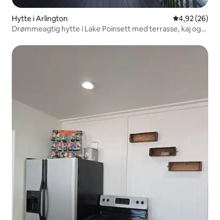
Hytte i Arlington
4,92 ud af 5 
4,92 (26)
Drømmeagtig hytte i Lake Poinsett med terrasse, kaj og
udsigt.