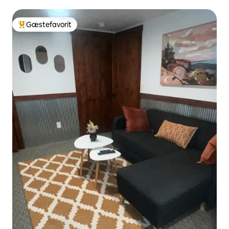
Gæstefavorit
Bedste gæstefavorit