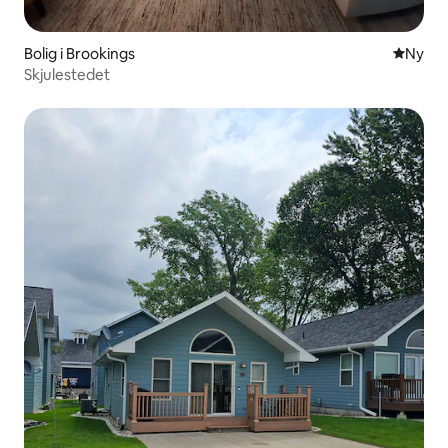
Bolig i Brookings
Nyt ove
Ny
Skjulestedet