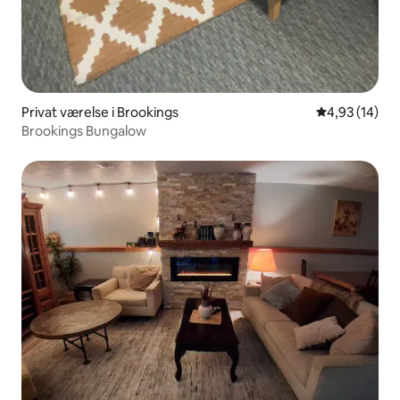
Privat værelse i Brookings
4,93 ud af 5 
4,93 (14)
Brookings Bungalow