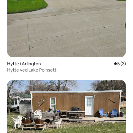
Hytte i Arlington
5 ud af 5
5 (3)
Hytte ved Lake Poinsett