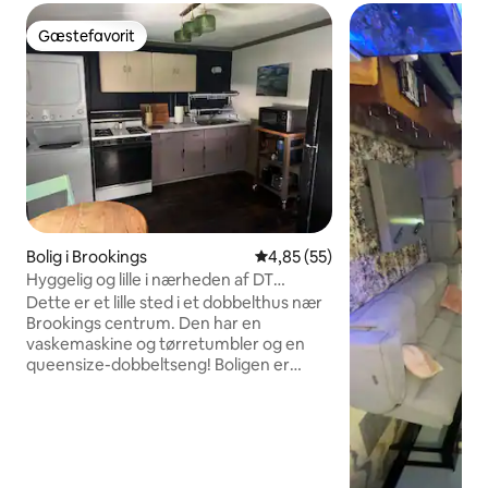
Gæstefavorit
Gæstefavorit
Bolig i Brookings
4,85 ud af 5 i gennemsnitlig b
4,85 (55)
Hyggelig og lille i nærheden af DT
Brookings
Dette er et lille sted i et dobbelthus nær
Brookings centrum. Den har en
vaskemaskine og tørretumbler og en
queensize-dobbeltseng! Boligen er
perfekt til en person, der rejser, et par
eller et par personer, der kommer til
byen for at arbejde. Det andet værelse
har en dobbeltseng i et meget lille rum,
hvis en anden person ønsker en seng