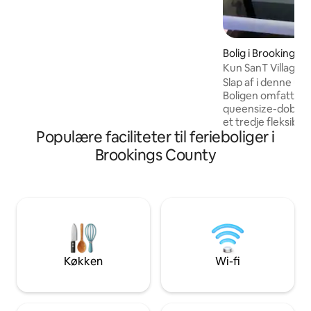
eller en tredje person muligvis. Vores
håb er at tilbyde en billig beliggenhed for
folk, der rejser til byen, arbejder
midlertidigt i byen eller har brug for et
kort ophold på vej et sted hen.
Bolig i Brookings
Kun SanT Village M
Slap af i denne ud
Boligen omfatter 
queensize-dobbelt
et tredje fleksibe
Populære faciliteter til ferieboliger i
skrivebord og plads
Begge soveværelser
Brookings County
75-tommers smart
Køkkenet og badev
renoveret med ep
er kun ovenpå og h
hovedindgang. Ned
inkluderet. Det er
Boligen har op til
sofaen giver en ek
Køkken
Wi-fi