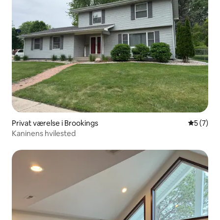
Privat værelse i Brookings
5 ud af 5
5 (7)
Kaninens hvilested