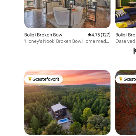
Bolig i Broken Bow
4,75 ud af 5 i gennems
4,75 (127)
Bolig i B
'Honey's Nook' Broken Bow Home med
Oase ved 
boblebad + terrasser!
spabad, k
Gæstefavorit
Gæste
Bedste gæstefavorit
Bedste 