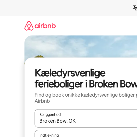
Gå
videre
til
indhold
Kæledyrsvenlige
ferieboliger i Broken Bo
Find og book unikke kæledyrsvenlige boliger 
Airbnb
Beliggenhed
Når resultaterne er tilgængelige, skal du navigere
Indtjekning