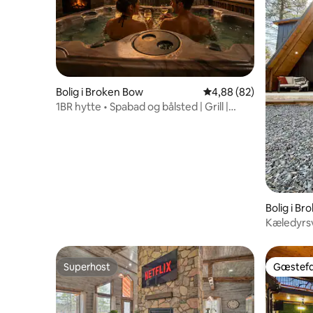
Bolig i Broken Bow
4,88 ud af 5 i gennem
4,88 (82)
1BR hytte • Spabad og bålsted | Grill |
Terrasse | Kæledyr
Bolig i B
Kæledyrs
boblebad 
Superhost
Gæstefa
Superhost
Gæstefa