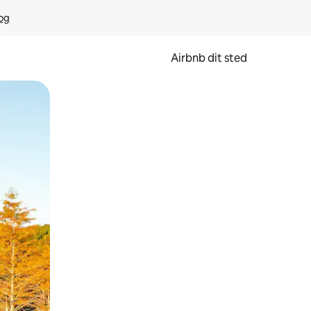
rog
Airbnb dit sted