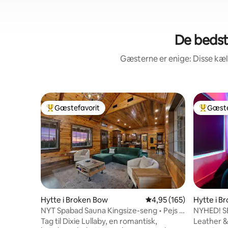
De bedst
Gæsterne er enige: Disse kæ
Gæstefavorit
Gæste
Bedste gæstefavorit
Bedste 
Hytte i Broken Bow
4,95 ud af 5 i gennems
4,95 (165)
Hytte i B
NYT Spabad Sauna Kingsize-seng • Pejs •
NYHED! SE
Kæledyr tilladt
Tag til Dixie Lullaby, en romantisk,
Leather & 