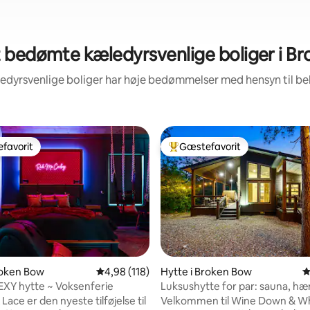
 bedømte kæledyrsvenlige boliger i B
ledyrsvenlige boliger har høje bedømmelser med hensyn til b
favorit
Gæstefavorit
gæstefavorit
Bedste gæstefavorit
nitlig bedømmelse, 165 omtaler
roken Bow
4,98 ud af 5 i gennemsnitlig bedømmelse, 11
4,98 (118)
Hytte i Broken Bow
4
XY hytte ~ Voksenferie
Luksushytte for par: sauna, h
og spabad
Lace er den nyeste tilføjelse til
Velkommen til Wine Down & W