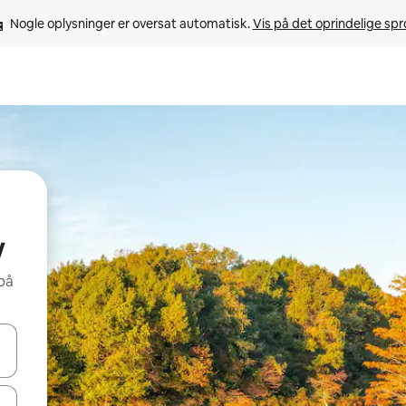
Nogle oplysninger er oversat automatisk. 
Vis på det oprindelige sp
w
på
 med piletasterne op og ned eller se mere ved at trykke eller stryge.