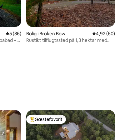
5 ud af 5 i gennemsnitlig bedømmelse, 36 omtaler
5 (36)
Bolig i Broken Bow
4,92 ud af 5 i gennem
4,92 (60)
Spabad +
Rustikt tilflugtssted på 1,3 hektar med
spabad + biograf
5 omtaler
Gæstefavorit
Bedste gæstefavorit