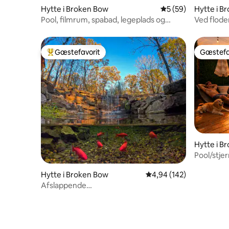
Hytte i Broken Bow
5 ud af 5 i gennem
5 (59)
Hytte i B
Pool, filmrum, spabad, legeplads og
Ved flod
barneseng
pool/Ark
Gæstefavorit
Gæstefa
Bedste gæstefavorit
Gæstefa
Hytte i B
Pool/stje
Hytte i Broken Bow
4,94 ud af 5 i gennems
4,94 (142)
Afslappende
vandfaldsferie/boblebad/familiehytte