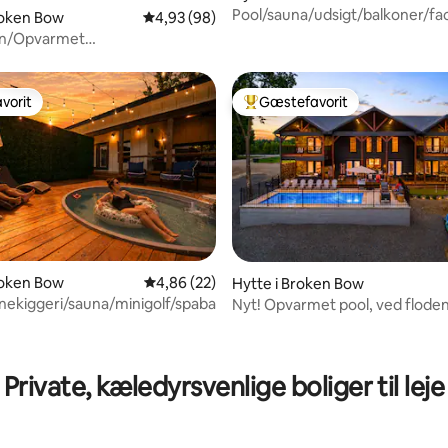
Pool/sauna/udsigt/balkoner/fa
snitlig bedømmelse, 59 omtaler
roken Bow
4,93 ud af 5 i gennemsnitlig bedømmelse, 9
4,93 (98)
en/Opvarmet
ade/Kajak/Tube
vorit
Gæstefavorit
vorit
Bedste gæstefavorit
roken Bow
4,86 ud af 5 i gennemsnitlig bedømmelse, 2
4,86 (22)
Hytte i Broken Bow
rnekiggeri/sauna/minigolf/spabad/film
Nyt! Opvarmet pool, ved floden
kajakker, poolbord
nitlig bedømmelse, 142 omtaler
Private, kæledyrsvenlige boliger til leje