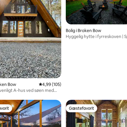
Bolig i Broken Bow
Hyggelig hytte i fyrreskoven | 
snitlig bedømmelse, 82 omtaler
bålplads | Legesæt
roken Bow
4,99 ud af 5 i gennemsnitlig bedømmelse, 10
4,99 (105)
venligt A-hus ved søen med
og kajakker
vorit
Gæstefavorit
vorit
Gæstefavorit