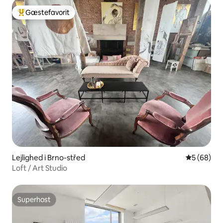
Gæstefavorit
Bedste gæstefavorit
Lejlighed i Brno-střed
5 ud af 5 
5 (68)
Loft / Art Studio
Superhost
Superhost