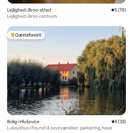
Lejlighed i Brno-střed
5 ud af 5 
5 (79)
Lejlighed i Brno centrum
Gæstefavorit
Bedste gæstefavorit
Bolig i Hlušovice
5 ud af 5 
5 (33)
Luksushus i Pound |4 soveværelser, parkering, have