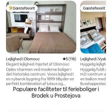
Gæstefavorit
Gæstefavorit
Bedste gæstefavorit
Gæstefavorit
Lejlighed i Olomouc
5 ud af 5 i gennemsnitlig b
5 (116)
Lejlighed i Vyskov
Elegant lejlighed i hjertet af Olomouc
Hyggelig lejlighed
Oplev charmen ved moderne boliger i
Hyggelig fuldt uds
det historiske centrum. Vores lejlighed i
m2 i centrum af Vy
en nybarok bygning fra 1899 tilbyder en
en balkon med udsig
perfekt kombination af luksus og
Busstoppested og b
Populære faciliteter til ferieboliger i
tradition. Prestigefyldt beliggenhed
Der er et udstyret
mellem det historiske centrum og
opvaskemaskine, 
Brodek u Prostejova
Smetanovými sady. Helt nyt
køleskab, fryser, 
designmøbler fra førende europæiske
stort tv, WiFi, hå
mærker. Fuldt udstyret køkken med
Der er en stor do