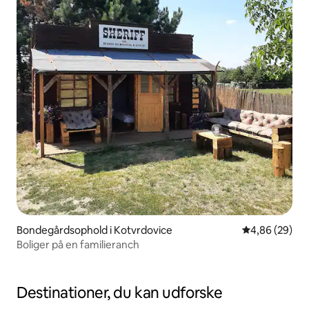
Bondegårdsophold i Kotvrdovice
4,86 ud af 5 
4,86 (29)
Boliger på en familieranch
Destinationer, du kan udforske