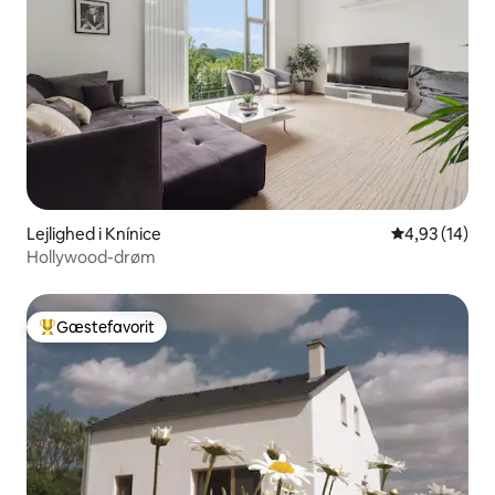
Lejlighed i Knínice
4,93 ud af 5 
4,93 (14)
Hollywood-drøm
Gæstefavorit
Bedste gæstefavorit