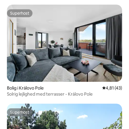
Superhost
Superhost
Bolig i Královo Pole
4,81 ud af 5 
4,81 (43)
Solrig lejlighed med terrasser - Královo Pole
Superhost
Superhost