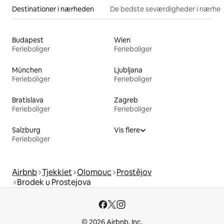
Destinationer i nærheden
De bedste seværdigheder i nærhe
Budapest
Wien
Ferieboliger
Ferieboliger
München
Ljubljana
Ferieboliger
Ferieboliger
Bratislava
Zagreb
Ferieboliger
Ferieboliger
Salzburg
Vis flere
Ferieboliger
Airbnb
Tjekkiet
Olomouc
Prostějov
Brodek u Prostejova
© 2026 Airbnb, Inc.