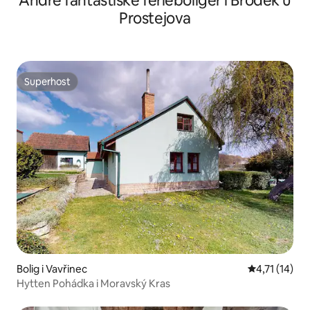
Andre fantastiske ferieboliger i Brodek u
Prostejova
Superhost
Superhost
Bolig i Vavřinec
4,71 ud af 5
4,71 (14)
Hytten Pohádka i Moravský Kras