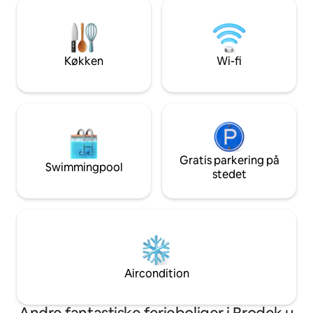
opvaskemaskine og kaffemaskine.
sovesofa på ca. 120×230
Foldeseng, behagelig sofa, tv og
500 m - 5 minutter
arbejdsområde. Højt til loftet,
Torvet 500 m. Tog
egetræsgulve og
busstation 1 km - 
mørklægningsgardiner. Ideel til
offentlig transpor
Køkken
Wi-fi
enkeltpersoner eller par, med
foran huset.
fremragende adgang til offentlig
transport.
Gratis parkering på
Swimmingpool
stedet
Aircondition