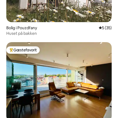
Bolig i Pouzdřany
5 ud af 5 
5 (35)
Huset på bakken
Gæstefavorit
Bedste gæstefavorit