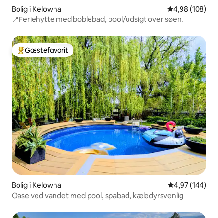
Bolig i Kelowna
4,98 ud af 5 i
4,98 (108)
📍Feriehytte med boblebad, pool/udsigt over søen.
Gæstefavorit
Bedste gæstefavorit
Bolig i Kelowna
4,97 ud af 5 i
4,97 (144)
Oase ved vandet med pool, spabad, kæledyrsvenlig