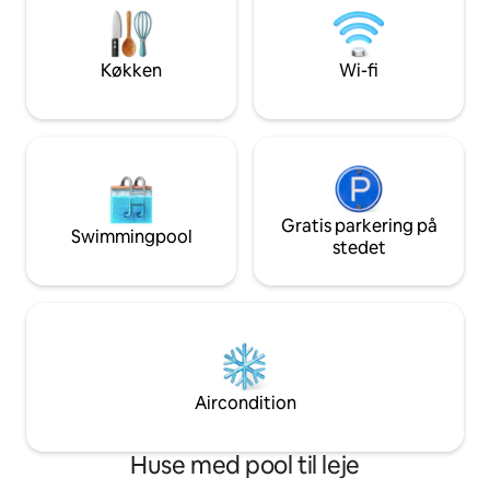
privat sti fuld af bregner og svampe, der
ikke bare en Airbn
fører til en afsidesliggende klipperand,
perfekt kurateret 
der er perfekt til hvalsafari, udforskning
★★★★★ "Et virkel
Køkken
Wi-fi
og lejrbål. Hvor skoven møder havet.
sted" – Caitlin
Gratis parkering på
Swimmingpool
stedet
Aircondition
Huse med pool til leje