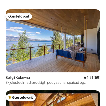
Gæstefavorit
Gæstefavorit
Bolig i Kelowna
4,91 ud af 5 
4,91 (69)
Skjulested med søudsigt, pool, sauna, spabad og
anløbsbro
Gæstefavorit
Bedste gæstefavorit