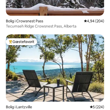
Bolig i Crowsnest Pass
4,94 ud af 5 i
4,94 (204)
Tecumseh Ridge Crowsnest Pass, Alberta
Gæstefavorit
Bedste gæstefavorit
Bolig i Lantzville
5 ud af 5 i
5 (224)