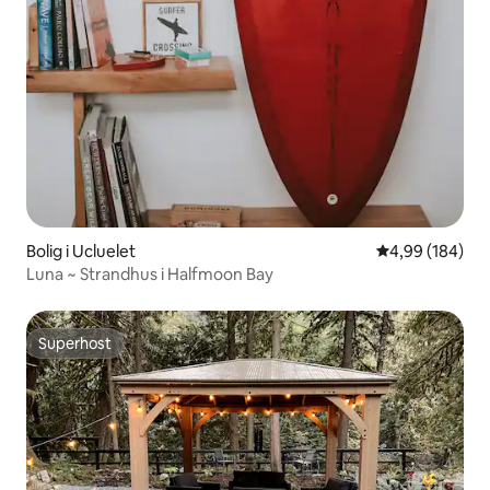
Bolig i Ucluelet
4,99 ud af 5 i
4,99 (184)
Luna ~ Strandhus i Halfmoon Bay
Superhost
Superhost