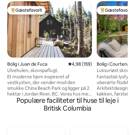
Gæstefavorit
Gæstefavorit
Bedste gæstefavorit
Bedste gæstefavo
Bolig i Juan de Fuca
4,98 ud af 5 i gennemsnitlig be
4,98 (159)
Bolig i Courtenay
Ulvehulen, skovspaflugt.
Luksuriøst skovhus 
min til stier
Et moderne hjem inspireret af
Fantastisk lysfyl
vestkysten, der vender mod den
uberørte flodstier
smukke China Beach Park og ligger på 2
Arkitektdesignet 
hektar i Jordan River, BC. Vores hus med
køkken, førstekla
Populære faciliteter til huse til leje i
3 soveværelser har 3 kingsize-senge,
fra gulv til loft, 
sengetøj af høj kvalitet og håndlavede
træer. Nyd din egen store private
Britisk Columbia
detaljer. Privat træfyret
indhegnede gårdh
cedertræssauna, 3 udendørs badekar,
udendørs spisning.
udendørs bruser, stjernekiggeri, stor
men 15 minutter t
overdækket terrasse med vintage
Cumberland, 25 ti
propanpejs. Gå 10 minutter ned ad en
Perfekt til familier og h