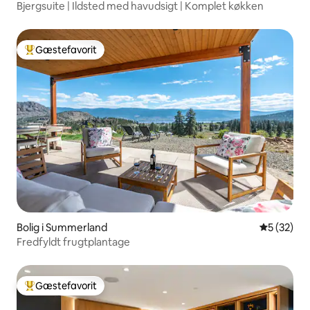
Bjergsuite | Ildsted med havudsigt | Komplet køkken
Gæstefavorit
Bedste gæstefavorit
Bolig i Summerland
5 ud af 5 
5 (32)
Fredfyldt frugtplantage
Gæstefavorit
Bedste gæstefavorit