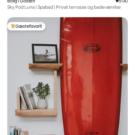
Bolig i Golden
5 ud af 5
5 (4)
Sky Pod Luna | Spabad | Privat terrasse og badeværelse
Gæstefavorit
Bedste gæstefavorit