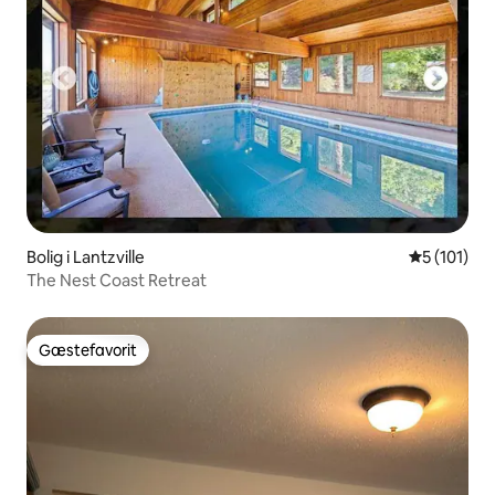
Bolig i Lantzville
5 ud af 5 i
5 (101)
The Nest Coast Retreat
Gæstefavorit
Gæstefavorit