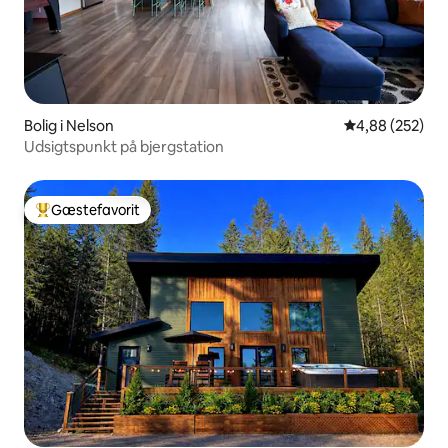
Bolig i Nelson
4,88 ud af 5 i
4,88 (252)
Udsigtspunkt på bjergstation
Gæstefavorit
Bedste gæstefavorit