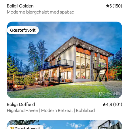
Bolig i Golden
5 ud af 5 i
5 (150)
Moderne bjergchalet med spabad
Gæstefavorit
Gæstefavorit
Bolig i Duffield
4,9 ud af 5 i
4,9 (101)
Highland Haven | Modern Retreat | Boblebad
Gæstefavorit