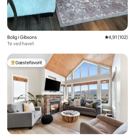
Bolig i Gibsons
4,91 ud af 5 i
4,91 (102)
Te ved havet
Gæstefavorit
Bedste gæstefavorit