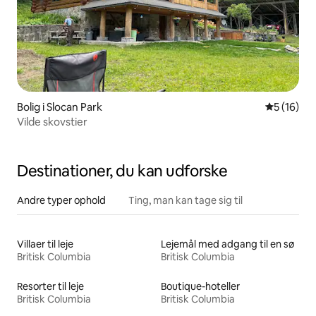
Bolig i Slocan Park
5 ud af 5 
5 (16)
Vilde skovstier
Destinationer, du kan udforske
Andre typer ophold
Ting, man kan tage sig til
Villaer til leje
Lejemål med adgang til en sø
Britisk Columbia
Britisk Columbia
Resorter til leje
Boutique-hoteller
Britisk Columbia
Britisk Columbia