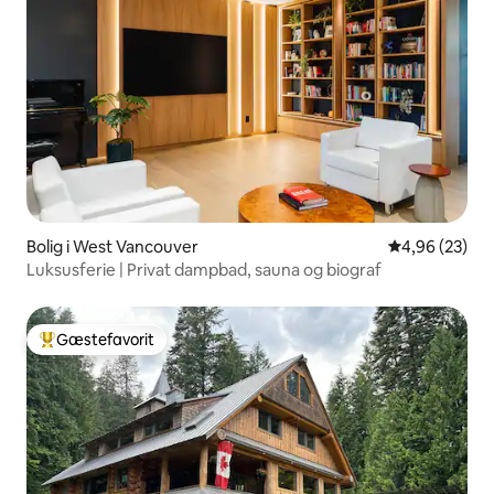
Bolig i West Vancouver
4,96 ud af 5 
4,96 (23)
Luksusferie | Privat dampbad, sauna og biograf
Gæstefavorit
Bedste gæstefavorit