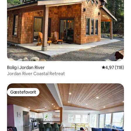
Bolig i Jordan River
4,97 ud af 5 i
4,97 (118)
Jordan River Coastal Retreat
Gæstefavorit
Gæstefavorit