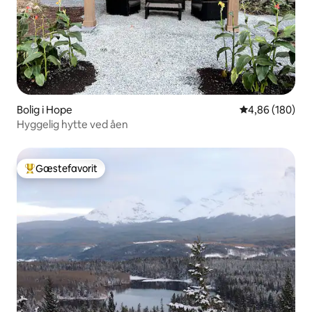
Bolig i Hope
4,86 ud af 5 i
4,86 (180)
Hyggelig hytte ved åen
Gæstefavorit
Bedste gæstefavorit