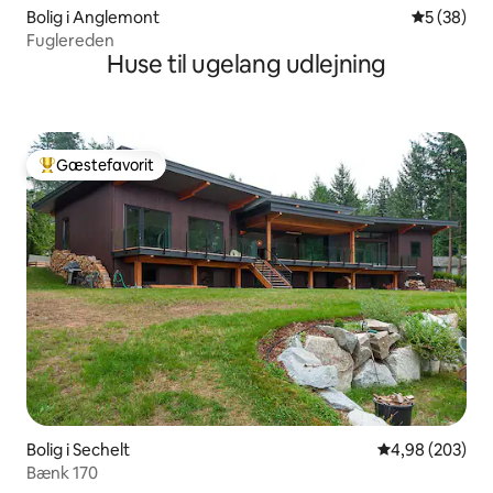
Bolig i Anglemont
5 ud af 5 
5 (38)
Fuglereden
Huse til ugelang udlejning
Gæstefavorit
Bedste gæstefavorit
Bolig i Sechelt
4,98 ud af 5 i
4,98 (203)
Bænk 170