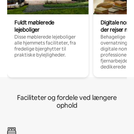
Fuldt møblerede
Digitale noma
lejeboliger
der rejser me
Disse møblerede lejeboliger
Behagelige
alle hjemmets faciliteter, fra
overnatningsmu
fredelige bjerghytter til
digitale nomad
praktiske bylejligheder.
professionelle
fjernarbejde, m
dedikerede ar
Faciliteter og fordele ved længere
ophold