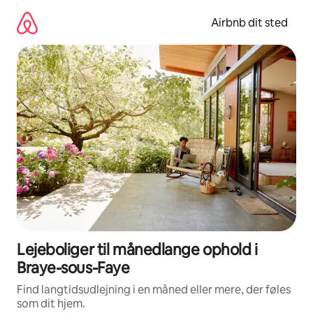
Gå
videre
Airbnb dit sted
til
indhold
Lejeboliger til månedlange ophold i
Braye-sous-Faye
Find langtidsudlejning i en måned eller mere, der føles
som dit hjem.