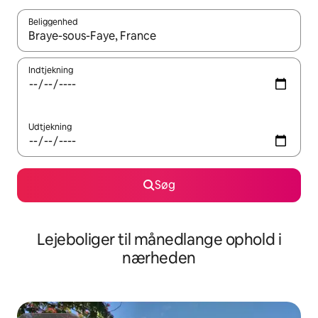
Beliggenhed
Når resultaterne er tilgængelige, skal du navigere med piletaste
Indtjekning
Udtjekning
Søg
Lejeboliger til månedlange ophold i
nærheden