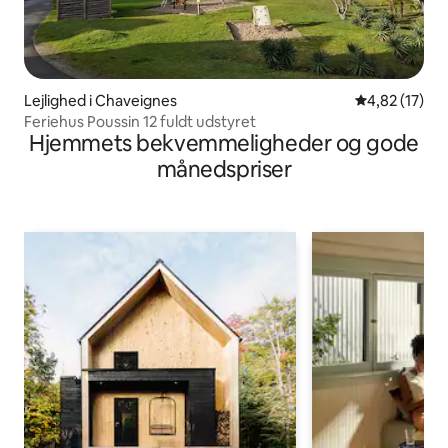
Lejlighed i Chaveignes
4,82 ud af 5 
4,82 (17)
Feriehus Poussin 12 fuldt udstyret
Hjemmets bekvemmeligheder og gode
månedspriser