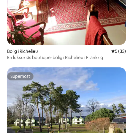
Bolig i Richelieu
5 ud af 5 
5 (33)
En luksuriøs boutique-bolig i Richelieu i Frankrig
Superhost
Superhost