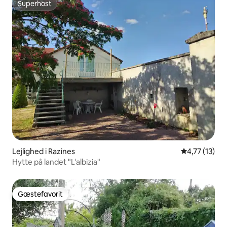
Superhost
Superhost
Lejlighed i Razines
4,77 ud af 5
4,77 (13)
Hytte på landet "L'albizia"
Gæstefavorit
Gæstefavorit