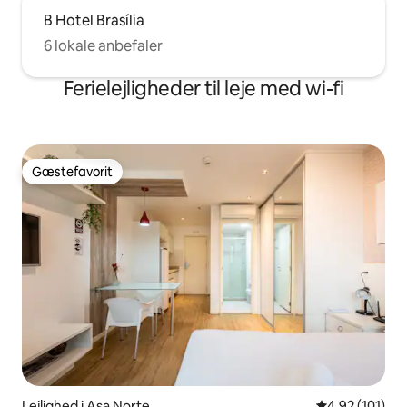
B Hotel Brasília
6 lokale anbefaler
Ferielejligheder til leje med wi-fi
Gæstefavorit
Gæstefavorit
Lejlighed i Asa Norte
4,92 ud af 5 i
4,92 (101)