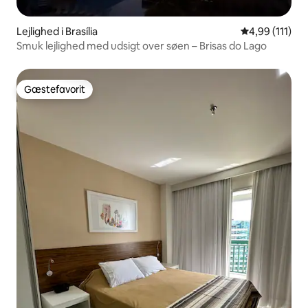
Lejlighed i Brasília
4,99 ud af 5 
4,99 (111)
Smuk lejlighed med udsigt over søen – Brisas do Lago
Gæstefavorit
Gæstefavorit