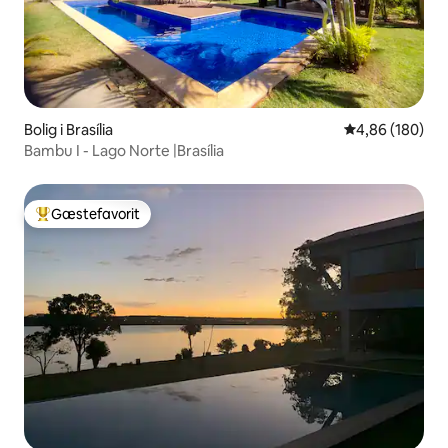
Bolig i Brasília
4,86 ud af 5 i
4,86 (180)
Bambu I - Lago Norte |Brasília
Gæstefavorit
Bedste gæstefavorit