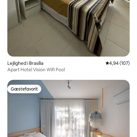
Lejlighed i Brasília
4,94 ud af 5 i
4,94 (107)
Apart Hotel Vision Wifi Pool
Gæstefavorit
Gæstefavorit