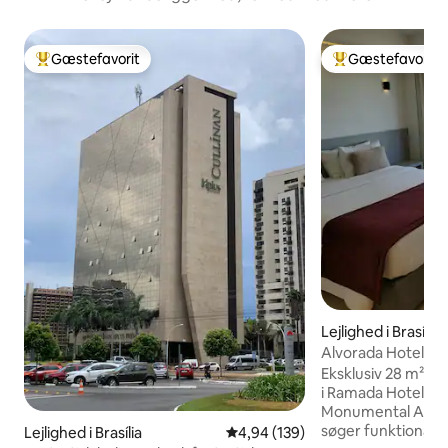
Gæstefavorit
Gæstefavorit
Bedste gæstefavorit
Bedste gæstefavo
Lejlighed i Brasília
Alvorada Hotel-eks
monumental akse
Eksklusiv 28 m² le
i Ramada Hotel, lige
Monumental Axis. I
søger funktionalit
Lejlighed i Brasília
4,94 ud af 5 i gennemsnitlig be
4,94 (139)