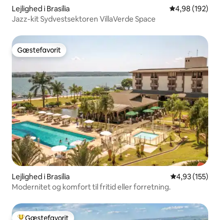
Lejlighed i Brasília
4,98 ud af 5 i
4,98 (192)
Jazz-kit Sydvestsektoren VillaVerde Space
Gæstefavorit
Gæstefavorit
Lejlighed i Brasília
4,93 ud af 5 i
4,93 (155)
Modernitet og komfort til fritid eller forretning.
Gæstefavorit