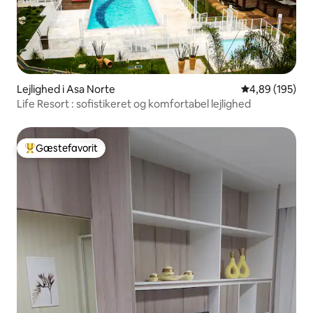
Lejlighed i Asa Norte
4,89 ud af 5 i
4,89 (195)
Life Resort : sofistikeret og komfortabel lejlighed
Gæstefavorit
Bedste gæstefavorit