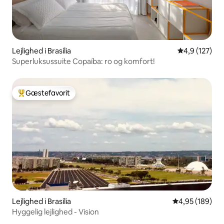
Lejlighed i Brasília
4,9 ud af 5 i
4,9 (127)
Superluksussuite Copaíba: ro og komfort!
Gæstefavorit
Bedste gæstefavorit
Lejlighed i Brasília
4,95 ud af 5 i
4,95 (189)
Hyggelig lejlighed - Vision