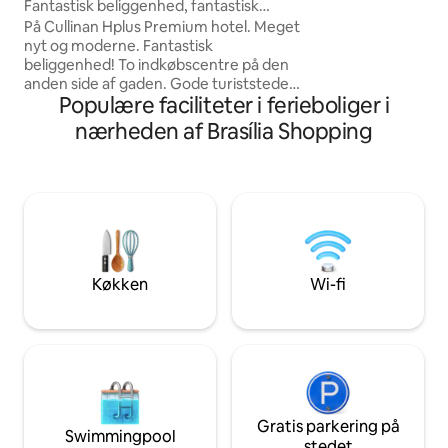
fantastisk udsigt 
Fantastisk beliggenhed, fantastisk
Ministérios. Boligens højdepunkter:
udsigt. Udstyret, nyt.
På Cullinan Hplus Premium hotel. Meget
Hotelstruktur me
nyt og moderne. Fantastisk
restaurant og be
beliggenhed! To indkøbscentre på den
Uovertruffen beli
anden side af gaden. Gode turiststeder
det politiske og 
Populære faciliteter i ferieboliger i
at gå til fods. Charmerende, fint
af Brasilia, med ne
indrettet og møbleret enhed. På den
nærheden af Brasília Shopping
Ministerier, Natio
højeste etage med en smuk udsigt over
kongrescenter, Ma
Brasília og Asa Norte. 29m² luksussuite
TV-tårn, indkøbsc
med kingsize-seng. Veludstyret med
flere ting for din bekvemmelighed.
Akustisk isolering på vinduerne for en
god hvile. Smart-tv. Garage.
Swimmingpool, fitnesscenter, sauna og
restaurant. Indtjekning 24 timer i
Køkken
Wi-fi
receptionen.
Gratis parkering på
Swimmingpool
stedet