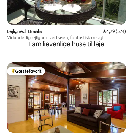
Lejlighed i Brasília
4,79 ud af 5 i
4,79 (574)
Vidunderlig lejlighed ved søen, fantastisk udsigt
Familievenlige huse til leje
Gæstefavorit
Bedste gæstefavorit