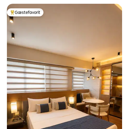
Gæstefavorit
Bedste gæstefavorit