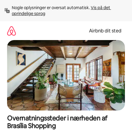
Gå
Nogle oplysninger er oversat automatisk. 
Vis på det 
videre
oprindelige sprog
til
indhold
Airbnb dit sted
Overnatningssteder i nærheden af
Brasília Shopping