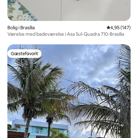
Bolig i Brasília
4,95 ud af 5 i
4,95 (147)
Værelse med badeværelse i Asa Sul-Quadra 710-Brasília
Gæstefavorit
Gæstefavorit