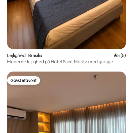
Lejlighed i Brasília
5 ud af 5
5 (5)
Moderne lejlighed på Hotel Saint Moritz med garage
Gæstefavorit
Gæstefavorit