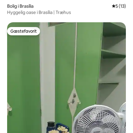
Bolig i Brasília
5 ud af 5 
5 (13)
Hyggelig oase i Brasília | Træhus
Gæstefavorit
Gæstefavorit