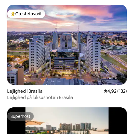
Gæstefavorit
Bedste gæstefavorit
Lejlighed i Brasília
4,92 ud af 5 i
4,92 (132)
Lejlighed på luksushotel i Brasilia
Superhost
Superhost