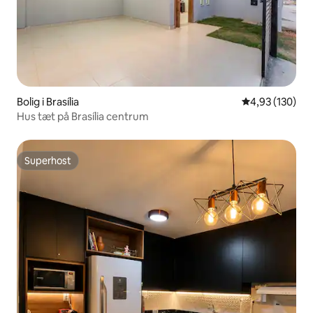
Bolig i Brasília
4,93 ud af 5 i
4,93 (130)
Hus tæt på Brasília centrum
Superhost
Superhost