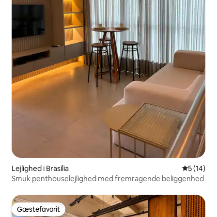
Lejlighed i Brasília
5 ud af 5 
5 (14)
Smuk penthouselejlighed med fremragende beliggenhed
Gæstefavorit
Gæstefavorit