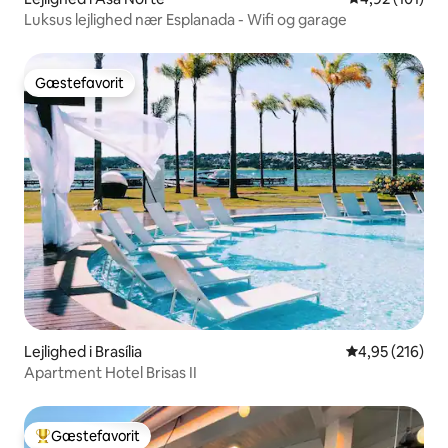
Luksus lejlighed nær Esplanada - Wifi og garage
Gæstefavorit
Gæstefavorit
Lejlighed i Brasília
4,95 ud af 5 i
4,95 (216)
Apartment Hotel Brisas II
Gæstefavorit
Bedste gæstefavorit