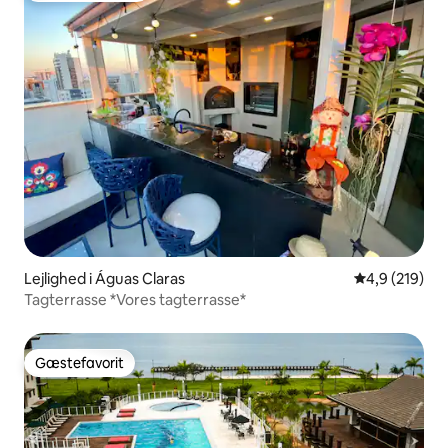
Lejlighed i Águas Claras
4,9 ud af 5 i
4,9 (219)
Tagterrasse *Vores tagterrasse*
Gæstefavorit
Gæstefavorit