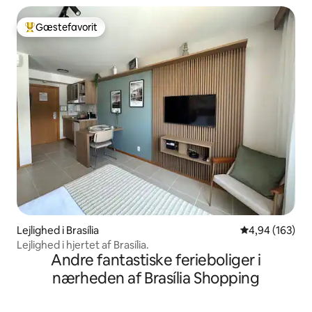
Gæstefavorit
Bedste gæstefavorit
Lejlighed i Brasília
4,94 ud af 5 i
4,94 (163)
Lejlighed i hjertet af Brasília.
Andre fantastiske ferieboliger i
nærheden af Brasília Shopping