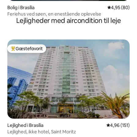
Bolig i Brasília
4,95 ud af 5 
4,95 (80)
Feriehus ved søen, en enestående oplevelse
Lejligheder med aircondition til leje
Gæstefavorit
Bedste gæstefavorit
Lejlighed i Brasília
4,96 ud af 5 i
4,96 (151)
Lejlighed, ikke hotel, Saint Moritz