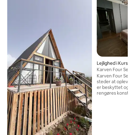
Lejlighed i Kursko
Karven Four Seaso
Karven Four Seaso
steder at opleve I
er beskyttet og b
rengøres konstant
virksomheder, så du
rent vand. Lokale
haver og kajer. Vores rummelige,
smukke lejlighed 
Seasons med alle
faciliteter hjælper
Vi har alt, så du k