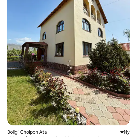
Bolig i Cholpon Ata
Nyt ove
Ny