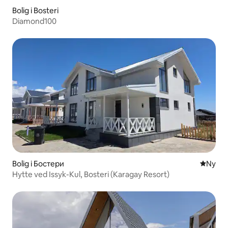
Bolig i Bosteri
Diamond100
Bolig i Бостери
Nyt ove
Ny
Hytte ved Issyk-Kul, Bosteri (Karagay Resort)