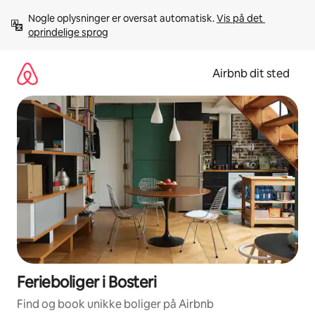
Gå
Nogle oplysninger er oversat automatisk. 
Vis på det 
videre
oprindelige sprog
til
indhold
Airbnb dit sted
Ferieboliger i Bosteri
Find og book unikke boliger på Airbnb