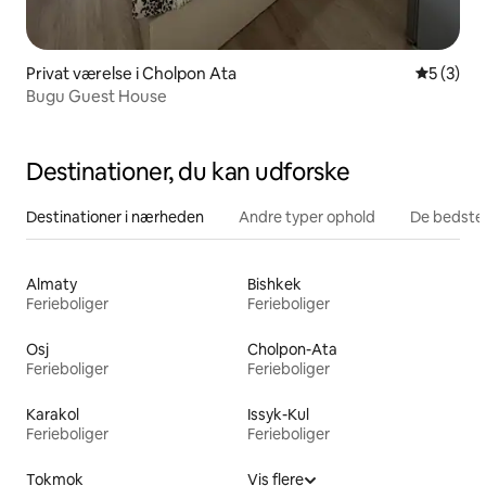
Privat værelse i Cholpon Ata
5 ud af 5
5 (3)
Bugu Guest House
Destinationer, du kan udforske
Destinationer i nærheden
Andre typer ophold
De bedste
Almaty
Bishkek
Ferieboliger
Ferieboliger
Osj
Cholpon-Ata
Ferieboliger
Ferieboliger
Karakol
Issyk-Kul
Ferieboliger
Ferieboliger
Tokmok
Vis flere