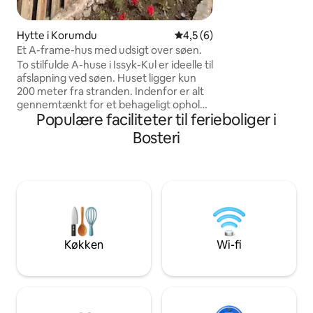
sjovt på den rene 
vand. Læn dig ti
Hytte i Korumdu
4,5 ud af 5 i gennemsnitlig
4,5 (6)
Et A-frame-hus med udsigt over søen.
To stilfulde A-huse i Issyk-Kul er ideelle til
afslapning ved søen. Huset ligger kun
200 meter fra stranden. Indenfor er alt
gennemtænkt for et behageligt ophold.
Populære faciliteter til ferieboliger i
Et lille studie med højt til loftet og
panoramavinduer skaber en følelse af
Bosteri
hygge og lys. Der er et andet niveau
med sovepladser. Fuldt udstyret køkken:
komfur, køleskab, køkkenudstyr. Et
separat badeværelse med brusekabine
og varmt vand. En terrasse, hvor du kan
slappe af og drikke kaffe. Frisk luft og en
smuk udsigt over søen.
Køkken
Wi-fi