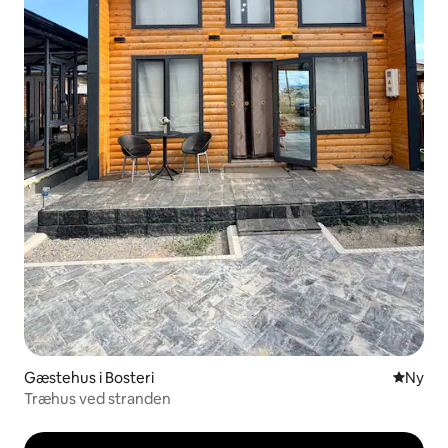
Gæstehus i Bosteri
Nyt ove
Ny
Træhus ved stranden