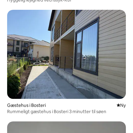
Gæstehus i Bosteri
Nyt ove
Ny
Rummeligt gæstehus i Bosteri 3 minutter til søen