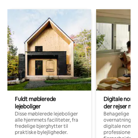
Fuldt møblerede
Digitale noma
lejeboliger
der rejser me
Disse møblerede lejeboliger
Behagelige
alle hjemmets faciliteter, fra
overnatningsmu
fredelige bjerghytter til
digitale nomad
praktiske bylejligheder.
professionelle