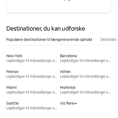
Destinationer, du kan udforske
Populære destinationer til længerevarende ophold
Destinati
New York
Barcelona
Lejeboliger til månedlange ophold
Lejeboliger til månedlange ophold
Firenze
Athen
Lejeboliger til månedlange ophold
Lejeboliger til månedlange ophold
Miami
Montreal
Lejeboliger til månedlange ophold
Lejeboliger til månedlange ophold
Seattle
Vis flere
Lejeboliger til månedlange ophold