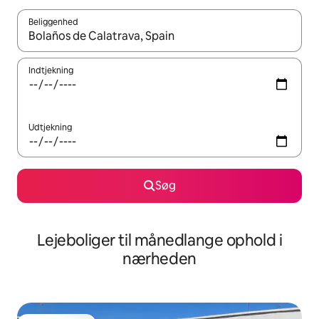
Beliggenhed
Når resultaterne er tilgængelige, skal du navigere med piletaste
Indtjekning
Udtjekning
Søg
Lejeboliger til månedlange ophold i
nærheden