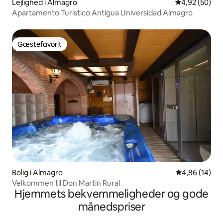
Lejlighed i Almagro
4,92 ud af 5 
4,92 (50)
Apartamento Turistico Antigua Universidad Almagro
Gæstefavorit
Gæstefavorit
Bolig i Almagro
4,86 ud af 5 
4,86 (14)
Velkommen til Don Martin Rural
Hjemmets bekvemmeligheder og gode
månedspriser