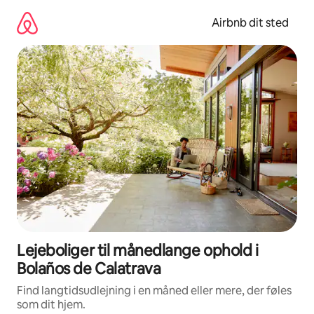
Gå
videre
Airbnb dit sted
til
indhold
Lejeboliger til månedlange ophold i
Bolaños de Calatrava
Find langtidsudlejning i en måned eller mere, der føles
som dit hjem.