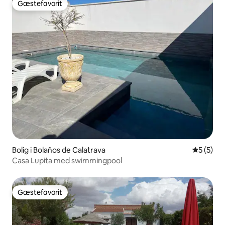
Gæstefavorit
Gæstefavorit
Bolig i Bolaños de Calatrava
5 ud af 5
5 (5)
Casa Lupita med swimmingpool
Gæstefavorit
Gæstefavorit