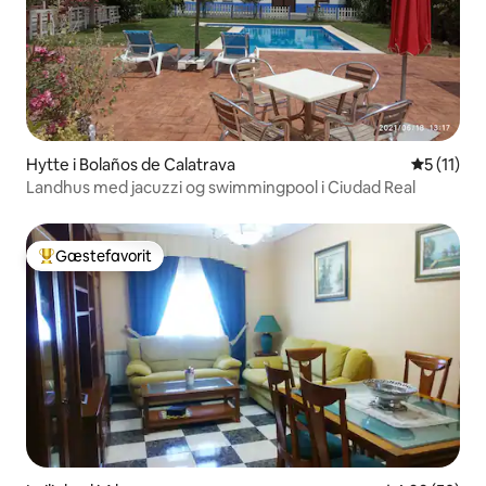
Hytte i Bolaños de Calatrava
5 ud af 5
5 (11)
Landhus med jacuzzi og swimmingpool i Ciudad Real
Gæstefavorit
Bedste gæstefavorit