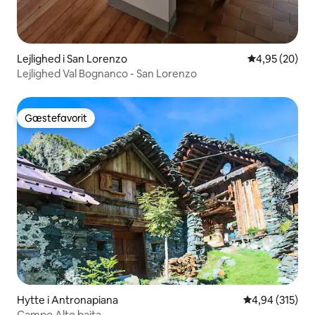
Lejlighed i San Lorenzo
4,95 ud af 5 
4,95 (20)
Lejlighed Val Bognanco - San Lorenzo
Gæstefavorit
Gæstefavorit
Hytte i Antronapiana
4,94 ud af 5 i
4,94 (315)
Campo Alto baita