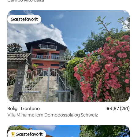
Gæstefavorit
Gæstefavorit
Bolig i Trontano
4,87 ud af 5 i
4,87 (251)
Villa Mina mellem Domodossola og Schweiz
Gæstefavorit
Bedste gæstefavorit