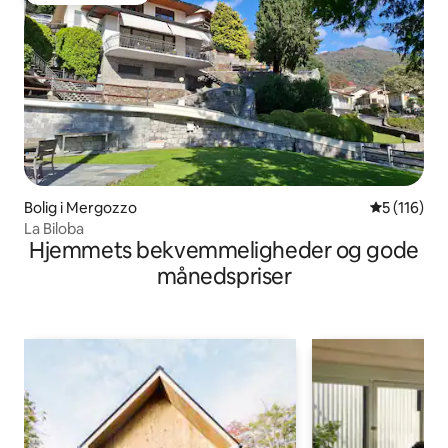
Bolig i Mergozzo
5 ud af 5 i
5 (116)
La Biloba
Hjemmets bekvemmeligheder og gode
månedspriser