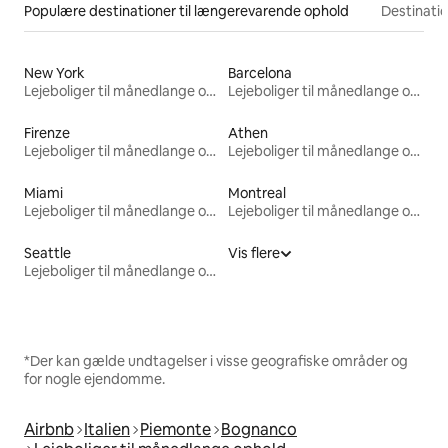
Populære destinationer til længerevarende ophold
Destinati
New York
Barcelona
Lejeboliger til månedlange ophold
Lejeboliger til månedlange ophold
Firenze
Athen
Lejeboliger til månedlange ophold
Lejeboliger til månedlange ophold
Miami
Montreal
Lejeboliger til månedlange ophold
Lejeboliger til månedlange ophold
Seattle
Vis flere
Lejeboliger til månedlange ophold
*Der kan gælde undtagelser i visse geografiske områder og
for nogle ejendomme.
Airbnb
Italien
Piemonte
Bognanco