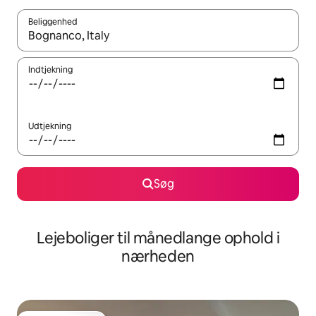
Beliggenhed
Når resultaterne er tilgængelige, skal du navigere med piletaste
Indtjekning
Udtjekning
Søg
Lejeboliger til månedlange ophold i
nærheden