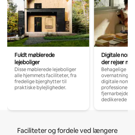
Fuldt møblerede
Digitale noma
lejeboliger
der rejser me
Disse møblerede lejeboliger
Behagelige
alle hjemmets faciliteter, fra
overnatningsmu
fredelige bjerghytter til
digitale nomad
praktiske bylejligheder.
professionelle
fjernarbejde, m
dedikerede ar
Faciliteter og fordele ved længere