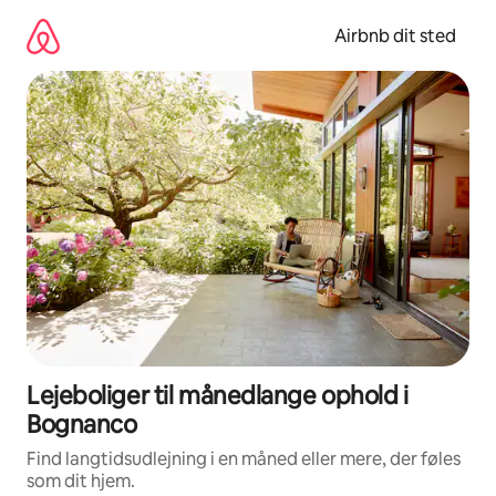
Gå
videre
Airbnb dit sted
til
indhold
Lejeboliger til månedlange ophold i
Bognanco
Find langtidsudlejning i en måned eller mere, der føles
som dit hjem.