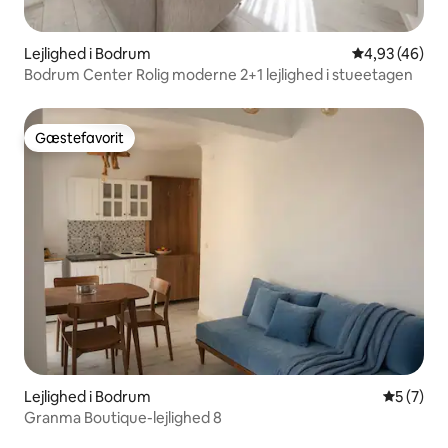
Lejlighed i Bodrum
4,93 ud af 5 
4,93 (46)
Bodrum Center Rolig moderne 2+1 lejlighed i stueetagen
Gæstefavorit
Gæstefavorit
Lejlighed i Bodrum
5 ud af 5
5 (7)
Granma Boutique-lejlighed 8