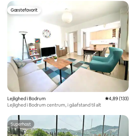
Gæstefavorit
Gæstefavorit
Lejlighed i Bodrum
4,89 ud af 5 i
4,89 (133)
Lejlighed i Bodrum centrum, i gåafstand til alt
Superhost
Superhost