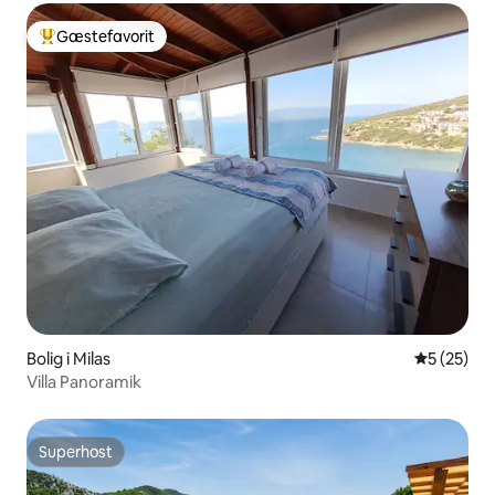
Gæstefavorit
Bedste gæstefavorit
Bolig i Milas
5 ud af 5 
5 (25)
Villa Panoramik
Superhost
Superhost