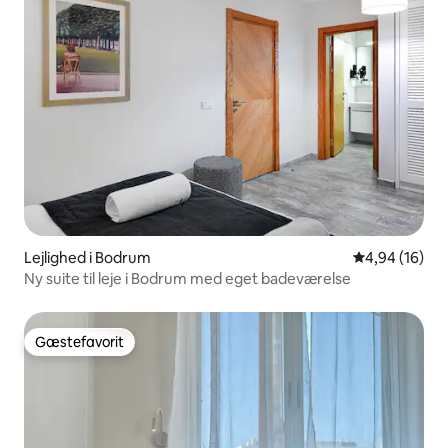
Lejlighed i Bodrum
4,94 ud af 5 
4,94 (16)
Ny suite til leje i Bodrum med eget badeværelse
Gæstefavorit
Gæstefavorit