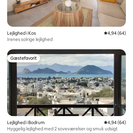
Lejlighed i Kos
4,94 ud af 5 
4,94 (64)
Irenes solrige lejlighed
Gæstefavorit
Gæstefavorit
Lejlighed i Bodrum
4,94 ud af 5 
4,94 (64)
Hyggelig lejlighed med 2 soveværelser og smuk udsigt