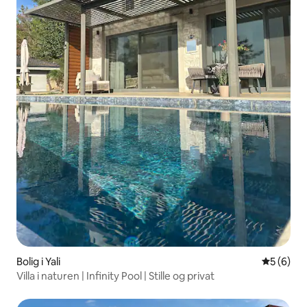
Bolig i Yali
5 ud af 5
5 (6)
Villa i naturen | Infinity Pool | Stille og privat