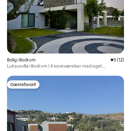
Bolig i Bodrum
5 ud af 5 
5 (12)
Luksusvilla i Bodrum | 4 soveværelser med eget
badeværelse og pool
Gæstefavorit
Gæstefavorit