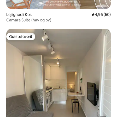
Lejlighed i Kos
4,96 ud af 5 
4,96 (50)
Camara Suite (hav og by)
Gæstefavorit
Gæstefavorit