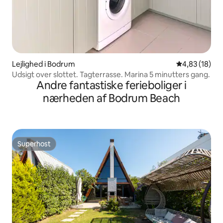
Lejlighed i Bodrum
4,83 ud af 5 
4,83 (18)
Udsigt over slottet. Tagterrasse. Marina 5 minutters gang.
Andre fantastiske ferieboliger i
nærheden af Bodrum Beach
Superhost
Superhost