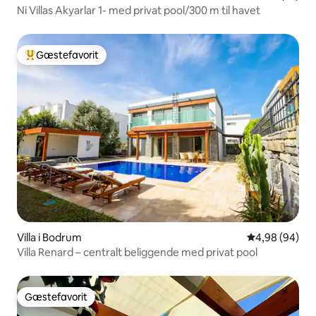
Ni Villas Akyarlar 1- med privat pool/300 m til havet
Gæstefavorit
Bedste gæstefavorit
Villa i Bodrum
4,98 ud af 5 
4,98 (94)
Villa Renard – centralt beliggende med privat pool
Gæstefavorit
Gæstefavorit