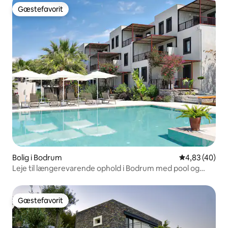
Gæstefavorit
Gæstefavorit
Bolig i Bodrum
4,83 ud af 5 
4,83 (40)
Leje til længerevarende ophold i Bodrum med pool og
stærk wi-fi
Gæstefavorit
Gæstefavorit