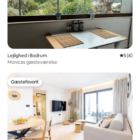
Lejlighed i Bodrum
5 ud af 5
5 (4)
Monicas gæsteværelse
Gæstefavorit
Gæstefavorit