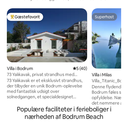
Gæstefavorit
Superhost
Bedste gæstefavorit
Superhost
Villa i Bodrum
5 ud af 5 i gennemsnitlig 
5 (40)
73 Yalıkavak, privat strandhus med
Villa i Milas
udsigt over solnedgangen
73 Yalıkavak er et eksklusivt strandhus,
Villa_Titanic_Bod
der tilbyder en unik Bodrum-oplevelse
Denne flydende vil
med fantastisk udsigt over
Bodrum føles som 
solnedgangen, et specialdesignet
opfyldelse. Nærhe
interiør, en åben køkkenhave og en lille
det nemmere at re
afslapningspool. Huset, der ligger ved
Populære faciliteter i ferieboliger i
beliggenhed beroli
kystvejen i gåafstand fra Yalıkavak
prydet med ultral
nærheden af Bodrum Beach
Marina, skiller sig ud på grund af sin
et paradishjørne 
meget korte afstand til restauranter,
det er afkøling i p