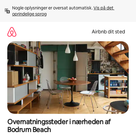
Gå
Nogle oplysninger er oversat automatisk. 
Vis på det 
videre
oprindelige sprog
til
indhold
Airbnb dit sted
Overnatningssteder i nærheden af
Bodrum Beach