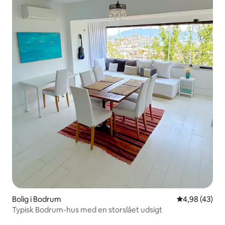
Bolig i Bodrum
4,98 ud af 5 
4,98 (43)
Typisk Bodrum-hus med en storslået udsigt