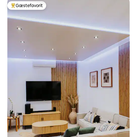
Gæstefavorit
Bedste gæstefavorit