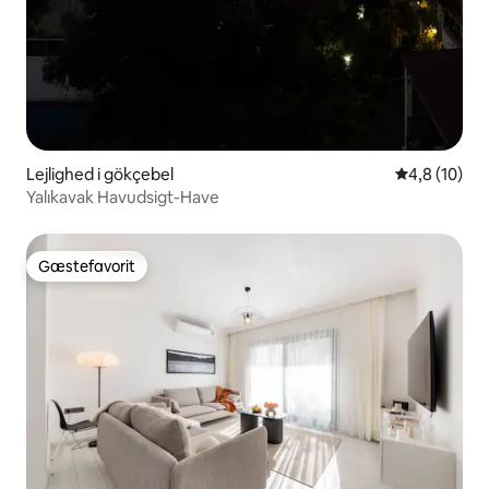
Lejlighed i gökçebel
4,8 ud af 5 
4,8 (10)
Yalıkavak Havudsigt-Have
Gæstefavorit
Gæstefavorit