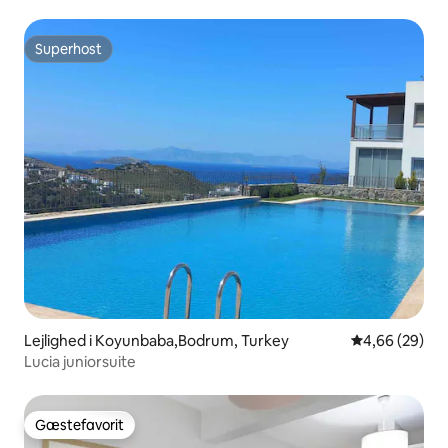
Superhost
Superhost
Lejlighed i Koyunbaba,Bodrum, Turkey
4,66 ud af 5 
4,66 (29)
Lucia juniorsuite
Gæstefavorit
Gæstefavorit