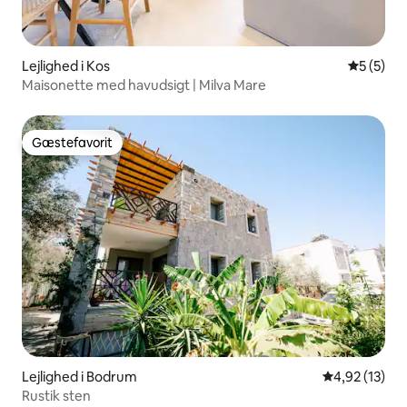
Lejlighed i Kos
5 ud af 5
5 (5)
Maisonette med havudsigt | Milva Mare
Gæstefavorit
Gæstefavorit
Lejlighed i Bodrum
4,92 ud af 5 
4,92 (13)
Rustik sten