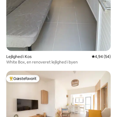
Lejlighed i Kos
4,94 ud af 5 
4,94 (54)
White Box, en renoveret lejlighed i byen
Gæstefavorit
Bedste gæstefavorit