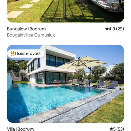
Bungalow i Bodrum
4,9 ud af 5 
4,9 (29)
Bougainvillea Gumusluk
Gæstefavorit
Bedste gæstefavorit
Villa i Bodrum
5 ud af 5 
5 (53)