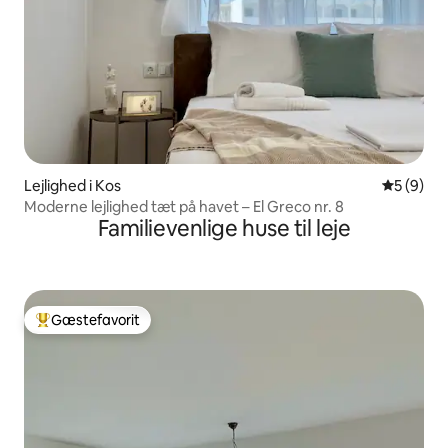
Lejlighed i Kos
5 ud af 5
5 (9)
Moderne lejlighed tæt på havet – El Greco nr. 8
Familievenlige huse til leje
Gæstefavorit
Bedste gæstefavorit