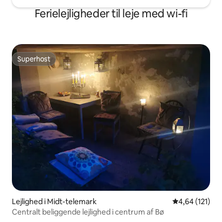
Ferielejligheder til leje med wi-fi
Superhost
Superhost
Lejlighed i Midt-telemark
4,64 ud af 5 i
4,64 (121)
Centralt beliggende lejlighed i centrum af Bø