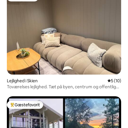
Lejlighed i Skien
5 ud af 5 
5 (10)
Toværelses lejlighed. Tæt på byen, centrum og offentlig
transport
Gæstefavorit
Bedste gæstefavorit