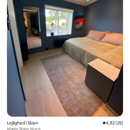
Lejlighed i Skien
4,92 ud af 5 
4,92 (25)
Mæla Skien Nord