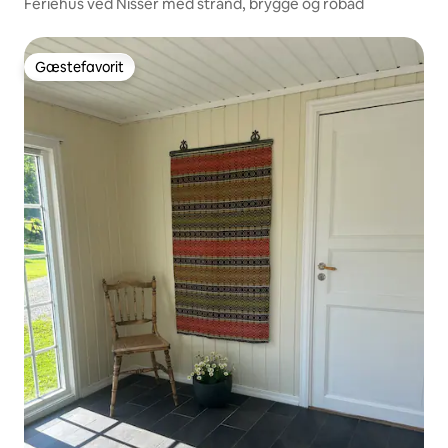
Feriehus ved Nisser med strand, brygge og robåd
Gæstefavorit
Gæstefavorit