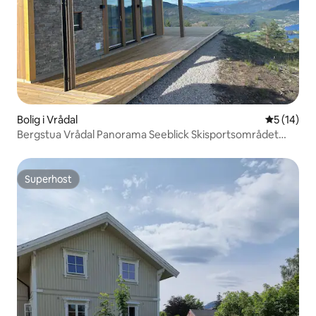
Bolig i Vrådal
5 ud af 5 
5 (14)
Bergstua Vrådal Panorama Seeblick Skisportsområdet
Sauna
Superhost
Superhost