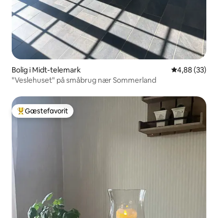
Bolig i Midt-telemark
4,88 ud af 5 
4,88 (33)
"Veslehuset" på småbrug nær Sommerland
Gæstefavorit
Bedste gæstefavorit