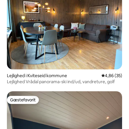
Lejlighed i Kviteseid kommune
4,86 ud af 5 
4,86 (35)
Lejlighed Vrådal panorama-ski ind/ud, vandreture, golf
Gæstefavorit
Gæstefavorit