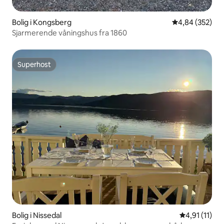
Bolig i Kongsberg
4,84 ud af 5 i
4,84 (352)
Sjarmerende våningshus fra 1860
Superhost
Superhost
Bolig i Nissedal
4,91 ud af 5
4,91 (11)