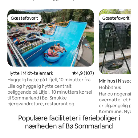
Gæstefavorit
Gæstefavorit
Gæstefavorit
Gæstefavorit
Hytte i Midt-telemark
4,9 ud af 5 i gennemsnitlig b
4,9 (107)
Hyggelig hytte på Lifjell, 10 minutter fra
Minihus i Nissedal
Bø Sommarland
Lille og hyggelig hytte centralt
Hobbithus
beliggende på Lifjell. 10 minutters kørsel
Har du nogensind
til Sommarland i Bø. Smukke
overnatte i et ho
bjergvandreture, restaurant og
er tilgængelig på F
svømmebassin inden for gåafstand. Vej
Kommune. Nyd den friske luft, og se på
hele vejen frem og privat parkering til 2
Populære faciliteter i ferieboliger i
stjernerne. Kend d
biler. Kun to timers kørsel fra Oslo. Der
Smil og smil mege
nærheden af Bø Sommarland
venter dejlige dage med aktiviteter eller
selskab. Find din h
vandreture i bjergene efterfulgt af
har✨ Hytten er udstyret med køkken ( 2