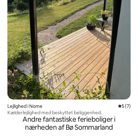
Lejlighed i Nome
5 ud af 5
5 (7)
Kælderlejlighed med beskyttet beliggenhed.
Andre fantastiske ferieboliger i
nærheden af Bø Sommarland