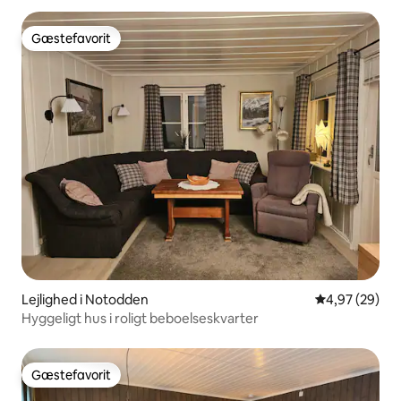
Gæstefavorit
Gæstefavorit
Lejlighed i Notodden
4,97 ud af 5 
4,97 (29)
Hyggeligt hus i roligt beboelseskvarter
Gæstefavorit
Gæstefavorit