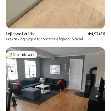
Lejlighed i Vrådal
4,97 ud af 5 
4,97 (31)
Praktisk og hyggelig sommerlejlighed i Vrådal
Gæstefavorit
Bedste gæstefavorit