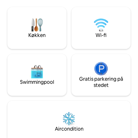
hyggelige aftener i hytten med et
kogeplader, vask, 
fyrtårn i pejsen og spil. Gode senge med
du har brug for.) Kaffemaskinen er klar til
tæppe og puder. Private sengetæpper
brug, sengene er 
skal medbringes. Nyt badeværelse med
håndklæderne er klar.
bruser, køkken med opvaskemaskine og
vandremuligheder 
terrasse. Du vasker selv ud.
eller langs strand
Køkken
Wi-fi
Gratis parkering på
Swimmingpool
stedet
Aircondition