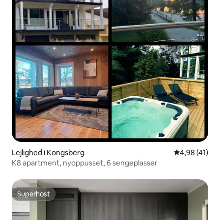
Lejlighed i Kongsberg
4,98 ud af 5 
4,98 (41)
K8 apartment, nyoppusset, 6 sengeplasser
Superhost
Superhost