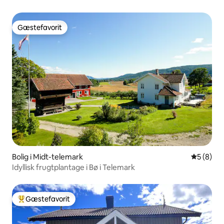
Gæstefavorit
Gæstefavorit
Bolig i Midt-telemark
5 ud af 5
5 (8)
Idyllisk frugtplantage i Bø i Telemark
Gæstefavorit
Bedste gæstefavorit