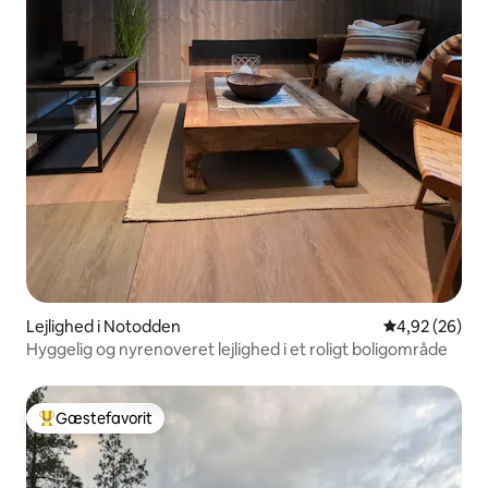
Lejlighed i Notodden
4,92 ud af 5 
4,92 (26)
Hyggelig og nyrenoveret lejlighed i et roligt boligområde
Gæstefavorit
Bedste gæstefavorit