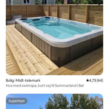
Bolig i Midt-telemark
4,73 ud af 5 
4,73 (44)
Hus med swimspa, kort vej til Sommarland i Bø!
Superhost
Superhost