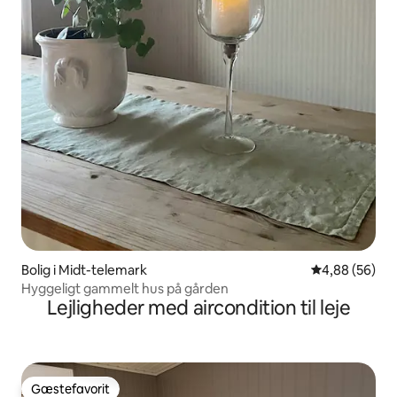
Bolig i Midt-telemark
4,88 ud af 5 
4,88 (56)
Hyggeligt gammelt hus på gården
Lejligheder med aircondition til leje
Gæstefavorit
Gæstefavorit