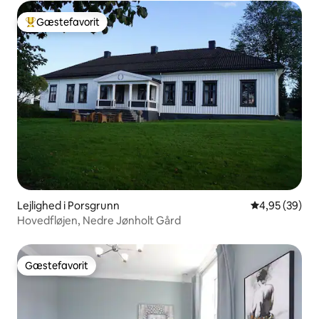
Gæstefavorit
Bedste gæstefavorit
Lejlighed i Porsgrunn
4,95 ud af 5 
4,95 (39)
Hovedfløjen, Nedre Jønholt Gård
Gæstefavorit
Gæstefavorit