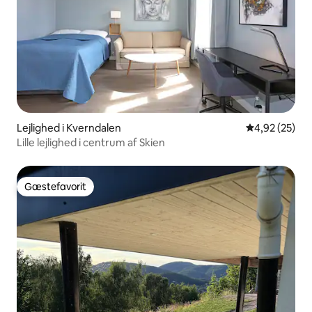
Lejlighed i Kverndalen
4,92 ud af 5 
4,92 (25)
Lille lejlighed i centrum af Skien
Gæstefavorit
Gæstefavorit