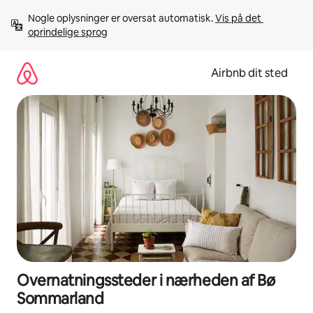
Gå
Nogle oplysninger er oversat automatisk. 
Vis på det 
videre
oprindelige sprog
til
indhold
Airbnb dit sted
Overnatningssteder i nærheden af Bø
Sommarland