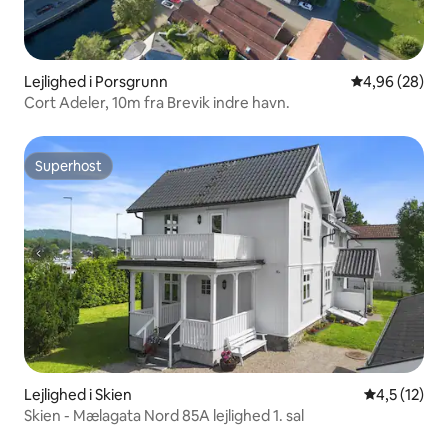
Lejlighed i Porsgrunn
4,96 ud af 5 
4,96 (28)
Cort Adeler, 10m fra Brevik indre havn.
Superhost
Superhost
Lejlighed i Skien
4,5 ud af 5
4,5 (12)
Skien - Mælagata Nord 85A lejlighed 1. sal