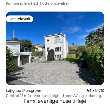
Rummelig lejlighed i flotte omgivelser
Gæstefavorit
Gæstefavorit
Lejlighed i Porsgrunn
4,86 ud af 5 
4,86 (76)
Central 25 m2 etværelses lejlighed med AC og parkering.
Familievenlige huse til leje