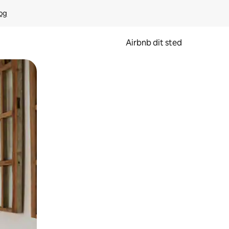
rog
Airbnb dit sted