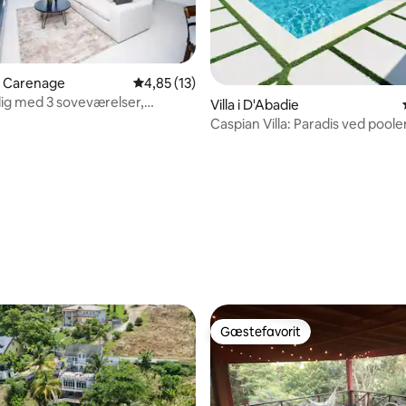
 i Carenage
4,85 ud af 5 i gennemsnitlig bedømmelse, 1
4,85 (13)
ig med 3 soveværelser,
Villa i D'Abadie
, pool, 10 minutter fra POS
Caspian Villa: Paradis ved poole
msnitlig bedømmelse, 6 omtaler
Gæstefavorit
Gæstefavorit