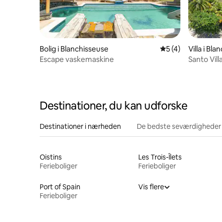
Bolig i Blanchisseuse
5 ud af 5 i genne
5 (4)
Villa i Bl
Escape vaskemaskine
Santo Vill
Destinationer, du kan udforske
Destinationer i nærheden
De bedste seværdigheder
Oistins
Les Trois-Îlets
Ferieboliger
Ferieboliger
Port of Spain
Vis flere
Ferieboliger