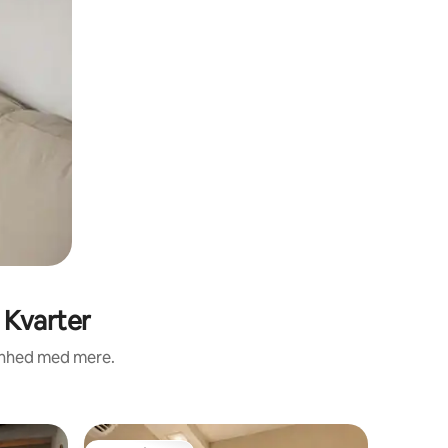
 Kvarter
renhed med mere.
Bolig i B