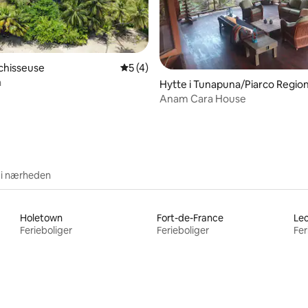
msnitlig bedømmelse, 4 omtaler
anchisseuse
5 ud af 5 i gennemsnitlig bedømmelse, 
5 (4)
a
Hytte i Tunapuna/Piarco Region
Corporation
Anam Cara House
 i nærheden
Holetown
Fort-de-France
Lec
Ferieboliger
Ferieboliger
Fer