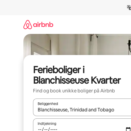
Gå
videre
til
indhold
Ferieboliger i
Blanchisseuse Kvarter
Find og book unikke boliger på Airbnb
Beliggenhed
Når resultaterne er tilgængelige, skal du navigere
Indtjekning