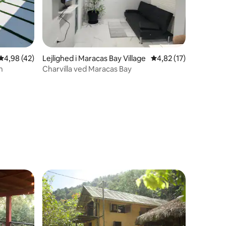
3 omtaler
4,98 ud af 5 i gennemsnitlig bedømmelse, 42 omtaler
4,98 (42)
Lejlighed i Maracas Bay Village
4,82 ud af 5 i gennem
4,82 (17)
n
Charvilla ved Maracas Bay