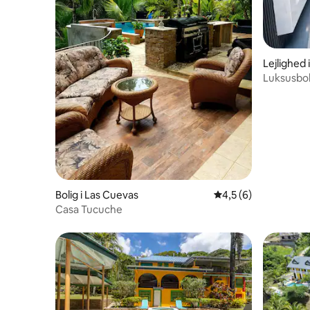
Lejlighed
Luksusbol
havudsigt
Bolig i Las Cuevas
4,5 ud af 5 i genne
4,5 (6)
Casa Tucuche