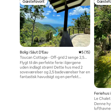
Gæstefavorit
Gæstefa
Gæstefavorit
Gæstefa
Bolig i Sâut D’Eau
5 ud af 5 i gennem
5 (15)
Toucan Cottage - Off-grid 2 senge 2,5
badeværelser
Flygt til din perfekte ferie i bjergene
uden indlagt strøm! Dette hus med 2
soveværelser og 2,5 badeværelser har en
fantastisk havudsigt og en perfekt
blanding af luksus og bæredygtighed.
Nyd fuglekigning fra terrasseområdet,
og adgang til en smuk strand via
Feriehus i
firehjulstrækkerkøretøj eller en
Le Chalet
naturskøn vandretur. Ideel til både
Denne hyt
naturelskere og eventyrere eller familier,
lufthavnen
der leder efter et fredeligt tilflugtssted