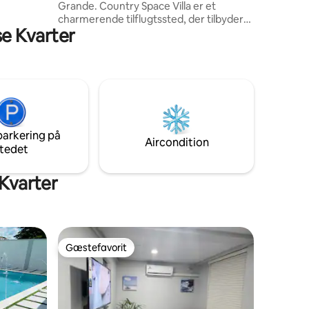
Grande. Country Space Villa er et
n Sky dig
charmerende tilflugtssted, der tilbyder
se Kvarter
en fredelig, rustik atmosfære med
moderne bekvemmeligheder. Den ligger
midt i frodige landskaber og har
rummelige værelser, et fuldt udstyret
køkken, en privat pool og fitnessrum.
Den er ideel til rejsende, der søger ro, og
kombinerer varmen fra livet på landet
med nem adgang til nærliggende
parkering på
attraktioner, hvilket skaber en perfekt
Aircondition
tedet
ferie til afslapning og udforskning.
 Kvarter
Gæstefavorit
Gæstefavorit