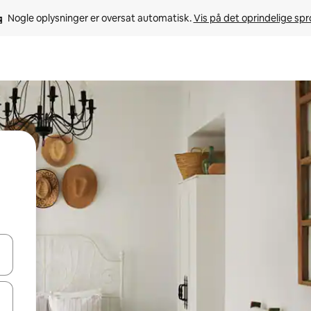
Nogle oplysninger er oversat automatisk. 
Vis på det oprindelige sp
 med piletasterne op og ned eller se mere ved at trykke eller stryge.