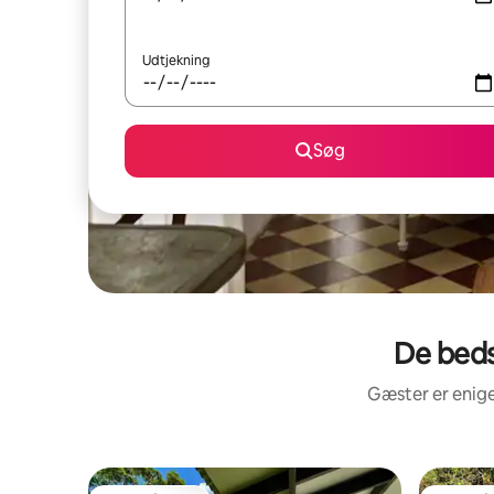
Udtjekning
Søg
De beds
Gæster er enige