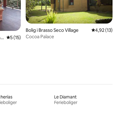
4 omtaler
Bolig i Brasso Seco Village
4,92 ud af 5 i gennem
4,92 (13)
Cocoa Palace
al
5 ud af 5 i gennemsnitlig bedømmelse, 15 omtaler
5 (15)
herías
Le Diamant
ieboliger
Ferieboliger