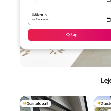
Udtjekning
Søg
Lej
Gæstefavorit
Gæste
Bedste gæstefavorit
Bedste 