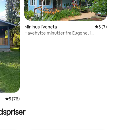
Minihus i Veneta
5 ud af 5 i genne
5 (7)
Havehytte minutter fra Eugene, i
nærheden af vingårde
2 omtaler
5 ud af 5 i gennemsnitlig bedømmelse, 76 omtaler
5 (76)
spriser