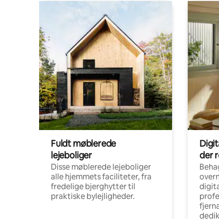
Fuldt møblerede
Digi
lejeboliger
der 
Disse møblerede lejeboliger
Beha
alle hjemmets faciliteter, fra
overn
fredelige bjerghytter til
digit
praktiske bylejligheder.
profe
fjern
dedi