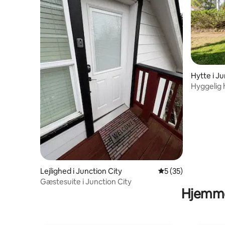
Hytte i Ju
Hyggelig 
Lejlighed i Junction City
5 ud af 5 i gennem
5 (35)
Gæstesuite i Junction City
Hjemme