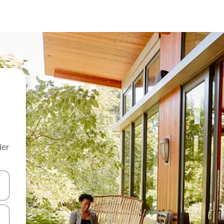
der
 med piletasterne op og ned eller se mere ved at trykke eller stryge.