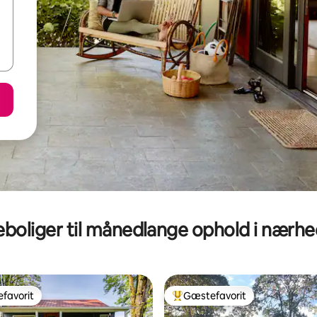
eboliger til månedlange ophold i nærh
favorit
Gæstefavorit
gæstefavorit
Bedste gæstefavorit