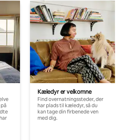
Kæledyr er velkomne
elve
Find overnatningssteder, der
 på
har plads til kæledyr, så du
ldte
kan tage din firbenede ven
har
med dig.