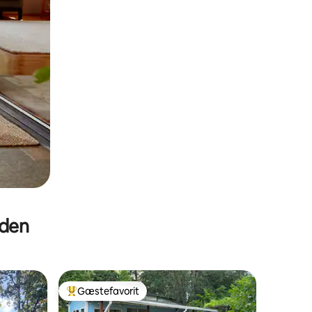
eden
Gæstefavorit
Bedste gæstefavorit