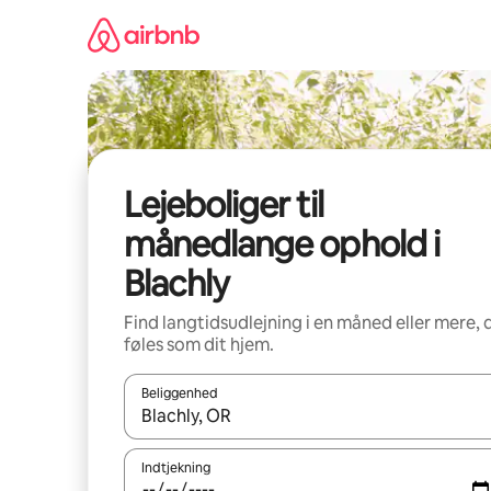
Gå
videre
til
indhold
Lejeboliger til
månedlange ophold i
Blachly
Find langtidsudlejning i en måned eller mere, 
føles som dit hjem.
Beliggenhed
Når resultaterne er tilgængelige, skal du navigere
Indtjekning