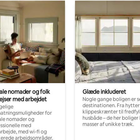
tale nomader og folk
Glæde inkluderet
rejser med arbejdet
Nogle gange boligen er s
destinationen. Fra hytter
gelige
klippeskrænter til fredfy
atningsmuligheder for
husbåde – de her boliger 
ale nomader og
masser af unikke træk.
ssionelle med
arbejde, med wi-fi og
kerede arbejdsområder.