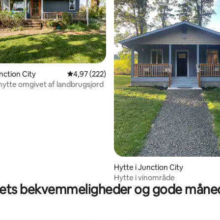
nction City
4,97 ud af 5 i gennemsnitlig bedømmelse, 22
4,97 (222)
hytte omgivet af landbrugsjord
snitlig bedømmelse, 35 omtaler
Hytte i Junction City
Hytte i vinområde
ts bekvemmeligheder og gode måned