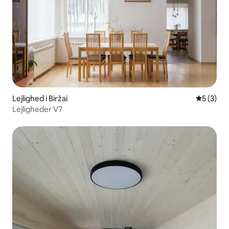
Lejlighed i Biržai
5 ud af 5
5 (3)
Lejligheder V7