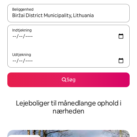
Beliggenhed
Når resultaterne er tilgængelige, skal du navigere med piletaste
Indtjekning
Udtjekning
Søg
Lejeboliger til månedlange ophold i
nærheden