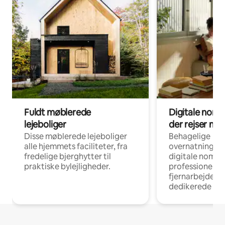
Fuldt møblerede
Digitale noma
lejeboliger
der rejser me
Disse møblerede lejeboliger
Behagelige
alle hjemmets faciliteter, fra
overnatningsmu
fredelige bjerghytter til
digitale nomad
praktiske bylejligheder.
professionelle
fjernarbejde, m
dedikerede ar