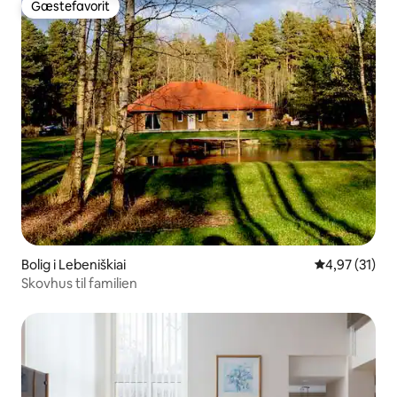
Gæstefavorit
Gæstefavorit
Bolig i Lebeniškiai
4,97 ud af 5 
4,97 (31)
Skovhus til familien