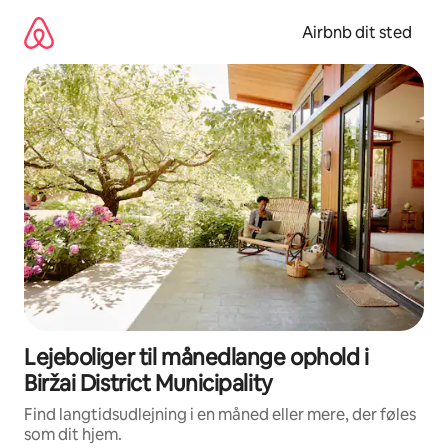
Gå
videre
Airbnb dit sted
til
indhold
Lejeboliger til månedlange ophold i
Biržai District Municipality
Find langtidsudlejning i en måned eller mere, der føles
som dit hjem.