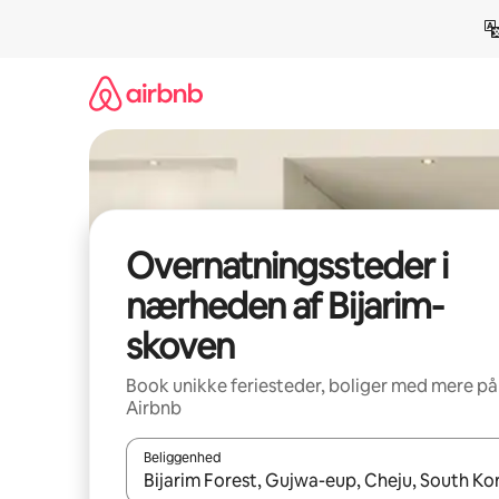
Gå
videre
til
indhold
Overnatningssteder i
nærheden af Bijarim-
skoven
Book unikke feriesteder, boliger med mere på
Airbnb
Beliggenhed
Når resultaterne er tilgængelige, skal du navigere