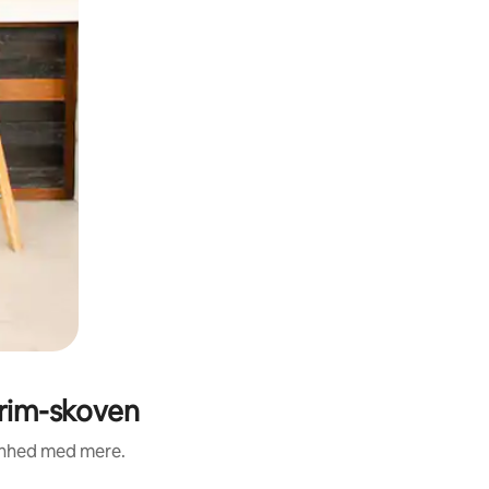
arim-skoven
renhed med mere.