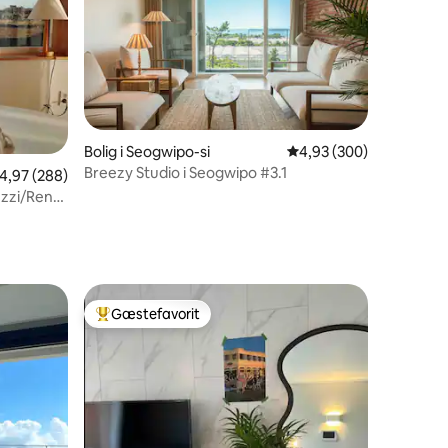
Bolig i Seogwipo-si
4,93 ud af 5 i gennems
4,93 (300)
7 omtaler
Breezy Studio i Seogwipo #3.1
,97 ud af 5 i gennemsnitlig bedømmelse, 288 omtaler
4,97 (288)
uzzi/Ren/
Gæstefavorit
Bedste gæstefavorit