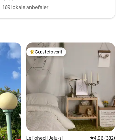
169 lokale anbefaler
Gæstefavorit
Bedste gæstefavorit
6 omtaler
Lejlighed i Jeju-si
4,96 ud af 5 i gennems
4,96 (332)