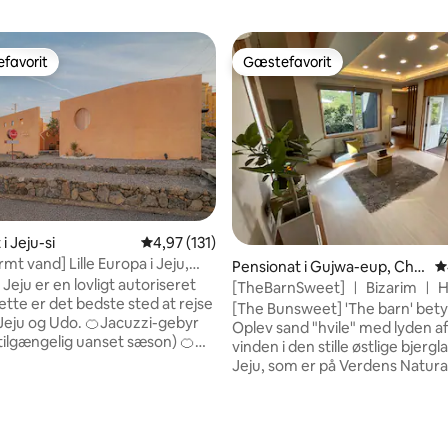
favorit
Gæstefavorit
gæstefavorit
Gæstefavorit
i Jeju-si
4,97 ud af 5 i gennemsnitlig bedømmelse, 13
4,97 (131)
rmt vand] Lille Europa i Jeju,
Pensionat i Gujwa-eup, Chej
4
 Jeju (Jacuzzi Sensation) 622
eju er en lovligt autoriseret
u
[TheBarnSweet] ㅣ Bizarim ㅣ 
skov ㅣ Snoopy Garden ㅣ Manj
[The Bunsweet] 'The barn' betyd
og Udo. 🍊Jacuzzi-gebyr
Oplev sand "hvile" med lyden af
nitlig bedømmelse, 178 omtaler
(tilgængelig uanset sæson) 🍊
vinden i den stille østlige bjerg
stedet ligger 1 minut fra
Jeju, som er på Verdens Naturar
ciliteter i
En "sauna" fuld af birkeduft og 
 Sehwa Beach, vaskeri, Sehwa
rummeligt og hyggeligt "frilufts
, Daiso, Olive Young,
rådighed.🫖 I et privat udendørsområde
, Burger King, BHC, Kimbab
Nyd en varm jacuzzi med dine 