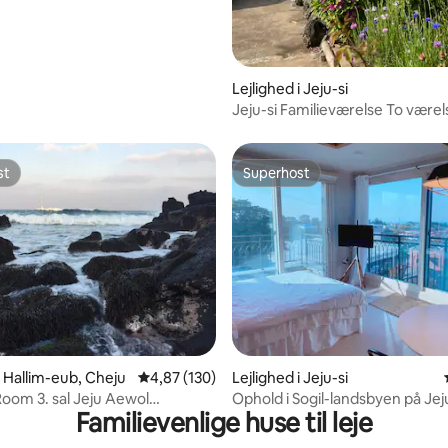
Lejlighed i Jeju-si
Jeju-si Familieværelse To værel
toiletter
st
Superhost
st
Superhost
snitlig bedømmelse, 66 omtaler
i Hallim-eub, Cheju
4,87 ud af 5 i gennemsnitlig bedømmelse, 13
4,87 (130)
Lejlighed i Jeju-si
Room 3. sal Jeju Aewol
Ophold i Sogil-landsbyen på Jeju
Familievenlige huse til leje
Hallim Kwangji 2017 Maj
Hyggelig loftslejlighed | Yunseul
 Bedste havudsigt Shinbi