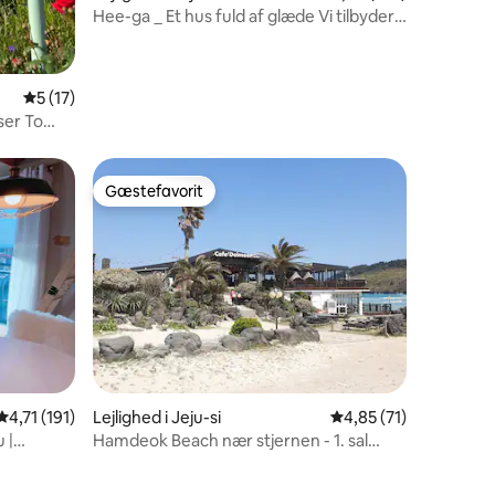
Hee-ga _ Et hus fuld af glæde Vi tilbyder
dig en hjørne, der kan blive et særligt
minde for dig...
5 ud af 5 i gennemsnitlig bedømmelse, 17 omtaler
5 (17)
ser To
Gæstefavorit
Gæstefavorit
0 omtaler
4,71 ud af 5 i gennemsnitlig bedømmelse, 191 omtaler
4,71 (191)
Lejlighed i Jeju-si
4,85 ud af 5 i gennem
4,85 (71)
 |
Hamdeok Beach nær stjernen - 1. sal
foran (massagestol, spilkonsol, Netflix,
YouTube)