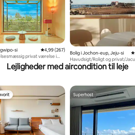
nitlig bedømmelse, 127 omtaler
ogwipo-si
4,99 ud af 5 i gennemsnitlig bedømmelse, 26
4,99 (267)
Bolig i Jochon-eup, Jeju-si
4
elsesmæssig privat værelse i
Havudsigt/Roligt og privat/Jac
angerinemark - Rolig hvile kun
Lejligheder med aircondition til leje
유어스프링 A
ld, Migangbat Stay Sam Sam-
vorit
Superhost
vorit
Superhost