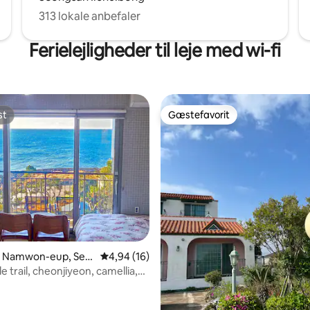
313 lokale anbefaler
Ferielejligheder til leje med wi-fi
st
Gæstefavorit
st
Gæstefavorit
msnitlig bedømmelse, 7 omtaler
 i Namwon-eup, Seo
4,94 ud af 5 i gennemsnitlig bedømmelse, 1
4,94 (16)
lle trail, cheonjiyeon, camellia,