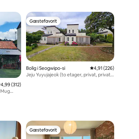
Gæstefavorit
Gæstefavorit
Bolig i Seogwipo-si
4,91 ud af 5 i gennems
4,91 (226)
Jeju Yuyujajeok (to etager, privat, privat,
1 omtaler
2-4 personer, projektor, gratis café)
,99 ud af 5 i gennemsnitlig bedømmelse, 312 omtaler
4,99 (312)
. Mug
us med
Gæstefavorit
Gæstefavorit