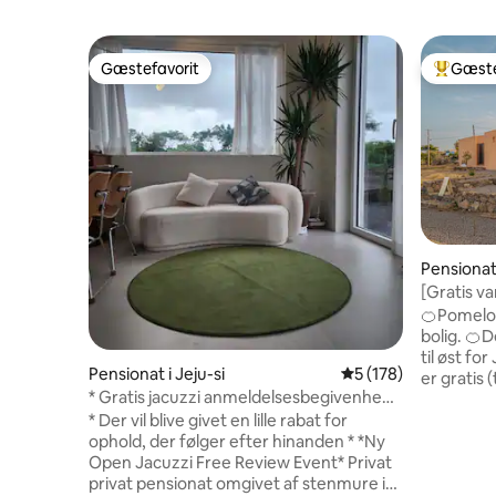
Gæstefavorit
Gæste
Gæstefavorit
Bedste 
Pensionat 
[Gratis va
Foremello
🍊Pomelo J
bolig. 🍊Dette er det bedste sted at rejse
til øst for Jeju 
Pensionat i Jeju-si
5 ud af 5 i gennems
5 (178)
er gratis 
* Gratis jacuzzi anmeldelsesbegivenhed *
Busstoppe
[Stay Finda loftslejlighed B-bygning]
* Der vil blive givet en lille rabat for
ejendommen. ↪Mange fa
Privat og følelsesmæssig bolig
ophold, der følger efter hinanden * *Ny
gåafstand
Open Jacuzzi Free Review Event* Privat
Oil Market
privat pensionat omgivet af stenmure i
Starbucks