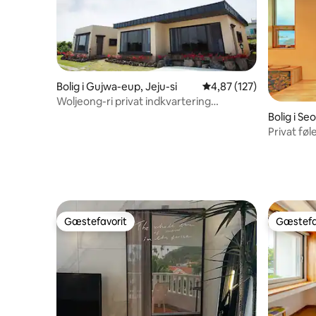
Bolig i Gujwa-eup, Jeju-si
4,87 ud af 5 i gennems
4,87 (127)
Woljeong-ri privat indkvartering
(haveudsigt)
Bolig i Se
Privat føl
Baekgru t
for ét ho
eun-gu
Gæstefavorit
Gæstefa
Gæstefavorit
Gæstefa