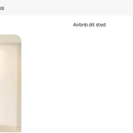
rog
Airbnb dit sted