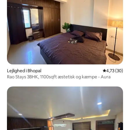
Lejlighed i Bhopal
4,73 ud af 5 
4,73 (30)
Rao Stays 3BHK, 1100sqft æstetisk og kæmpe - Aura