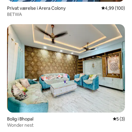
Privat værelse i Arera Colony
4,99 ud af 5 i
4,99 (100)
BETWA
Bolig i Bhopal
5 ud af 5
5 (3)
Wonder nest