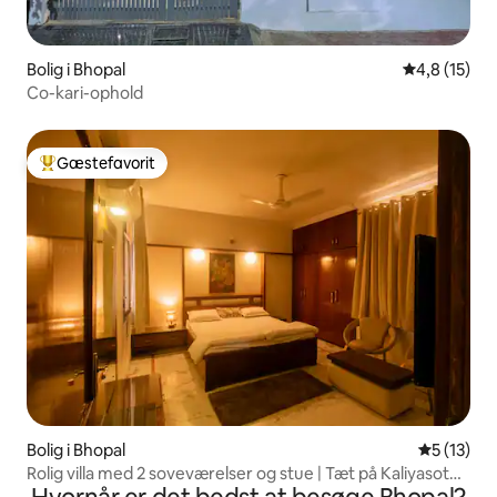
Bolig i Bhopal
4,8 ud af 5 
4,8 (15)
Co-kari-ophold
Gæstefavorit
Bedste gæstefavorit
Bolig i Bhopal
5 ud af 5 
5 (13)
Rolig villa med 2 soveværelser og stue | Tæt på Kaliyasot
og DB Mall