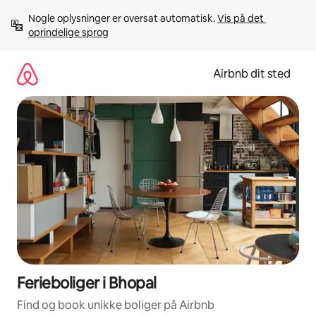
Gå
Nogle oplysninger er oversat automatisk. 
Vis på det 
videre
oprindelige sprog
til
indhold
Airbnb dit sted
Ferieboliger i Bhopal
Find og book unikke boliger på Airbnb