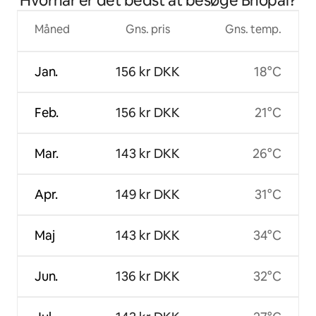
Hvornår er det bedst at besøge Bhopal?
Måned
Gns. pris
Gns. temp.
Jan.
156 kr DKK
18°C
Feb.
156 kr DKK
21°C
Mar.
143 kr DKK
26°C
Apr.
149 kr DKK
31°C
Maj
143 kr DKK
34°C
Jun.
136 kr DKK
32°C