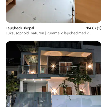
Lejlighed i Bhopal
4,67 ud af 5
4,67 (3)
Luksusophold i naturen | Rummelig lejlighed med 2
soveværelser og balkon