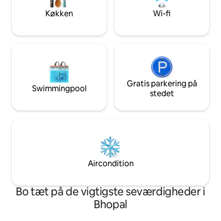
bare slappe af med 
gør det til et ideelt valg for
Køkken
Wi-fi
forretningsrejsende og solorejsende,
der værdsætter kvalitet, beliggenhed og
effektivitet.
Gratis parkering på
Swimmingpool
stedet
Aircondition
Bo tæt på de vigtigste seværdigheder i
Bhopal