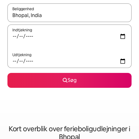
Beliggenhed
Når resultaterne er tilgængelige, skal du navigere med piletaste
Indtjekning
Udtjekning
Søg
Kort overblik over ferieboligudlejninger i
Bhopal