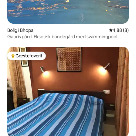
Bolig i Bhopal
4,88 ud af 5
4,88 (8)
Gauris gård. Eksotisk bondegård med swimmingpool.
Gæstefavorit
Bedste gæstefavorit