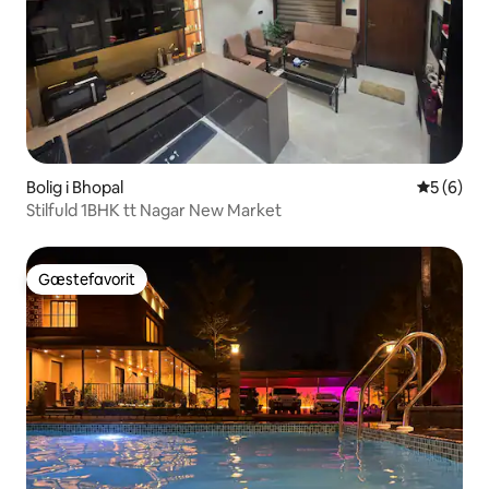
Bolig i Bhopal
5 ud af 5
5 (6)
Stilfuld 1BHK tt Nagar New Market
Gæstefavorit
Gæstefavorit