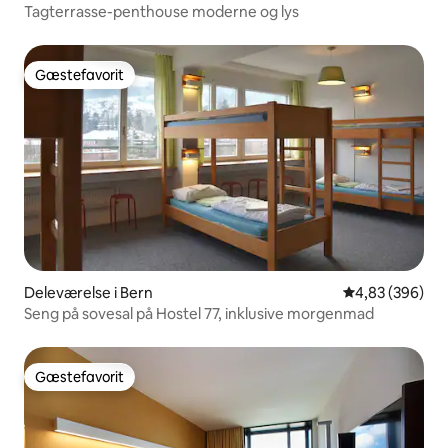
Tagterrasse-penthouse moderne og lys
Gæstefavorit
Gæstefavorit
Deleværelse i Bern
4,83 ud af 5 i
4,83 (396)
Seng på sovesal på Hostel 77, inklusive morgenmad
Gæstefavorit
Gæstefavorit