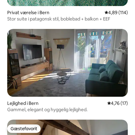
Privat værelse i Bern
4,89 ud af 5 i
4,89 (114)
Stor suite i patagonsk stil, boblebad + balkon + EEF
Lejlighed i Bern
4,76 ud af 5 
4,76 (17)
Gammel, elegant og hyggelig lejlighed.
Gæstefavorit
Gæstefavorit