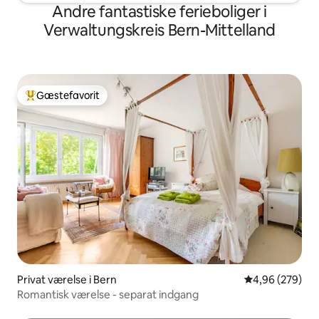
Andre fantastiske ferieboliger i
Verwaltungskreis Bern-Mittelland
Gæstefavorit
Bedste gæstefavorit
Privat værelse i Bern
4,96 ud af 5 i
4,96 (279)
Romantisk værelse - separat indgang