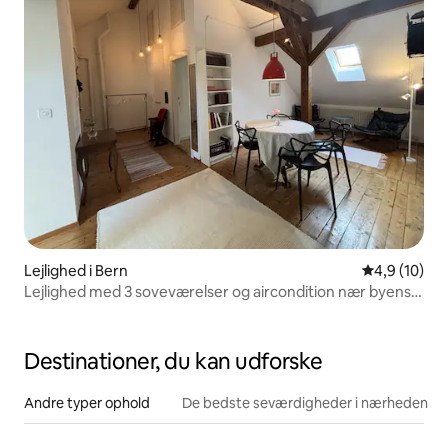
Lejlighed i Bern
4,9 ud af 5 
4,9 (10)
Lejlighed med 3 soveværelser og aircondition nær byens
centrum
Destinationer, du kan udforske
Andre typer ophold
De bedste seværdigheder i nærheden