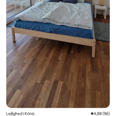
Lejlighed i Köniz
4,88 ud af 5 
4,88 (96)