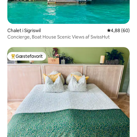
Chalet i Sigriswil
4,88 ud af 5 
4,88 (60)
Concierge, Boat House Scenic Views af SwissHut
Gæstefavorit
Bedste gæstefavorit