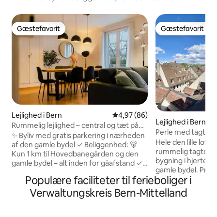
Gæstefavorit
Gæstefavorit
Gæstefavorit
Gæstefavorit
Lejlighed i Bern
4,97 ud af 5 i gennemsnitlig b
4,97 (86)
Lejlighed i Bern
Rummelig lejlighed – central og tæt på
Perle med tagterr
Oldtown
✨ Byliv med gratis parkering i nærheden
bydel, nær statio
Hele den lille loft
af den gamle bydel ✓ Beliggenhed: 🐻
rummelig tagterras
Kun 1 km til Hovedbanegården og den
bygning i hjertet 
gamle bydel – alt inden for gåafstand ✓
gamle bydel. Priv
Masser af plads: 🏠 Lejlighed med 2
Populære faciliteter til ferieboliger i
køkken. 3 minutter
soveværelser og stue ✓ Mad: 🍳Komplet
togstation, 3 minut
køkken med 🍽️opvaskemaskine og ☕
Verwaltungskreis Bern-Mittelland
schweiziske parl
Nespresso ✓ Komfort: 📺75" smart-tv
vigtigste seværdigh
(Netflix), 🧺vaskemaskine og ⚡hurtig wi-
butikker, forskell