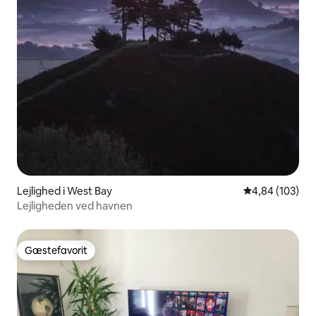
Lejlighed i West Bay
4,84 ud af 5 i
4,84 (103)
Lejligheden ved havnen
Gæstefavorit
Gæstefavorit