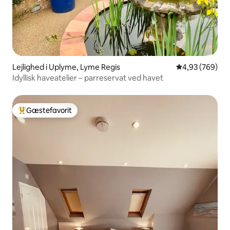
Lejlighed i Uplyme, Lyme Regis
4,93 ud af 5 i
4,93 (769)
Idyllisk haveatelier – parreservat ved havet
Gæstefavorit
Bedste gæstefavorit