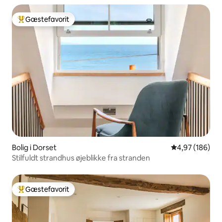
Gæstefavorit
Bedste gæstefavorit
Bolig i Dorset
4,97 ud af 5 i
4,97 (186)
Stilfuldt strandhus øjeblikke fra stranden
Gæstefavorit
Bedste gæstefavorit