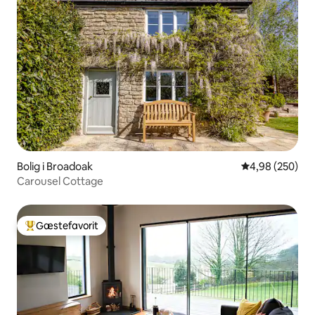
Bolig i Broadoak
4,98 ud af 5 i
4,98 (250)
Carousel Cottage
Gæstefavorit
Bedste gæstefavorit