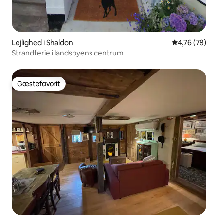
Lejlighed i Shaldon
4,76 ud af 5 
4,76 (78)
Strandferie i landsbyens centrum
Gæstefavorit
Gæstefavorit