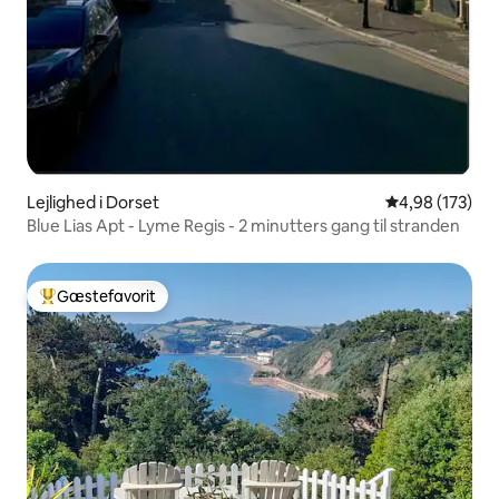
Lejlighed i Dorset
4,98 ud af 5 i
4,98 (173)
Blue Lias Apt - Lyme Regis - 2 minutters gang til stranden
Gæstefavorit
Bedste gæstefavorit