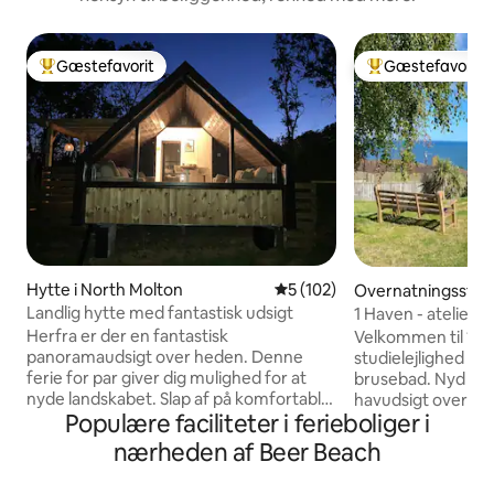
Gæstefavorit
Gæstefavorit
Bedste gæstefavorit
Bedste gæstefavo
Hytte i North Molton
5 ud af 5 i gennemsnitlig be
5 (102)
Overnatningssted 
Landlig hytte med fantastisk udsigt
1 Haven - atelier/
pool/dampbad
Herfra er der en fantastisk
Velkommen til 1 T
panoramaudsigt over heden. Denne
studielejlighed m
ferie for par giver dig mulighed for at
brusebad. Nyd den
nyde landskabet. Slap af på komfortable
havudsigt over hav
Populære faciliteter i ferieboliger i
sofaer, mens du kigger ud af vinduet,
eller fra udendørs
eller slap af i spabadet med bålet. Du kan
vores prisbelønn
nærheden af Beer Beach
møde vores alpacaer. Ekstraordinære
indendørs private 
North Devon-strande 40 minutter væk.
dampbad - åbent kl