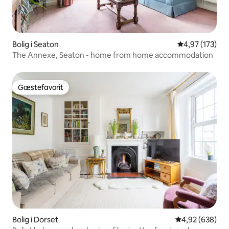
Bolig i Seaton
4,97 ud af 5 i
4,97 (173)
The Annexe, Seaton - home from home accommodation
Gæstefavorit
Gæstefavorit
Bolig i Dorset
4,92 ud af 5 i
4,92 (638)