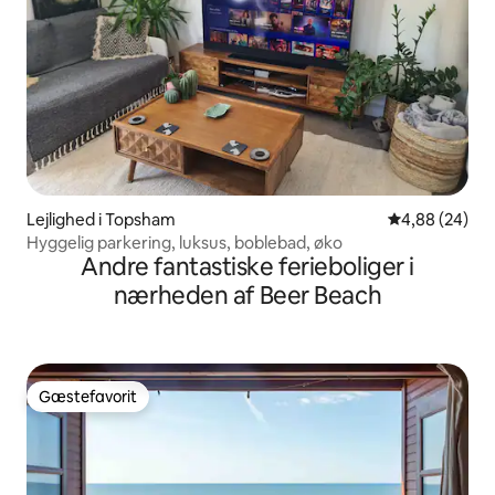
Lejlighed i Topsham
4,88 ud af 5 
4,88 (24)
Hyggelig parkering, luksus, boblebad, øko
Andre fantastiske ferieboliger i
nærheden af Beer Beach
Gæstefavorit
Gæstefavorit