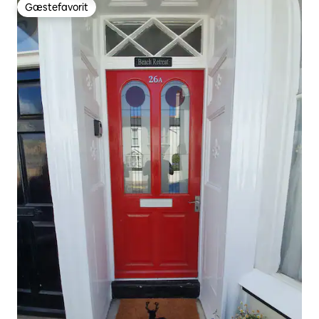
Gæstefavorit
Gæstefavorit