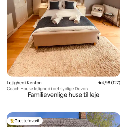
Lejlighed i Kenton
4,98 ud af 5 i
4,98 (127)
Coach House lejlighed i det sydlige Devon
Familievenlige huse til leje
Gæstefavorit
Bedste gæstefavorit