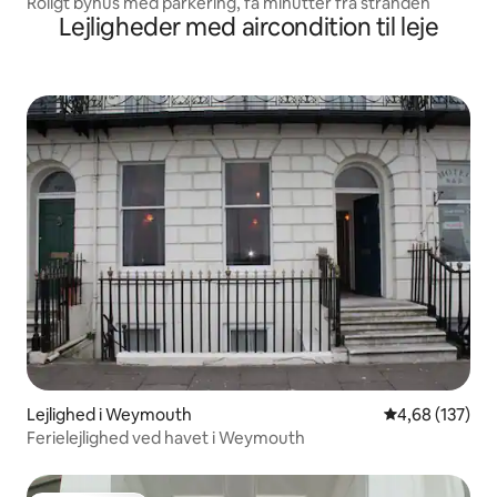
Roligt byhus med parkering, få minutter fra stranden
Lejligheder med aircondition til leje
Lejlighed i Weymouth
4,68 ud af 5 i
4,68 (137)
Ferielejlighed ved havet i Weymouth