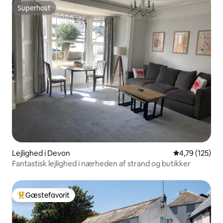
Superhost
Superhost
Lejlighed i Devon
4,79 ud af 5 i
4,79 (125)
Fantastisk lejlighed i nærheden af strand og butikker
Gæstefavorit
Bedste gæstefavorit