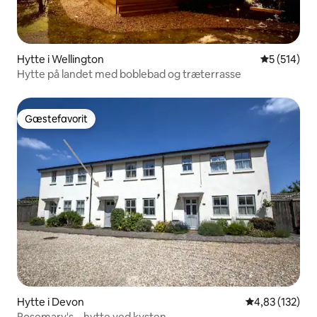
Hytte i Wellington
5 ud af 5 i
5 (514)
Hytte på landet med boblebad og træterrasse
Gæstefavorit
Gæstefavorit
Hytte i Devon
4,83 ud af 5 i
4,83 (132)
Rosemary's – hytte ved kysten