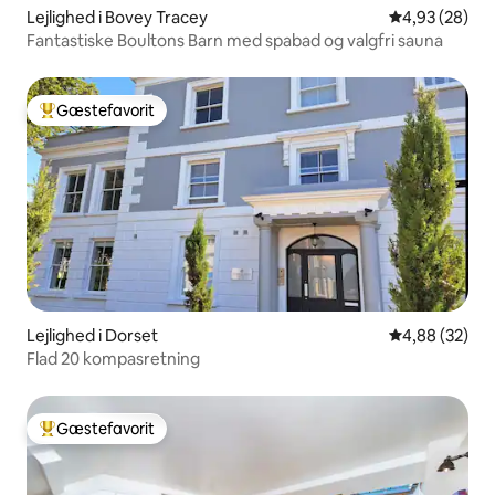
Lejlighed i Bovey Tracey
4,93 ud af 5 
4,93 (28)
Fantastiske Boultons Barn med spabad og valgfri sauna
Gæstefavorit
Bedste gæstefavorit
Lejlighed i Dorset
4,88 ud af 5 
4,88 (32)
Flad 20 kompasretning
Gæstefavorit
Bedste gæstefavorit