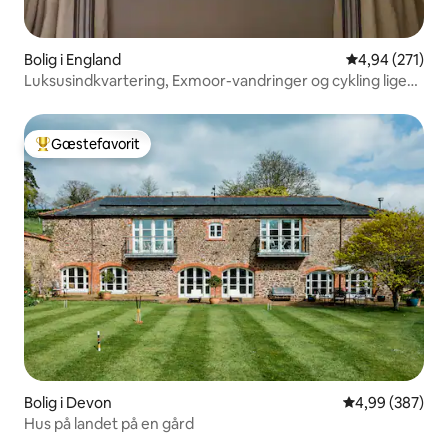
Bolig i England
4,94 ud af 5 i
4,94 (271)
Luksusindkvartering, Exmoor-vandringer og cykling lige
uden for døren
Gæstefavorit
Bedste gæstefavorit
Bolig i Devon
4,99 ud af 5 i
4,99 (387)
Hus på landet på en gård