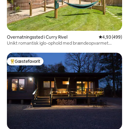
Overnatningssted i Curry Rivel
4,93 ud af 5 i
4,93 (499)
Unikt romantisk iglo-ophold med brændeopvarmet
spabad
Gæstefavorit
Bedste gæstefavorit