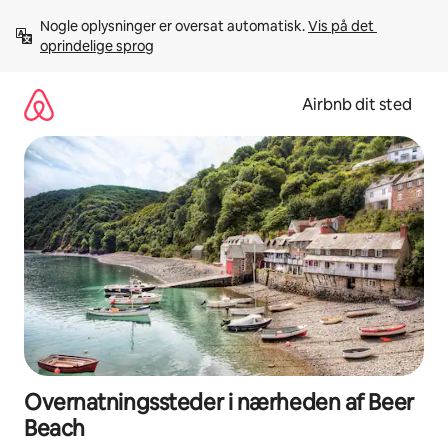
Gå
Nogle oplysninger er oversat automatisk. 
Vis på det 
videre
oprindelige sprog
til
indhold
Airbnb dit sted
Overnatningssteder i nærheden af Beer
Beach