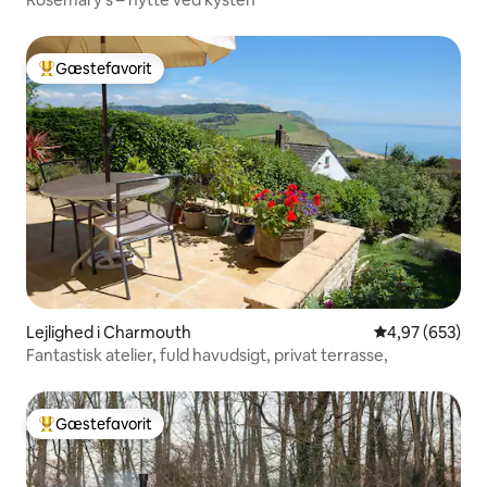
Gæstefavorit
Bedste gæstefavorit
Lejlighed i Charmouth
4,97 ud af 5 i
4,97 (653)
Fantastisk atelier, fuld havudsigt, privat terrasse,
Gæstefavorit
Bedste gæstefavorit