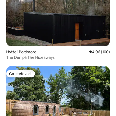
Hytte i Poltimore
4,96 ud af 5 i
4,96 (100)
The Den på The Hideaways
Gæstefavorit
Gæstefavorit