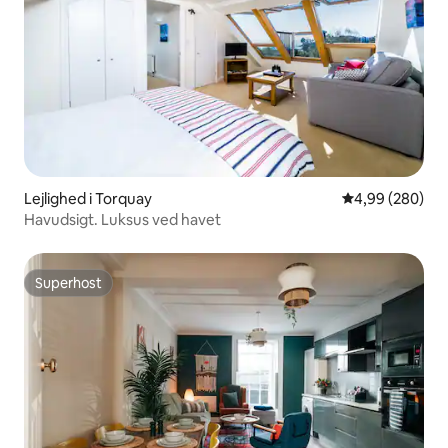
Lejlighed i Torquay
4,99 ud af 5 i
4,99 (280)
Havudsigt. Luksus ved havet
Superhost
Superhost