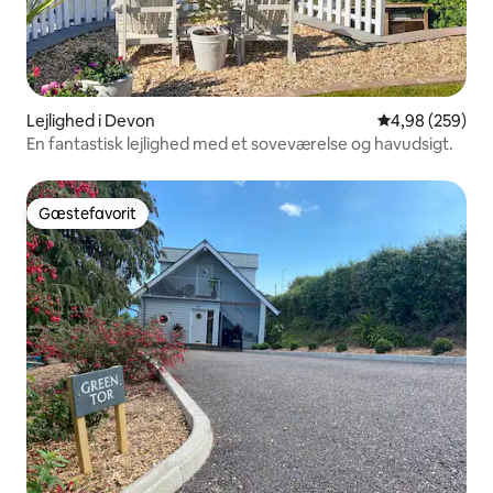
Lejlighed i Devon
4,98 ud af 5 i
4,98 (259)
En fantastisk lejlighed med et soveværelse og havudsigt.
Gæstefavorit
Gæstefavorit