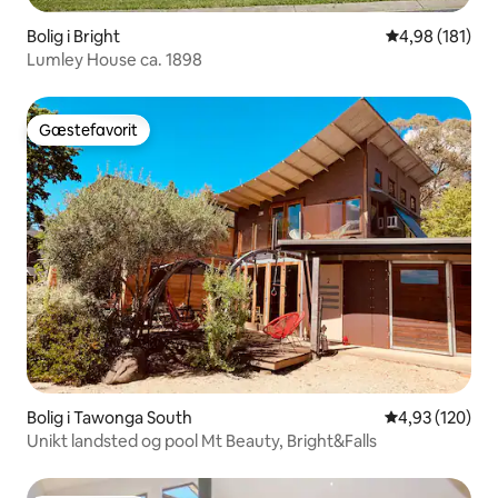
Bolig i Bright
4,98 ud af 5 i
4,98 (181)
Lumley House ca. 1898
Gæstefavorit
Gæstefavorit
Bolig i Tawonga South
4,93 ud af 5 i
4,93 (120)
Unikt landsted og pool Mt Beauty, Bright&Falls