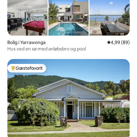
Bolig i Yarrawonga
4,99 ud af 5 
4,99 (89)
Hus ved en sø med anløbsbro og pool
Gæstefavorit
Bedste gæstefavorit