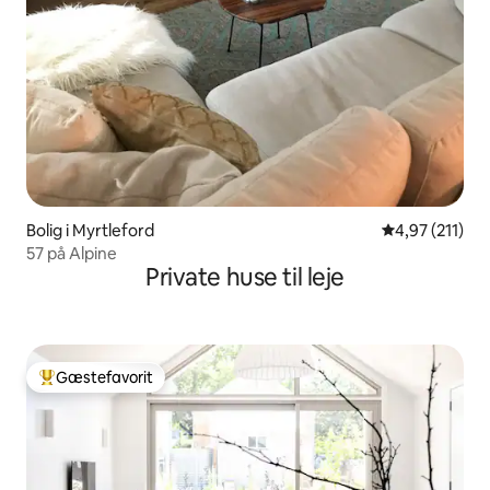
Bolig i Myrtleford
4,97 ud af 5 i
4,97 (211)
57 på Alpine
Private huse til leje
Gæstefavorit
Bedste gæstefavorit