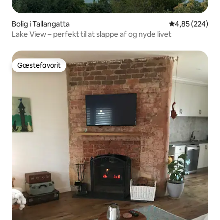
Bolig i Tallangatta
4,85 ud af 5 i
4,85 (224)
Lake View – perfekt til at slappe af og nyde livet
Gæstefavorit
Gæstefavorit