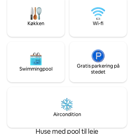
betyder, at du st
udstyret køkken og en spisestue, en stor
komfort, samtidig
stue, 2 soveværelser – et med en
dit CO2-aftryk.
queensize-dobbeltseng;
hovedsoveværelset med en kingsize-
Køkken
Wi-fi
dobbeltseng, 2 badeværelser og et
vaskerum.
Gratis parkering på
Swimmingpool
stedet
Aircondition
Huse med pool til leje