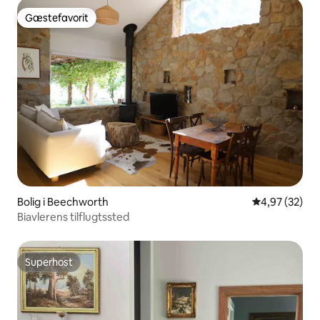
Gæstefavorit
Gæstefavorit
Bolig i Beechworth
4,97 ud af 5 
4,97 (32)
Biavlerens tilflugtssted
Superhost
Superhost