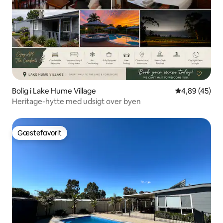
Bolig i Lake Hume Village
4,89 ud af 5 
4,89 (45)
Heritage-hytte med udsigt over byen
Gæstefavorit
Gæstefavorit