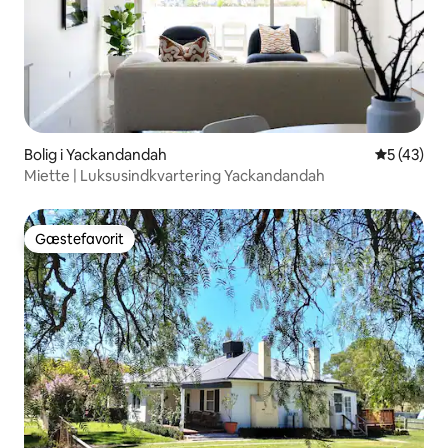
Bolig i Yackandandah
5 ud af 5 
5 (43)
Miette | Luksusindkvartering Yackandandah
Gæstefavorit
Gæstefavorit