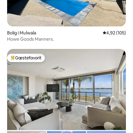
Bolig i Mulwala
4,92 ud af 5 i
4,92 (105)
Howe Goods Manners.
Gæstefavorit
Bedste gæstefavorit