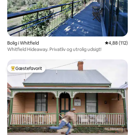
Bolig i Whitfield
4,88 ud af 5 i
4,88 (112)
Whitfield Hideaway. Privatliv og utrolig udsigt!
Gæstefavorit
Bedste gæstefavorit