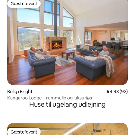
Gæstefavorit
Gæstefavorit
Bolig i Bright
4,93 ud af 5 
4,93 (92)
Kangaroo Lodge – rummelig og luksuriøs
Huse til ugelang udlejning
Gæstefavorit
Gæstefavorit