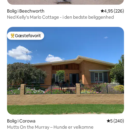
Bolig i Beechworth
4,95 ud af 5 i
4,95 (226)
Ned Kelly's Marlo Cottage - i den bedste beliggenhed
Gæstefavorit
Bedste gæstefavorit
Bolig i Corowa
5 ud af 5 i
5 (240)
Mutts On the Murray – Hunde er velkomne