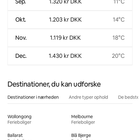
Sep.
1.320 kr DKK
11°C
Okt.
1.203 kr DKK
14°C
Nov.
1.119 kr DKK
18°C
Dec.
1.430 kr DKK
20°C
Destinationer, du kan udforske
Destinationer i nærheden
Andre typer ophold
De bedste
Wollongong
Melbourne
Ferieboliger
Ferieboliger
Ballarat
Blå Bjerge