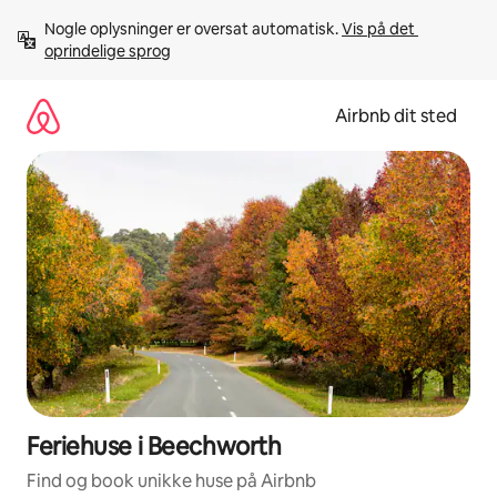
Gå
Nogle oplysninger er oversat automatisk. 
Vis på det 
videre
oprindelige sprog
til
indhold
Airbnb dit sted
Feriehuse i Beechworth
Find og book unikke huse på Airbnb