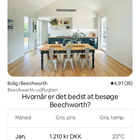
Bolig i Beechworth
4,97 ud af 5 
4,97 (35)
Beechworth-udflugten
Hvornår er det bedst at besøge
Beechworth?
Måned
Gns. pris
Gns. temp.
Jan.
1.210 kr DKK
23°C