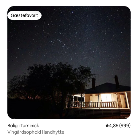
Gæstefavorit
Gæstefavorit
Bolig i Taminick
4,85 ud af 5 i
4,85 (999)
Vingårdsophold i landhytte