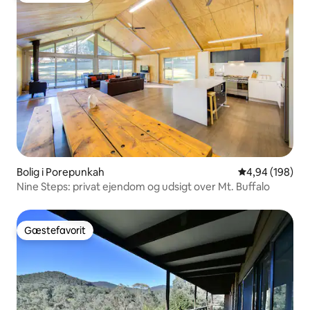
Bolig i Porepunkah
4,94 ud af 5 i
4,94 (198)
Nine Steps: privat ejendom og udsigt over Mt. Buffalo
Gæstefavorit
Gæstefavorit