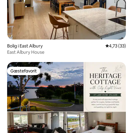
Bolig i East Albury
4,73 ud af 5 
4,73 (33)
East Albury House
Gæstefavorit
Gæstefavorit