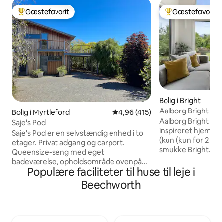
Gæstefavorit
Gæstefavorit
Bedste gæstefavorit
Bedste gæstefavo
Bolig i Bright
Aalborg Bright
Bolig i Myrtleford
4,96 ud af 5 i gennemsnitlig b
4,96 (415)
Aalborg Bright er 
Saje's Pod
inspireret hjem m
Saje's Pod er en selvstændig enhed i to
(kun (kun for 2 vok
etager. Privat adgang og carport.
smukke Bright. Me
Queensize-seng med eget
fra alle værelser, 
badeværelse, opholdsområde ovenpå
bæredygtigt mode
Populære faciliteter til huse til leje i
og et begrænset tekøkken, der åbner ud
standarden for par
til en fælles terrasse med grill, som Pod-
Beechworth
bæredygtig eksklusi
gæster kan bruge. Pod'en har også sin
ligger i en stille 
egen private terrasse. Pod'en og huset
fra Bright's butikk
kan lejes sammen. Sajes hus er
Aalborg Bright's p
selvforsynende. Den har et fuldt