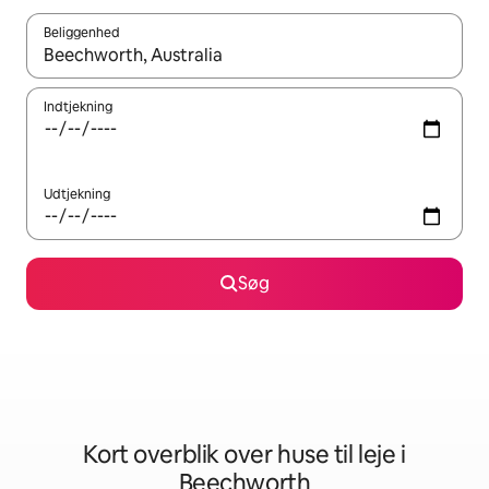
Beliggenhed
Når resultaterne er tilgængelige, skal du navigere med piletaste
Indtjekning
Udtjekning
Søg
Kort overblik over huse til leje i
Beechworth