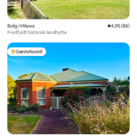
Bolig i Milawa
4,95 ud af 5 
4,95 (86)
Fredfyldt historisk landhytte
Gæstefavorit
Bedste gæstefavorit