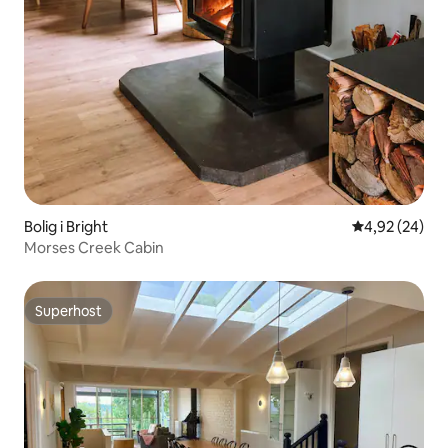
Bolig i Bright
4,92 ud af 5 
4,92 (24)
Morses Creek Cabin
Superhost
Superhost