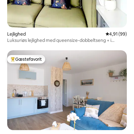
Lejlighed
4,91 ud af 5 
4,91 (99)
Luksuriøs lejlighed med queensize-dobbeltseng + i
nærheden af Nantes 10 min
Gæstefavorit
Bedste gæstefavorit