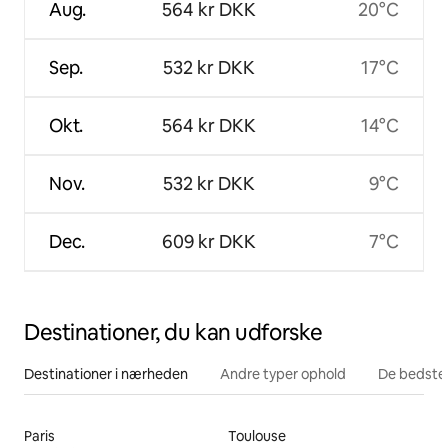
Aug.
564 kr DKK
20°C
Sep.
532 kr DKK
17°C
Okt.
564 kr DKK
14°C
Nov.
532 kr DKK
9°C
Dec.
609 kr DKK
7°C
Destinationer, du kan udforske
Destinationer i nærheden
Andre typer ophold
De bedste
Paris
Toulouse