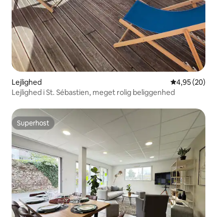
Lejlighed
4,95 ud af 5 
4,95 (20)
Lejlighed i St. Sébastien, meget rolig beliggenhed
Superhost
Superhost