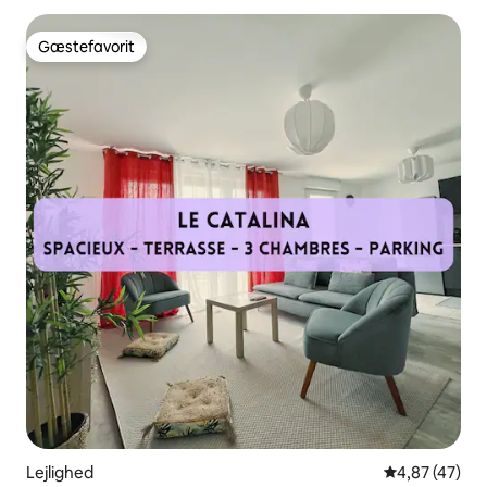
Gæstefavorit
Gæstefavorit
Lejlighed
4,87 ud af 5 
4,87 (47)