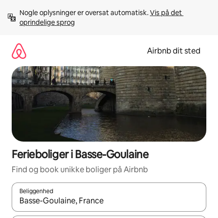
Gå
Nogle oplysninger er oversat automatisk. 
Vis på det 
videre
oprindelige sprog
til
indhold
Airbnb dit sted
Ferieboliger i Basse-Goulaine
Find og book unikke boliger på Airbnb
Beliggenhed
Når resultaterne er tilgængelige, skal du navigere med piletaste