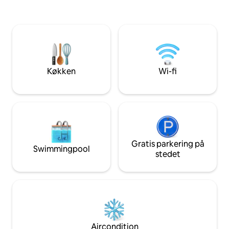
minutter til ringvejen, butikker i byens
atmosfære i denne
centrum 400 m, hurtig adgang til Nantes
designet til at leve
lufthavn eller SNCF-togstationen på 10
hvor hver detalje 
minutter, bus 100 m for adgang til
udtænkt til at væk
Nantes centrum på 15 minutter, Loires
forbedre jeres øj
bredder 5 minutter).
Mulighed: - det røde værelse 🫦 60 euro
– ind-/udtjekning 
Køkken
Wi-fi
Gratis parkering på
Swimmingpool
stedet
Aircondition