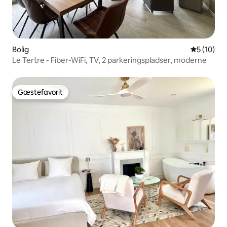
Bolig
5 ud af 5 
5 (10)
Le Tertre - Fiber-WiFi, TV, 2 parkeringspladser, moderne
Gæstefavorit
Gæstefavorit