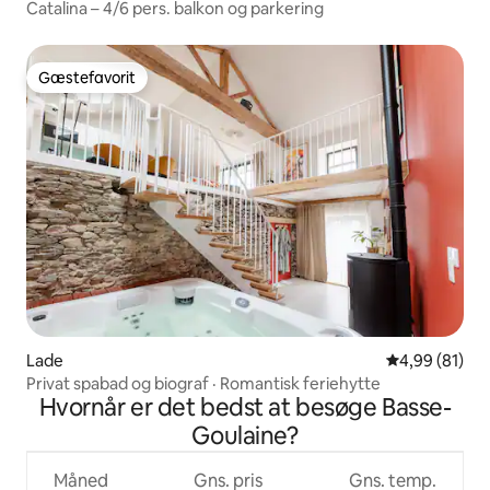
Catalina – 4/6 pers. balkon og parkering
Gæstefavorit
Gæstefavorit
Lade
4,99 ud af 5 
4,99 (81)
Privat spabad og biograf · Romantisk feriehytte
Hvornår er det bedst at besøge Basse-
Goulaine?
Måned
Gns. pris
Gns. temp.