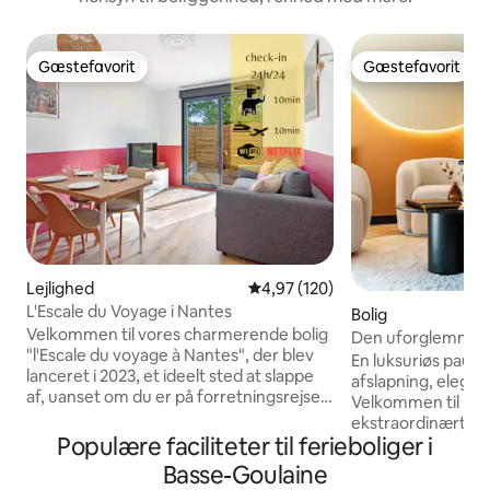
Gæstefavorit
Gæstefavorit
Gæstefavorit
Gæstefavorit
Lejlighed
4,97 ud af 5 i gennemsnitlig be
4,97 (120)
L'Escale du Voyage i Nantes
Bolig
Velkommen til vores charmerende bolig
Den uforglemmeli
"l'Escale du voyage à Nantes", der blev
Room i topklasse
En luksuriøs pause
lanceret i 2023, et ideelt sted at slappe
afslapning, eleganc
af, uanset om du er på forretningsrejse
Velkommen til L'In
eller på weekend med familie eller
ekstraordinært kæ
venner. 2-værelses lejlighed på 35 m2
Populære faciliteter til ferieboliger i
Basse Goulaine i 
med privat terrasse ideelt beliggende i
Fra de første øjebli
Basse-Goulaine
byen Saint-Sébastien-sur-Loire (2
indhyllet af den e