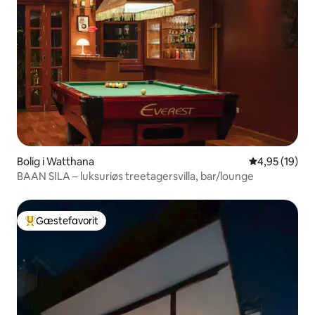
Bolig i Watthana
4,95 ud af 5 
4,95 (19)
BAAN SILA – luksuriøs treetagersvilla, bar/lounge
Gæstefavorit
Bedste gæstefavorit