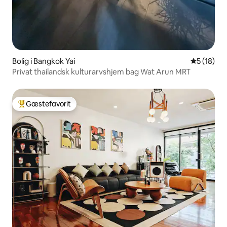
Bolig i Bangkok Yai
5 ud af 5 
5 (18)
Privat thailandsk kulturarvshjem bag Wat Arun MRT
Gæstefavorit
Bedste gæstefavorit