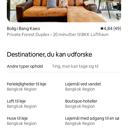
Bolig i Bang Kaeo
4,84 ud af 5 
4,84 (49)
Private Forest Duplex • 20 minutter til BKK Lufthavn
Destinationer, du kan udforske
Andre typer ophold
Ting, man kan tage sig til
Ferielejligheder til leje
Lejemål ved vandet
Bangkok Region
Bangkok Region
Loft til leje
Boutique-hoteller
Bangkok Region
Bangkok Region
Huse til leje
Lejemål med adgang til en sø
Bangkok Region
Bangkok Region