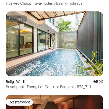
Hus ved Chaophraya-floden / BaanRimphraya
Superhost
Superhost
Bolig i Watthana
5 ud af 5
5 (4)
Privat pool • Thong Lo• Centrale Bangkok• BTS_7-11
Gæstefavorit
Gæstefavorit