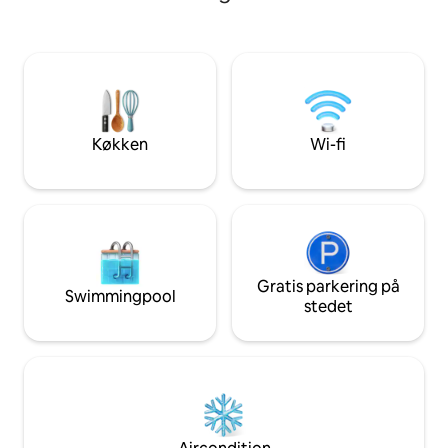
stue med spiseplads, et køkken og et
soveværelser, en s
badeværelse. Der er nemt plads til 3
køkken og to toil
voksne. (Tip: Ved bookinger med 1–2
rumme 5 voksne. (！
gæster stilles der som standard kun
når antallet af gæs
sengen i soveværelset til rådighed. Hvis
1-4 personer, hvis 
du har brug for en ekstra sovesofa,
tilføje en sovesofa
bedes du angive 3 gæster, når du
udfylde antallet a
booker, og kontakte os efter bookingen
bookingtidspunktet
Køkken
Wi-fi
for at give os besked. Vi sørger for, at
efter booking, at vi
vores personale redder sovesofaen,
personalet redder
inden du tjekker ind.) Prisen for
ophold!️) Prisen f
reservationen omfatter brug af hele
omfatter brug af
ejendommen samt prisen for
samt prisen for fi
fitnesscenteret, swimmingpoolen og
swimmingpoolen 
kontorfællesskabet.
kontorfællesskabe
Gratis parkering på
Swimmingpool
stedet