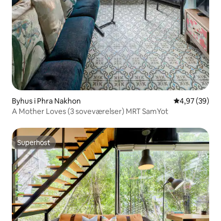
Byhus i Phra Nakhon
4,97 ud af 5 
4,97 (39)
A Mother Loves (3 soveværelser) MRT SamYot
Superhost
Superhost