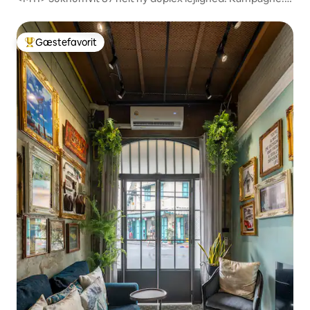
300 meter fra BTS Onnut
Gæstefavorit
Bedste gæstefavorit