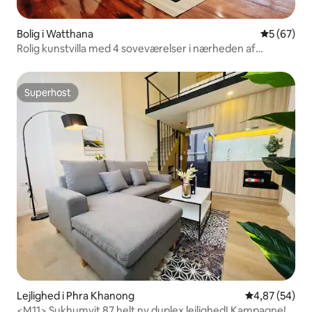
Bolig i Watthana
5 ud af 5 
5 (67)
Rolig kunstvilla med 4 soveværelser i nærheden af
butikker, spisesteder og spa
Superhost
Superhost
Lejlighed i Phra Khanong
4,87 ud af 5 
4,87 (54)
<M11> Sukhumvit 87 helt ny duplex lejlighed! Kampagne!