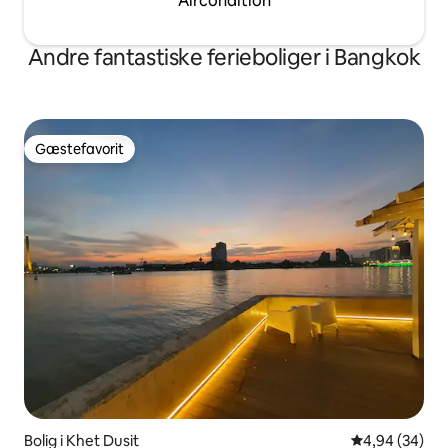
Aircondition
Andre fantastiske ferieboliger i Bangkok
Gæstefavorit
Gæstefavorit
Bolig i Khet Dusit
4,94 ud af 5 
4,94 (34)