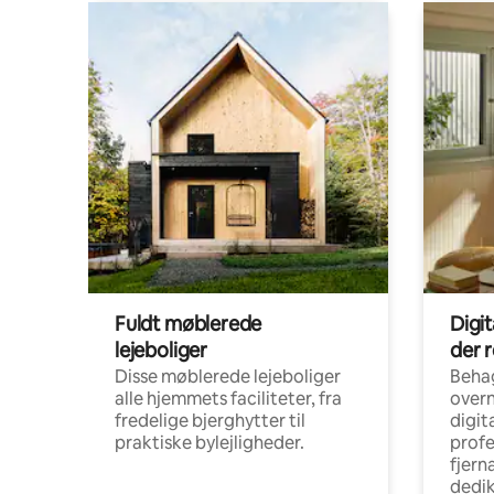
Fuldt møblerede
Digi
lejeboliger
der 
Disse møblerede lejeboliger
Beha
alle hjemmets faciliteter, fra
overn
fredelige bjerghytter til
digit
praktiske bylejligheder.
profe
fjern
dedi