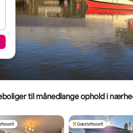
eboliger til månedlange ophold i nærh
favorit
Gæstefavorit
gæstefavorit
Bedste gæstefavorit