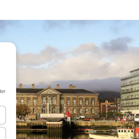
der
 med piletasterne op og ned eller se mere ved at trykke eller stryge.