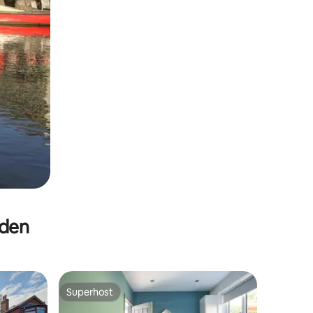
eden
Superhost
Superhost