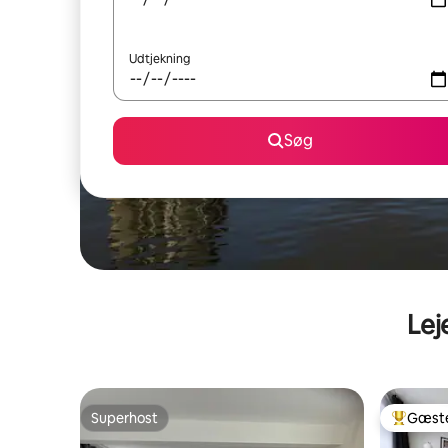
Udtjekning
Søg
Lej
Superhost
Gæste
Superhost
Bedste 