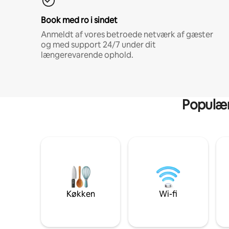
Book med ro i sindet
Anmeldt af vores betroede netværk af gæster
og med support 24/7 under dit
længerevarende ophold.
Populære
Køkken
Wi-fi