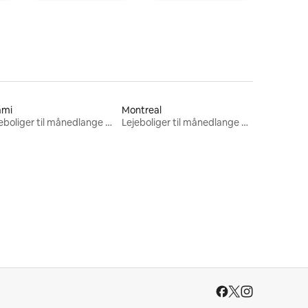
ami
Montreal
Lejeboliger til månedlange ophold
Lejeboliger til månedlange ophold