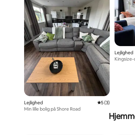
Lejlighed
Kingsize-
Tæt på R
Lejlighed
5 ud af 5 i genne
5 (3)
Min lille bolig på Shore Road
Hjemme