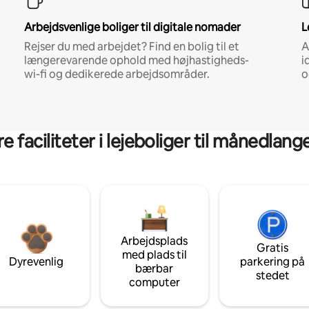
Arbejdsvenlige boliger til digitale nomader
L
Rejser du med arbejdet? Find en bolig til et
A
længerevarende ophold med højhastigheds-
i
wi-fi og dedikerede arbejdsområder.
o
 faciliteter i lejeboliger til månedlan
Arbejdsplads
Gratis
med plads til
Dyrevenlig
parkering på
bærbar
stedet
computer