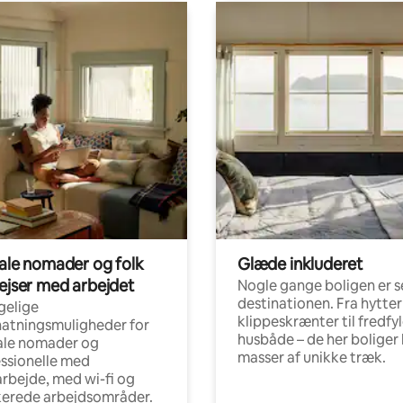
tale nomader og folk
Glæde inkluderet
rejser med arbejdet
Nogle gange boligen er s
destinationen. Fra hytter
gelige
klippeskrænter til fredfy
atningsmuligheder for
husbåde – de her boliger 
ale nomader og
masser af unikke træk.
ssionelle med
arbejde, med wi-fi og
kerede arbejdsområder.