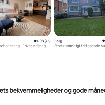
4,98 ud af 5 i gennemsnitlig bedømmelse, 4
4,98 (45)
Bolig
4
dobbeltseng • Privat indgang •
Stort rummeligt fritliggende h
VH og centrum
msnitlig bedømmelse, 3 omtaler
ts bekvemmeligheder og gode måned