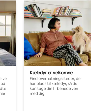
Kæledyr er velkomne
elve
Find overnatningssteder, der
 på
har plads til kæledyr, så du
ldte
kan tage din firbenede ven
har
med dig.