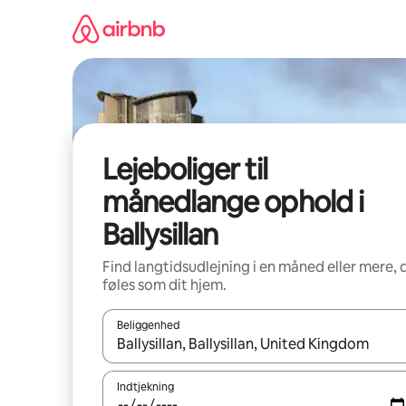
Gå
videre
til
indhold
Lejeboliger til
månedlange ophold i
Ballysillan
Find langtidsudlejning i en måned eller mere, 
føles som dit hjem.
Beliggenhed
Når resultaterne er tilgængelige, skal du navigere
Indtjekning