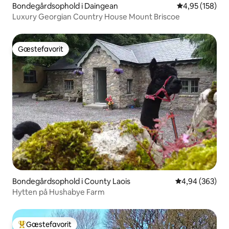
Bondegårdsophold i Daingean
4,95 ud af 5 i
4,95 (158)
Luxury Georgian Country House Mount Briscoe
Gæstefavorit
Gæstefavorit
Bondegårdsophold i County Laois
4,94 ud af 5 i
4,94 (363)
Hytten på Hushabye Farm
Gæstefavorit
Bedste gæstefavorit