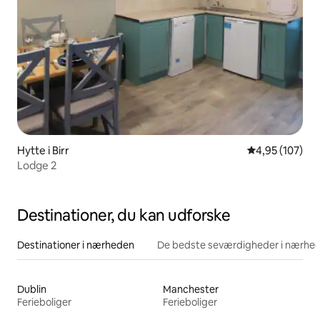
Hytte i Birr
4,95 ud af 5 i
4,95 (107)
Lodge 2
Destinationer, du kan udforske
Destinationer i nærheden
De bedste seværdigheder i nærhe
Dublin
Manchester
Ferieboliger
Ferieboliger