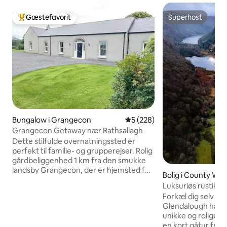
Gæstefavorit
Superhost
Bedste gæstefavorit
Superhost
Bungalow i Grangecon
5 ud af 5 i gennemsnitlig be
5 (228)
Grangecon Getaway nær Rathsallagh
Dette stilfulde overnatningssted er
perfekt til familie- og grupperejser. Rolig
gårdbeliggenhed 1 km fra den smukke
landsby Grangecon, der er hjemsted for
Bolig i County Wic
Moores Pub & Grangecon Kitchen, 10
Luksuriøs rustikt 
minutters kørsel til Rathsallagh, 30
Glendalough
Forkæl dig selv me
minutter til Kildare Village, Whitewater
Glendalough har a
Shopping Centre Newbridge,
unikke og rolige bo
Blessington Lakes, Curragh Racecourse
en kort gåtur fra 