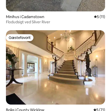
Minihus i Cadamstown
5 ud af 5
5 (11)
Flodudsigt ved Silver River
Gæstefavorit
Gæstefavorit
Bolig i County Wicklow
5 ud af 5 
5 (71)