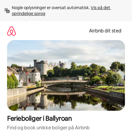
Gå
Nogle oplysninger er oversat automatisk. 
Vis på det 
videre
oprindelige sprog
til
indhold
Airbnb dit sted
Ferieboliger i Ballyroan
Find og book unikke boliger på Airbnb