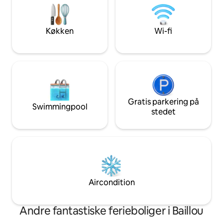
med 1 enkeltseng o
biblioteket. Direkte adgang til floden, så
og veludstyret kø
du kan opleve uforglemmelige øjeblikke.
Parkering er inkluderet.
Køkken
Wi-fi
Gratis parkering på
Swimmingpool
stedet
Aircondition
Andre fantastiske ferieboliger i Baillou