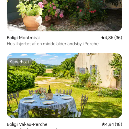
Bolig i Montmirail
4,86 ud af 5 
4,86 (36)
Hus i hjertet af en middelalderlandsby i Perche
Superhost
Superhost
Bolig i Val-au-Perche
4,94 ud af 5 
4,94 (18)