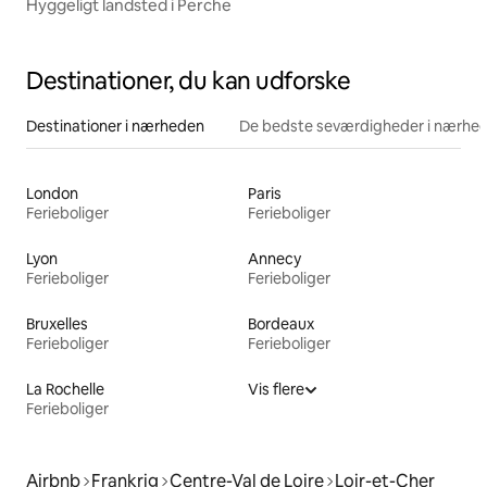
Hyggeligt landsted i Perche
Destinationer, du kan udforske
Destinationer i nærheden
De bedste seværdigheder i nærhe
London
Paris
Ferieboliger
Ferieboliger
Lyon
Annecy
Ferieboliger
Ferieboliger
Bruxelles
Bordeaux
Ferieboliger
Ferieboliger
La Rochelle
Vis flere
Ferieboliger
Airbnb
Frankrig
Centre-Val de Loire
Loir-et-Cher