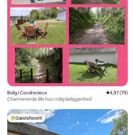
Bolig i Coudrecieux
4,97 ud af 5 
4,97 (79)
Charmerende lille hus i rolig beliggenhed
Gæstefavorit
Bedste gæstefavorit