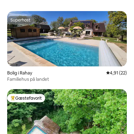
Superhost
Superhost
Bolig i Rahay
4,91 ud af 5 
4,91 (22)
Familiehus på landet
Gæstefavorit
Bedste gæstefavorit