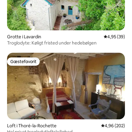
Grotte i Lavardin
4,95 ud af 5 
4,95 (39)
Troglodyte: Køligt fristed under hedebølgen
Gæstefavorit
Gæstefavorit
Loft i Thoré-la-Rochette
4,96 ud af 5 i
4,96 (202)
Hel privat troglodytloftslejlighed