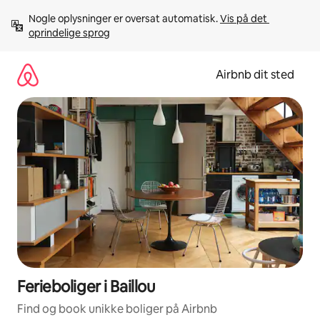
Gå
Nogle oplysninger er oversat automatisk. 
Vis på det 
videre
oprindelige sprog
til
indhold
Airbnb dit sted
Ferieboliger i Baillou
Find og book unikke boliger på Airbnb