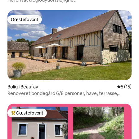
Gæstefavorit
Gæstefavorit
Bolig i Beaufay
5 ud af 5 
5 (15)
Renoveret bondegård 6/8 personer, have, terrasse,
billard
Gæstefavorit
Bedste gæstefavorit