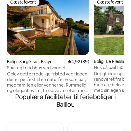
Gæstefavorit
Gæstefavorit
Gæstefavorit
Gæstefavorit
Bolig i Le Plessis-D
Bolig i Sargé-sur-Braye
4,92 ud af 5 i gennemsnitlig b
4,92 (89)
Hus på pæl 150 km
Spa- og fritidshus ved vandet
komfort
Dejligt bindingsvæ
Oplev dette fredelige fristed ved floden,
renoveret fra bunde
der er perfekt til en naturferie som par,
med alle bekvemm
med familien eller vennerne. Rummelig
med sin egen sjæl. 
og elegant hytte, tre soveværelser med
Populære faciliteter til ferieboliger i
synes at føle sig g
balkoner med udsigt over floden, en
solen i den store s
hyggelig stue med pejs, åbent køkken
Baillou
vinteren ved den s
og moderne badeværelse. Nyd
sove værelser på 1.
terrassen, den private anløbsbro,
dobbeltseng og 1 
jacuzzien, hammamen, kajakkerne,
og nedenunder, ef
grillen, bordfodbolden,
stue/spisestue på 5
karaokemaskinen, biografen, spilene og