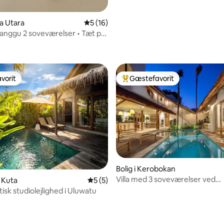
ta Utara
5 ud af 5 i gennemsnitlig bedømmelse, 1
5 (16)
anggu 2 soveværelser • Tæt på
Pool
vorit
Gæstefavorit
vorit
Bedste gæstefavorit
snitlig bedømmelse, 71 omtaler
Bolig i Kerobokan
Villa med 3 soveværelser ved
d Kuta
5 ud af 5 i gennemsnitlig bedømmelse, 
5 (5)
Middelhavet | Gratis morgenm
isk studiolejlighed i Uluwatu
butler