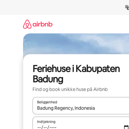
Gå
videre
til
indhold
Feriehuse i Kabupaten
Badung
Find og book unikke huse på Airbnb
Beliggenhed
Når resultaterne er tilgængelige, skal du navigere
Indtjekning