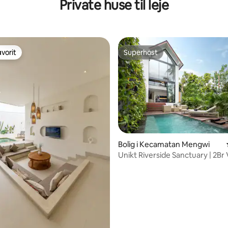
Private huse til leje
vorit
Superhost
vorit
Superhost
snitlig bedømmelse, 25 omtaler
Bolig i Kecamatan Mengwi
Unikt Riverside Sanctuary | 2Br V