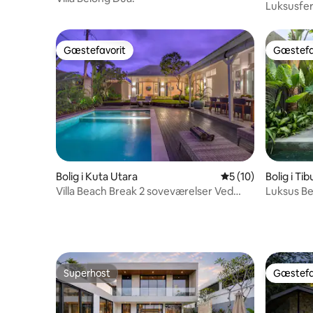
Luksusfer
pool og fr
Gæstefavorit
Gæstefa
Gæstefavorit
Gæstefa
Bolig i Kuta Utara
5 ud af 5 i gennem
5 (10)
Bolig i T
Utara, K
Villa Beach Break 2 soveværelser Ved
Luksus Be
stranden, Canggu
sovevære
Superhost
Gæstefa
Superhost
Gæstefa