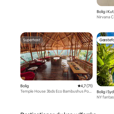
Bolig i Ku
Nirvana C
Berawa • 
Superhost
Gæstefa
Superhost
Gæstefa
Bolig
4,7 ud af 5 i gennem
4,7 (71)
Temple House 3bds Eco Bambushus Pool
Bolig i Sy
River View
NY fantast