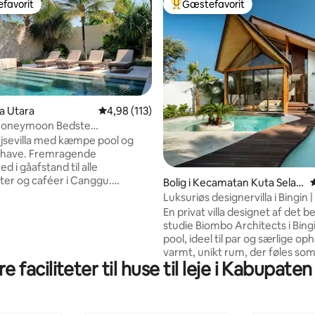
favorit
Gæstefavorit
gæstefavorit
Bedste gæstefavorit
ta Utara
4,98 ud af 5 i gennemsnitlig bedømmelse, 11
4,98 (113)
Honeymoon Bedste
msnitlig bedømmelse, 8 omtaler
hed!
ejsevilla med kæmpe pool og
have. Fremragende
d i gåafstand til alle
ter og caféer i Canggu.
Bolig i Kecamatan Kuta Selat
vat pool og får sol hele dagen
an
Luksuriøs designervilla i Bingin |
l solbadning på terrassen. To
pool
En privat villa designet af det 
ser har kingsize-senge,
studie Biombo Architects i Bin
ion og 55" tv + badeværelser.
pool, ideel til par og særlige oph
mråde med AC fuldt udstyret
varmt, unikt rum, der føles som
pisestue og Bluetooth-
 faciliteter til huse til leje i Kabupat
samtidig med at det giver en a
. Personalet kommer dagligt for
Bali-oplevelse. Den åbne stue går over i
e og til massagebordet – den
din private have og pool, perfekt
måde at slappe af på. Vi er
morgener, dukkerter ved soln
f Balis bedste caféer og