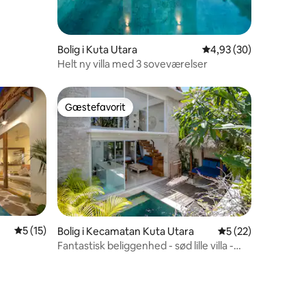
6 omtaler
Bolig i Kuta Utara
4,93 ud af 5 i gennem
4,93 (30)
Helt ny villa med 3 soveværelser
Gæstefavorit
Gæstefavorit
5 ud af 5 i gennemsnitlig bedømmelse, 15 omtaler
5 (15)
Bolig i Kecamatan Kuta Utara
5 ud af 5 i gennem
5 (22)
Fantastisk beliggenhed - sød lille villa -
5 omtaler
ad og
rolig og stille