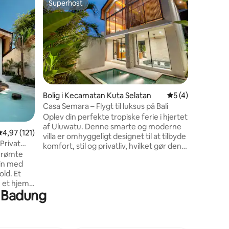
Superhost
Gæst
Superhost
Bedste 
Bryllupsr
Ubud
Denne vil
rismarker
omhyggel
tankerne
fleste vil
gæster, d
samtidig
3 omtaler
højdepunk
Bolig i Kecamatan Kuta Selatan
5 ud af 5 i genne
5 (4)
meter fra
Casa Semara – Flygt til luksus på Bali
via en jæ
Oplev din perfekte tropiske ferie i hjertet
frodigt gr
af Uluwatu. Denne smarte og moderne
at hjælpe
4,97 ud af 5 i gennemsnitlig bedømmelse, 121 omtaler
4,97 (121)
villa er omhyggeligt designet til at tilbyde
hvad du 
 Privat
komfort, stil og privatliv, hvilket gør den
ophold.
berømte
til et ideelt tilflugtssted for par eller
gin med
solorejsende. Villaen er et afslappende
old. Et
fristed væk fra folkemængderne, men
 et hjem,
stadig tæt på nogle af Balis mest ikoniske
en Badung
utentisk
destinationer. Brug dine dage på at
udforske de fantastiske hvide
 til lange
sandstrande i Uluwatu og opleve
edgang og
underholdning i verdensklasse på det