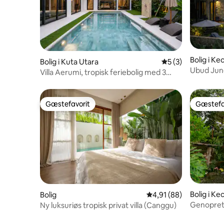
Bolig i K
Bolig i Kuta Utara
5 ud af 5 i genne
5 (3)
Ubud Jungl
Villa Aerumi, tropisk feriebolig med 3
soveværelser i Canggu
Gæstefavorit
Gæstefa
Gæstefavorit
Gæstefa
Bolig i Ke
Bolig
4,91 ud af 5 i gennem
4,91 (88)
Genopret 
Ny luksuriøs tropisk privat villa (Canggu)
privat lof