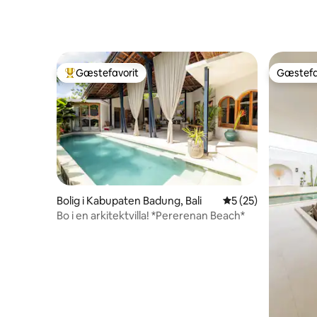
Gæstefavorit
Gæstefa
Bedste gæstefavorit
Gæstefa
Bolig i Kabupaten Badung, Bali
5 ud af 5 i gennem
5 (25)
Bo i en arkitektvilla! *Pererenan Beach*