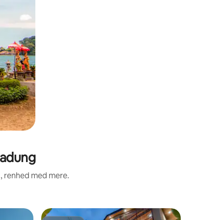
Badung
d, renhed med mere.
Bolig i 