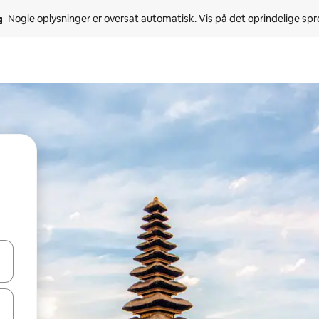
Nogle oplysninger er oversat automatisk. 
Vis på det oprindelige sp
 med piletasterne op og ned eller se mere ved at trykke eller stryge.