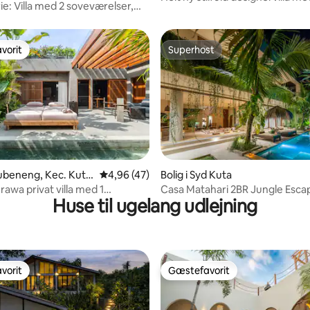
ie: Villa med 2 soveværelser,
soveværelser 18
odig udsigt
vorit
Superhost
vorit
Superhost
snitlig bedømmelse, 10 omtaler
ibubeneng, Kec. Kuta
4,96 ud af 5 i gennemsnitlig bedømmelse, 4
4,96 (47)
Bolig i Syd Kuta
abupaten
rawa privat villa med 1
Casa Matahari 2BR Jungle Esc
Huse til ugelang udlejning
lse
tagterrasse med udsigt til sol
vorit
Gæstefavorit
vorit
Gæstefavorit