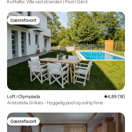
KuMaRo: Villa ved stranden | Pool | Gård
Gæstefavorit
Gæstefavorit
Loft i Olympiada
4,89 ud af 5 
4,89 (18)
Aristotelia Gi Ikies - Hyggelig pool og solrig ferie
Gæstefavorit
Gæstefavorit