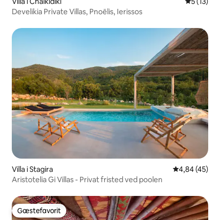
Villa i Chalkidiki
5 ud af 5 
5 (13)
Develikia Private Villas, Pnoēlis, Ierissos
Villa i Stagira
4,84 ud af 5 
4,84 (45)
Aristotelia Gi Villas - Privat fristed ved poolen
Gæstefavorit
Gæstefavorit