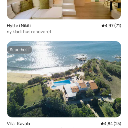
Hytte i Nikiti
4,97 ud af 5 
4,97 (71)
ny kladi-hus renoveret
Superhost
Superhost
Villa i Kavala
4,84 ud af 5 
4,84 (25)