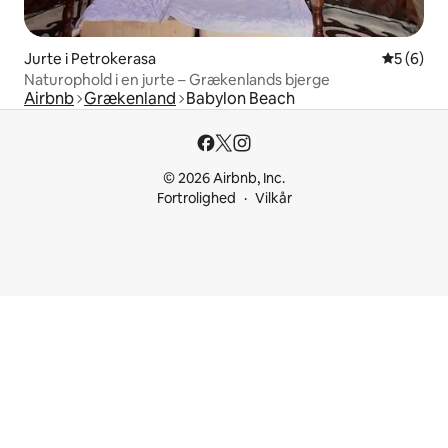
Jurte i Petrokerasa
5 ud af 5
5 (6)
Naturophold i en jurte – Grækenlands bjerge
Airbnb
Grækenland
Babylon Beach
© 2026 Airbnb, Inc.
Fortrolighed
Vilkår