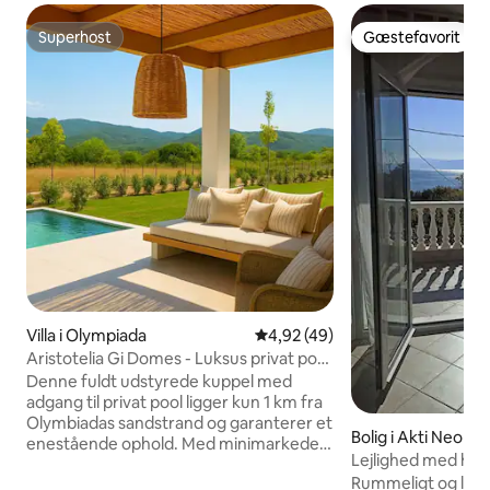
Superhost
Gæstefavorit
Superhost
Gæstefavorit
Villa i Olympiada
4,92 ud af 5 i gennemsnitlig b
4,92 (49)
Aristotelia Gi Domes - Luksus privat pool
retreat
Denne fuldt udstyrede kuppel med
adgang til privat pool ligger kun 1 km fra
Olymbiadas sandstrand og garanterer et
Bolig i Akti Neon K
enestående ophold. Med minimarkeder,
Lejlighed med hav
restauranter, strandbarer, caféer og
Panoramavisning. E
Rummeligt og lyst 
værtshuse inden for 100 meter er der