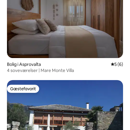
Bolig i Asprovalta
5 ud af 5
5 (6)
4 soveværelser | Mare Monte Villa
Gæstefavorit
Gæstefavorit