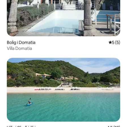
Bolig i Domatia
5 ud af 5
5 (5)
Villa Domatia