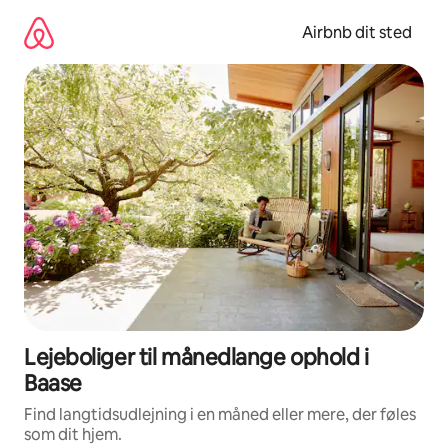
Gå
videre
Airbnb dit sted
til
indhold
Lejeboliger til månedlange ophold i
Baase
Find langtidsudlejning i en måned eller mere, der føles
som dit hjem.