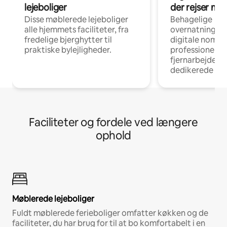
lejeboliger
der rejser me
Disse møblerede lejeboliger
Behagelige
alle hjemmets faciliteter, fra
overnatningsmu
fredelige bjerghytter til
digitale nomad
praktiske bylejligheder.
professionelle
fjernarbejde, m
dedikerede ar
Faciliteter og fordele ved længere
ophold
Møblerede lejeboliger
Fuldt møblerede ferieboliger omfatter køkken og de
faciliteter, du har brug for til at bo komfortabelt i en