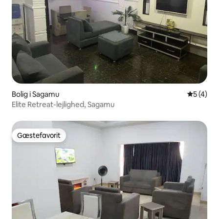
Bolig i Sagamu
5 ud af 5
5 (4)
Elite Retreat-lejlighed, Sagamu
Gæstefavorit
Gæstefavorit