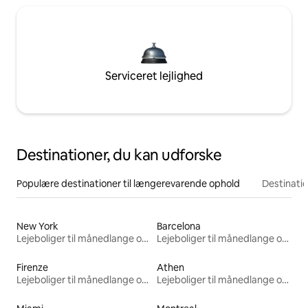
Serviceret lejlighed
Destinationer, du kan udforske
Populære destinationer til længerevarende ophold
Destinati
New York
Barcelona
Lejeboliger til månedlange ophold
Lejeboliger til månedlange ophold
Firenze
Athen
Lejeboliger til månedlange ophold
Lejeboliger til månedlange ophold