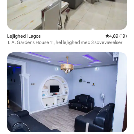
Lejlighed i Lagos
4,89 ud af 5 
4,89 (19)
T. A. Gardens House 11, hel lejlighed med 3 soveværelser