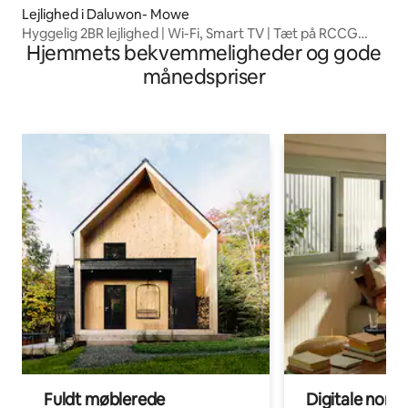
Lejlighed i Daluwon- Mowe
Hyggelig 2BR lejlighed | Wi-Fi, Smart TV | Tæt på RCCG
Hjemmets bekvemmeligheder og gode
Mowe
månedspriser
Fuldt møblerede
Digitale noma