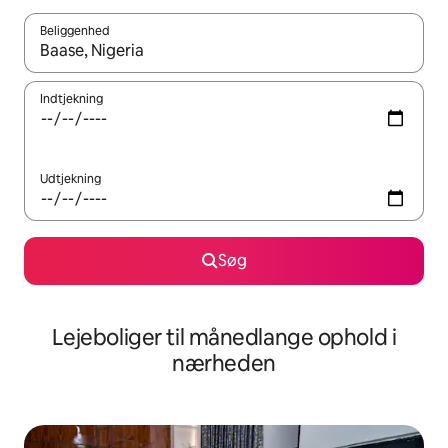
Beliggenhed
Når resultaterne er tilgængelige, skal du navigere med piletaste
Indtjekning
Udtjekning
Søg
Lejeboliger til månedlange ophold i
nærheden