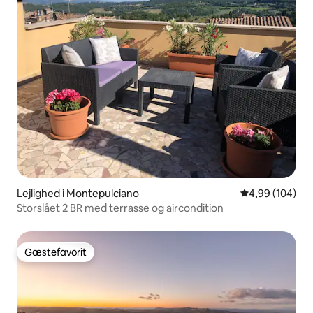
Lejlighed i Montepulciano
4,99 ud af 5 i
4,99 (104)
Storslået 2 BR med terrasse og aircondition
Gæstefavorit
Gæstefavorit