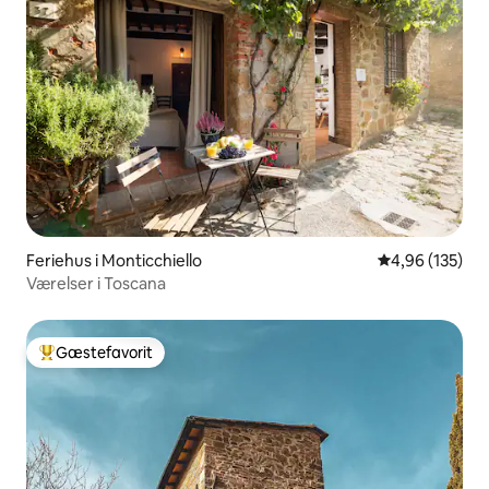
Feriehus i Monticchiello
4,96 ud af 5 i
4,96 (135)
Værelser i Toscana
Gæstefavorit
Bedste gæstefavorit