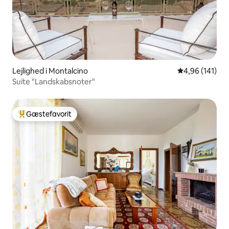
Lejlighed i Montalcino
4,96 ud af 5 i
4,96 (141)
Suite "Landskabsnoter"
Gæstefavorit
Bedste gæstefavorit