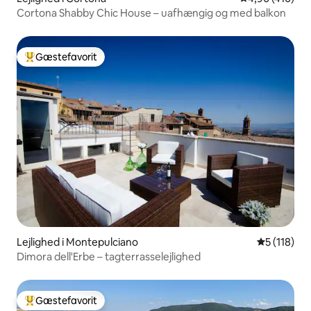
Cortona Shabby Chic House – uafhængig og med balkon
Gæstefavorit
Bedste gæstefavorit
Lejlighed i Montepulciano
5 ud af 5 i
5 (118)
Dimora dell'Erbe – tagterrasselejlighed
Gæstefavorit
Bedste gæstefavorit