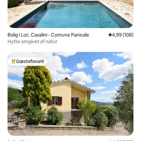
Bolig i Loc. Casalini - Comune Panicale
4,99 ud af 5 i
4,99 (108)
Hytte omgivet af natur
Gæstefavorit
Bedste gæstefavorit