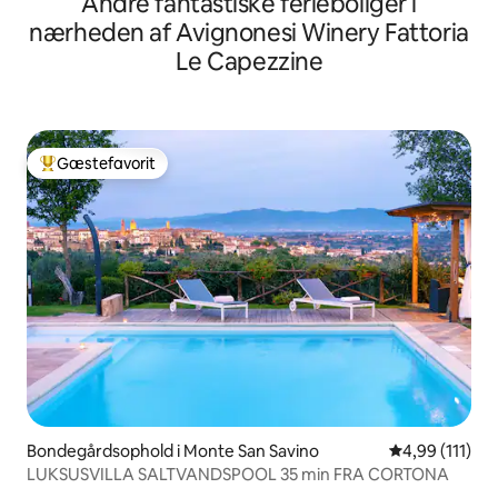
Andre fantastiske ferieboliger i
nærheden af Avignonesi Winery Fattoria
Le Capezzine
Gæstefavorit
Bedste gæstefavorit
Bondegårdsophold i Monte San Savino
4,99 ud af 5 
4,99 (111)
LUKSUSVILLA SALTVANDSPOOL 35 min FRA CORTONA