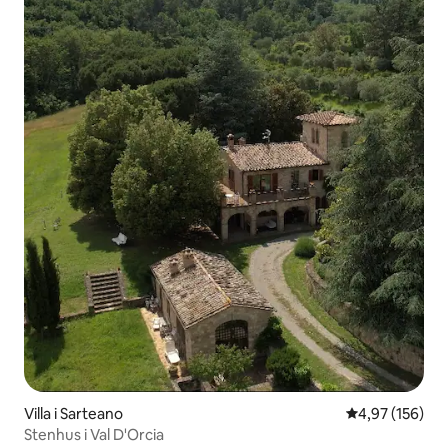
Villa i Sarteano
4,97 ud af 5 i
4,97 (156)
Stenhus i Val D'Orcia