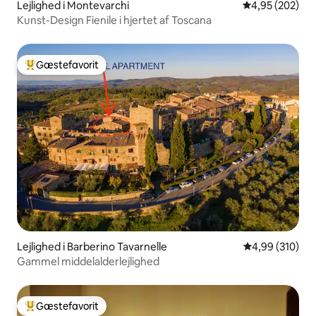
Lejlighed i Montevarchi
4,95 ud af 5 i
4,95 (202)
Kunst-Design Fienile i hjertet af Toscana
Gæstefavorit
Bedste gæstefavorit
Lejlighed i Barberino Tavarnelle
4,99 ud af 5 i
4,99 (310)
Gammel middelalderlejlighed
Gæstefavorit
Bedste gæstefavorit