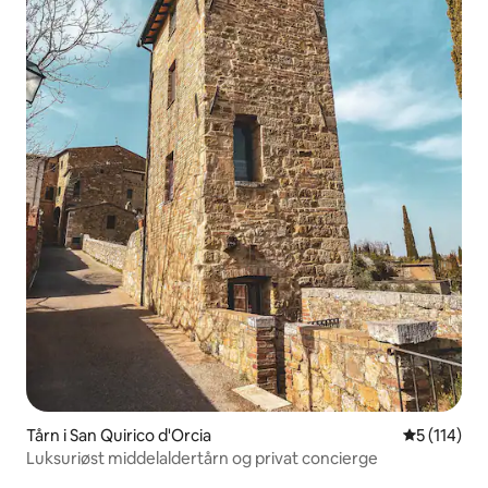
Tårn i San Quirico d'Orcia
5 ud af 5 i
5 (114)
Luksuriøst middelaldertårn og privat concierge