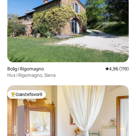
Bolig i Rigomagno
4,96 ud af 5 i
4,96 (119)
Hus i Rigomagno, Siena
Gæstefavorit
Bedste gæstefavorit