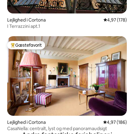
Lejlighed i Cortona
4,97 ud af 5 i
4,97 (178)
I Terrazzini apt.1
Gæstefavorit
Bedste gæstefavorit
Lejlighed i Cortona
4,97 ud af 5 i
4,97 (186)
CasaNella: centralt, lyst og med panoramaudsigt