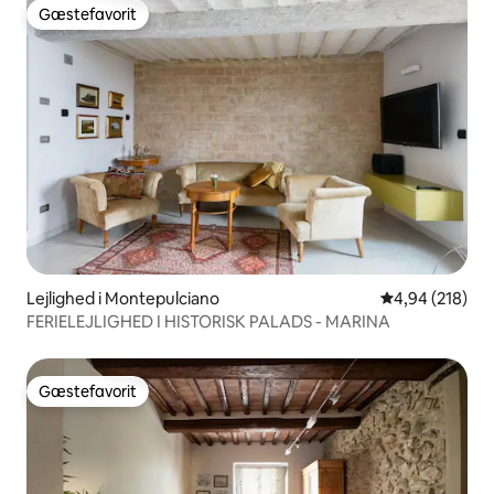
Gæstefavorit
Gæstefavorit
Lejlighed i Montepulciano
4,94 ud af 5 i
4,94 (218)
FERIELEJLIGHED I HISTORISK PALADS - MARINA
Gæstefavorit
Gæstefavorit