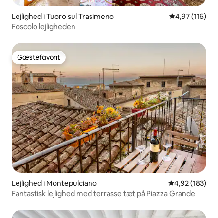
Lejlighed i Tuoro sul Trasimeno
4,97 ud af 5 i
4,97 (116)
Foscolo lejligheden
Gæstefavorit
Gæstefavorit
Lejlighed i Montepulciano
4,92 ud af 5 i
4,92 (183)
Fantastisk lejlighed med terrasse tæt på Piazza Grande