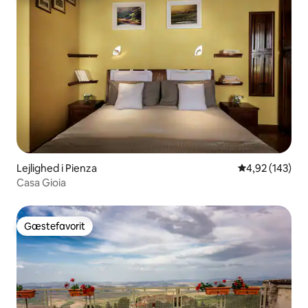
Lejlighed i Pienza
4,92 ud af 5 i
4,92 (143)
Casa Gioia
Gæstefavorit
Gæstefavorit