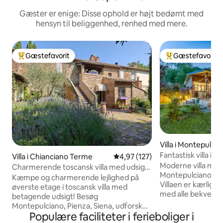
Gæster er enige: Disse ophold er højt bedømt med
hensyn til beliggenhed, renhed med mere.
Gæstefavorit
Gæstefavorit
Bedste gæstefavorit
Bedste gæstefavo
Villa i Montepulcia
Fantastisk villa i 
Villa i Chianciano Terme
4,97 ud af 5 i gennemsnitlig b
4,97 (127)
PARKERING
Moderne villa med
Charmerende toscansk villa med udsigt
Montepulciano, få s
til familie og venner
Kæmpe og charmerende lejlighed på
Villaen er kærligt
øverste etage i toscansk villa med
med alle bekvemm
betagende udsigt! Besøg
behagelig ferie. 
Montepulciano, Pienza, Siena, udforsk
udsigt over det o
Populære faciliteter i ferieboliger i
landet, vinmarker og varme kilder,
landskab fra terrass