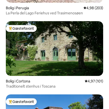
Bolig i Perugia
4,98 ud af 5 i
4,98 (203)
La Perla del Lago Feriehus ved Trasimenosøen
Gæstefavorit
Bedste gæstefavorit
Bolig i Cortona
4,97 ud af 5 i
4,97 (101)
Traditionelt stenhus i Toscana
Gæstefavorit
Bedste gæstefavorit