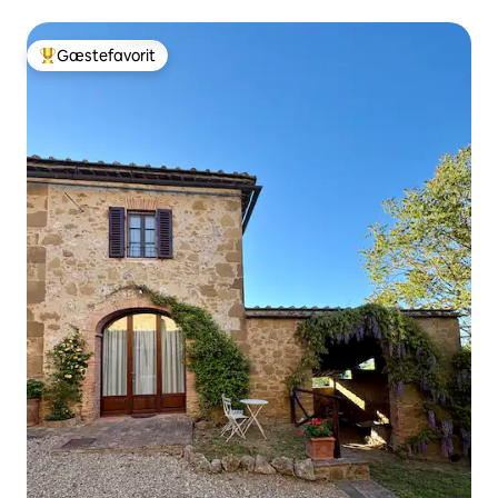
Gæstefavorit
Bedste gæstefavorit