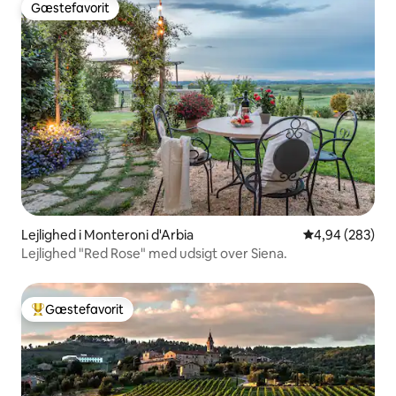
Gæstefavorit
Gæstefavorit
Lejlighed i Monteroni d'Arbia
4,94 ud af 5 i
4,94 (283)
Lejlighed "Red Rose" med udsigt over Siena.
Gæstefavorit
Bedste gæstefavorit