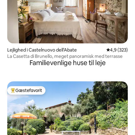
Lejlighed i Castelnuovo dell’Abate
4,9 ud af 5 i
4,9 (323)
La Casetta di Brunello, meget panoramisk med terrasse
Familievenlige huse til leje
Gæstefavorit
Bedste gæstefavorit