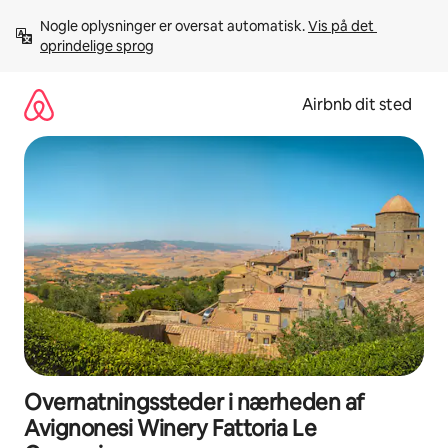
Gå
Nogle oplysninger er oversat automatisk. 
Vis på det 
videre
oprindelige sprog
til
indhold
Airbnb dit sted
Overnatningssteder i nærheden af
Avignonesi Winery Fattoria Le