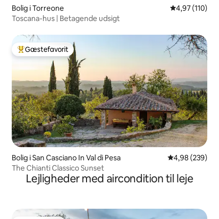
Bolig i Torreone
4,97 ud af 5 i
4,97 (110)
Toscana-hus | Betagende udsigt
Gæstefavorit
Bedste gæstefavorit
Bolig i San Casciano In Val di Pesa
4,98 ud af 5 i
4,98 (239)
The Chianti Classico Sunset
Lejligheder med aircondition til leje