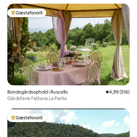
Gæstefavorit
Bedste gæstefavorit
Bondegårdsophold i Ruscello
4,99 ud af 5 i
4,99 (516)
Gårdsferie Fattoria La Parita
Gæstefavorit
Bedste gæstefavorit