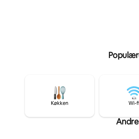
en rummeli
tv, reservegenerator og førsteklasses
Reservekr
faciliteter sikrer et problemfrit ophold.
at sikre 
Ideel til familier, par eller
uden vært
forretningsrejsende, der ønsker en
bekræftel
stilfuld og komfortabel ferie med masser
problemfr
af plads til at slappe af.
lounge og
Kumasi b
Populære
Køkken
Wi-f
Andre