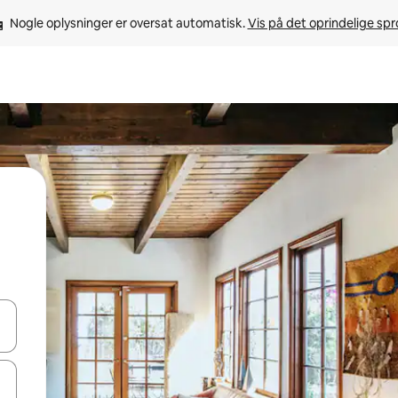
Nogle oplysninger er oversat automatisk. 
Vis på det oprindelige sp
 med piletasterne op og ned eller se mere ved at trykke eller stryge.