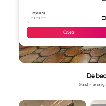
Udtjekning
Søg
De bed
Gæster er enige