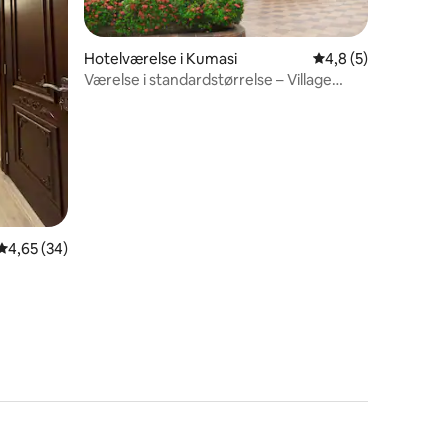
Hotelværelse i Kumasi
4,8 ud af 5 i genne
4,8 (5)
Værelse i standardstørrelse – Village
1 omtaler
Courtyard Hotel
4,65 ud af 5 i gennemsnitlig bedømmelse, 34 omtaler
4,65 (34)