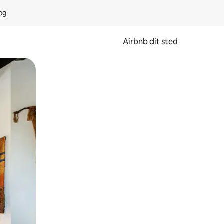
rog
Airbnb dit sted