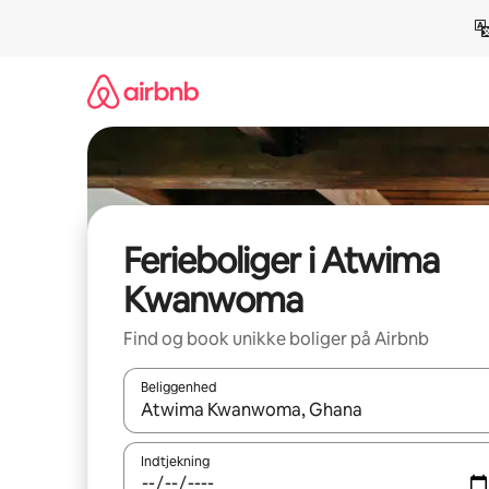
Gå
videre
til
indhold
Ferieboliger i Atwima
Kwanwoma
Find og book unikke boliger på Airbnb
Beliggenhed
Når resultaterne er tilgængelige, skal du navigere
Indtjekning