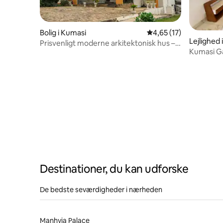
Bolig i Kumasi
4,65 ud af 5 i gennem
4,65 (17)
Lejlighed 
Prisvenligt moderne arkitektonisk hus –
Kumasi G
hele huset
Destinationer, du kan udforske
De bedste seværdigheder i nærheden
Manhyia Palace