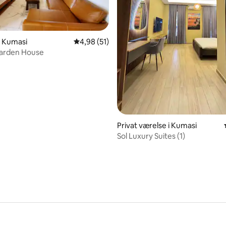
snitlig bedømmelse, 17 omtaler
i Kumasi
4,98 ud af 5 i gennemsnitlig bedømmelse, 5
4,98 (51)
arden House
Privat værelse i Kumasi
Sol Luxury Suites (1)