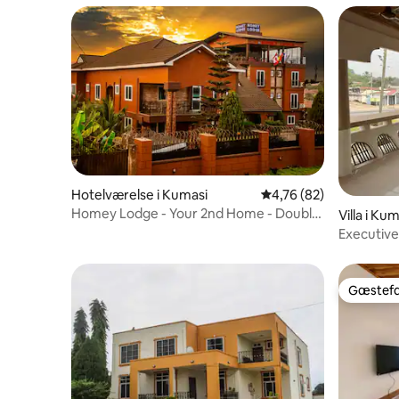
Hotelværelse i Kumasi
4,76 ud af 5 i gennem
4,76 (82)
Homey Lodge - Your 2nd Home - Double
Villa i Ku
Rooms 13-16
Executive
duplexhyt
Gæstefa
Gæstefa