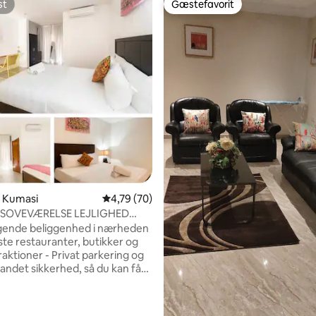
st
Gæstefavorit
st
Gæstefavorit
msnitlig bedømmelse, 4 omtaler
i Kumasi
4,79 ud af 5 i gennemsnitlig bedømmelse, 7
4,79 (70)
 SOVEVÆRELSE LEJLIGHED
5 badeværelse - KRAPA
gende beliggenhed i nærheden
ste restauranter, butikker og
aktioner - Privat parkering og
det sikkerhed, så du kan få
t - Gratis wi-fi og et 55” smart-tv
e eller underholdning –
 køkken og spisestue, der giver