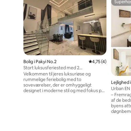
Superho
Superho
Bolig i Pakyi No.2
4,75 ud af 5 i genne
4,75 (4)
Stort luksusferiested med 2
soveværelser og moderne komfort
Velkommen til jeres luksuriøse og
rummelige feriebolig med to
Lejlighed 
soveværelser, der er omhyggeligt
Urban EN
designet i moderne stil og med fokus på
KÆMPE 1,
– Fremra
komfort. Nyd et lyst, åbent
af de bed
opholdsområde, elegant indretning og et
byens attr
fuldt udstyret køkken, der er perfekt til
døgnbeman
afslapning eller underholdning. Begge
ro i sinde
soveværelser tilbyder hyggelig komfort,
til arbejd
så du kan få afslappende nætter.
hyggeligt
Starlink-wi-fi med høj hastighed, smart-