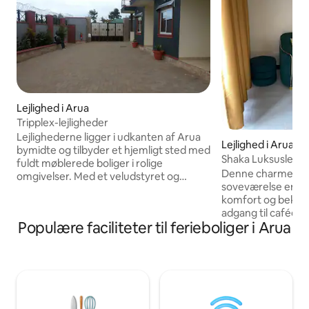
Lejlighed i Arua
Tripplex-lejligheder
Lejlighederne ligger i udkanten af Arua
Lejlighed i Arua
bymidte og tilbyder et hjemligt sted med
Shaka Luksuslejli
fuldt møblerede boliger i rolige
Denne charmerend
omgivelser. Med et veludstyret og
soveværelse er en
velassorteret køkken kan vores gæster
komfort og bekv
lave selvbetjening eller bestille måltider
adgang til caféer,
fra vores restaurant på stedet, der
Populære faciliteter til ferieboliger i Arua
natteliv. Den lyse 
serverer morgenmad, frokost og
moderne finish, hø
aftensmad. Al-carte-bestillinger
et fuldt udstyret 
accepteres også. Beliggenheden er
ubesværet. Ideel t
sikker for gæster, der ønsker at gå ud og
par, der søger en l
udforske nattelivet i dette West Nile-
gulv-til-loft-vind
distrikt. Gæsterne kan også nyde en kold
udsigt over skylin
drink fra vores bar.