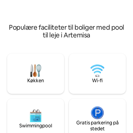
3000 m2, store so
rummelige stuer, 
swimmingpool, ha
træer.
Populære faciliteter til boliger med pool
til leje i Artemisa
Køkken
Wi-fi
Gratis parkering på
Swimmingpool
stedet