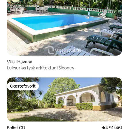
Villa i Havana
Luksuriøs tysk arkitektur i Siboney
Gæstefavorit
Gæstefavorit
Bolig i CU
4,91 ud af 5 
4,91 (46)