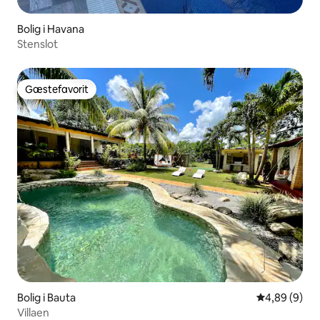
Bolig i Havana
Stenslot
Gæstefavorit
Gæstefavorit
Bolig i Bauta
4,89 ud af 5
4,89 (9)
Villaen