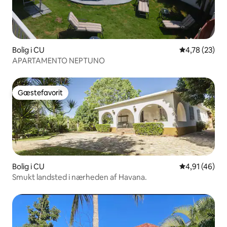
Bolig i CU
4,78 ud af 5 
4,78 (23)
APARTAMENTO NEPTUNO
Gæstefavorit
Gæstefavorit
Bolig i CU
4,91 ud af 5 
4,91 (46)
Smukt landsted i nærheden af Havana.