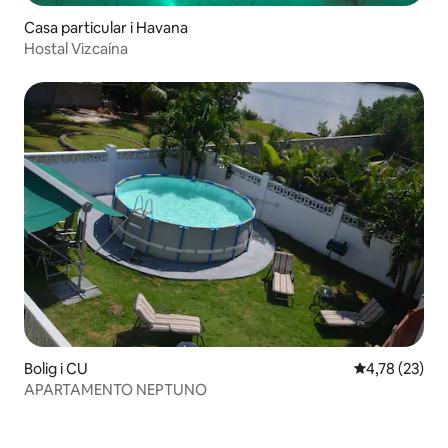
Casa particular i Havana
Hostal Vizcaína
Bolig i CU
4,78 ud af 5 
4,78 (23)
APARTAMENTO NEPTUNO