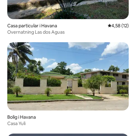
Casa particular i Havana
4,58 ud af 5 
4,58 (12)
Overnatning Las dos Aguas
Bolig i Havana
Casa Yuli