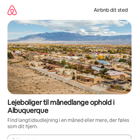
Gå
videre
Airbnb dit sted
til
indhold
Lejeboliger til månedlange ophold i
Albuquerque
Find langtidsudlejning i en måned eller mere, der føles
som dit hjem.