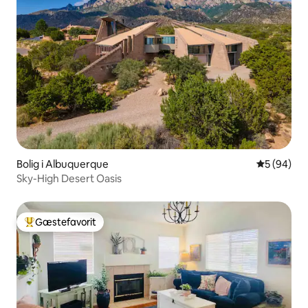
Bolig i Albuquerque
5 ud af 5 
5 (94)
Sky-High Desert Oasis
Gæstefavorit
Bedste gæstefavorit