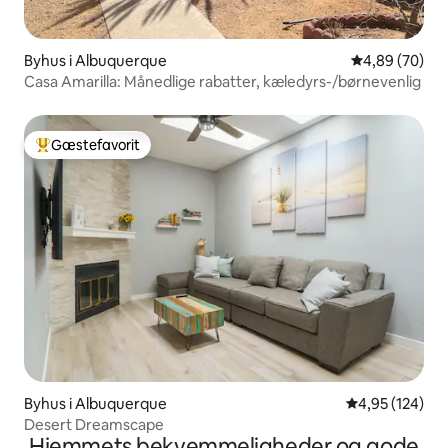
Byhus i Albuquerque
4,89 ud af 5 
4,89 (70)
Casa Amarilla: Månedlige rabatter, kæledyrs-/børnevenlig
Gæstefavorit
Bedste gæstefavorit
Byhus i Albuquerque
4,95 ud af 5 i
4,95 (124)
Desert Dreamscape
Hjemmets bekvemmeligheder og gode