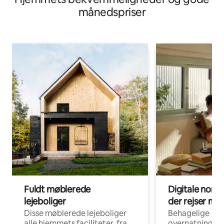
månedspriser
Fuldt møblerede
Digitale noma
lejeboliger
der rejser me
Disse møblerede lejeboliger
Behagelige
alle hjemmets faciliteter, fra
overnatningsmu