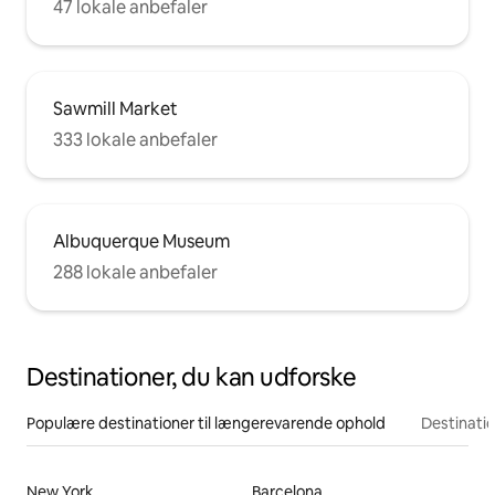
47 lokale anbefaler
Sawmill Market
333 lokale anbefaler
Albuquerque Museum
288 lokale anbefaler
Destinationer, du kan udforske
Populære destinationer til længerevarende ophold
Destinati
New York
Barcelona