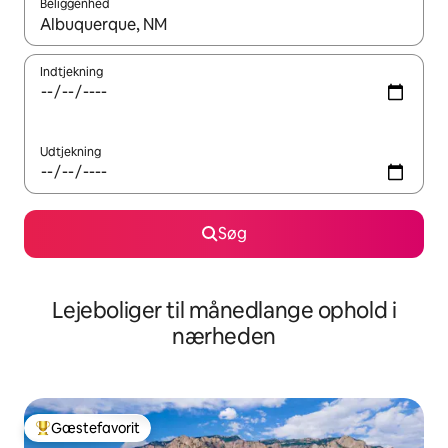
Beliggenhed
Når resultaterne er tilgængelige, skal du navigere med piletaste
Indtjekning
Udtjekning
Søg
Lejeboliger til månedlange ophold i
nærheden
Gæstefavorit
Bedste gæstefavorit