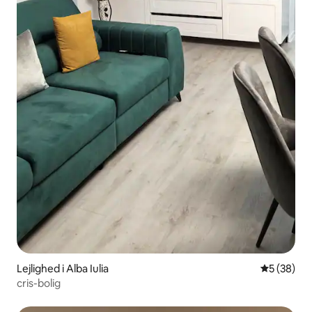
Lejlighed i Alba Iulia
5 ud af 5 
5 (38)
cris-bolig