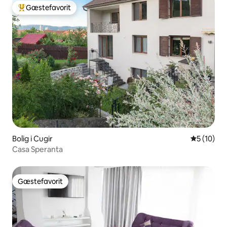
Gæstefavorit
Bedste gæstefavorit
Bolig i Cugir
5 ud af 5 
5 (10)
Casa Speranta
Gæstefavorit
Gæstefavorit