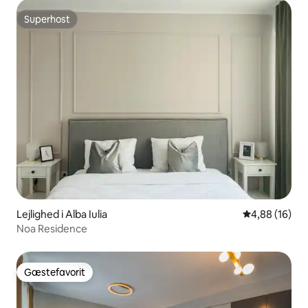
Superhost
Superhost
Lejlighed i Alba Iulia
4,88 ud af 5 
4,88 (16)
Noa Residence
Gæstefavorit
Gæstefavorit