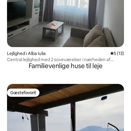
Lejlighed i Alba Iulia
5 ud af 5 
5 (13)
Central lejlighed med 2 soveværelser i nærheden af
Familievenlige huse til leje
Citadel & Park
Gæstefavorit
Gæstefavorit