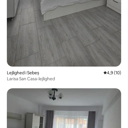
Lejlighed i Sebeș
4,9 ud af 5 
4,9 (10)
Larisa San Casa-lejlighed