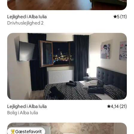
Lejlighed i Alba Iulia
5 ud af 5
5 (11)
Drivhuslejlighed 2
Lejlighed i Alba Iulia
4,14 ud af 5
4,14 (21)
Bolig i Alba Iulia
Gæstefavorit