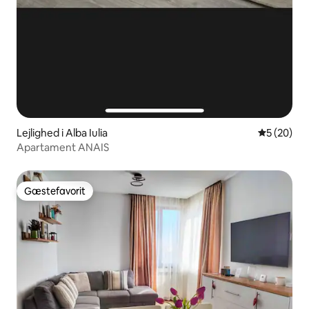
Lejlighed i Alba Iulia
5 ud af 5 
5 (20)
Apartament ANAIS
Gæstefavorit
Gæstefavorit