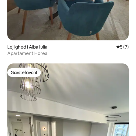
Lejlighed i Alba Iulia
5 ud af 5
5 (7)
Apartament Horea
Gæstefavorit
Gæstefavorit