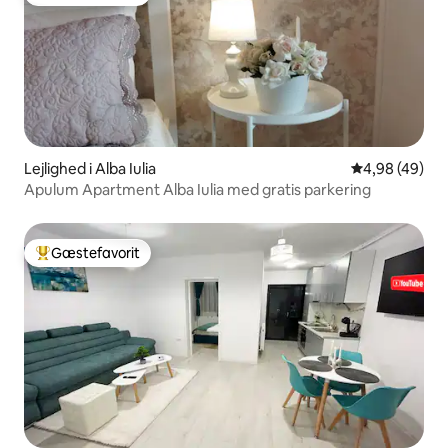
Bedste gæstefavorit
Lejlighed i Alba Iulia
4,98 ud af 5 
4,98 (49)
Apulum Apartment Alba Iulia med gratis parkering
Gæstefavorit
Bedste gæstefavorit