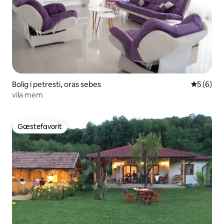
Bolig i petresti, oras sebes
5 ud af 5
5 (6)
vila mem
Gæstefavorit
Gæstefavorit