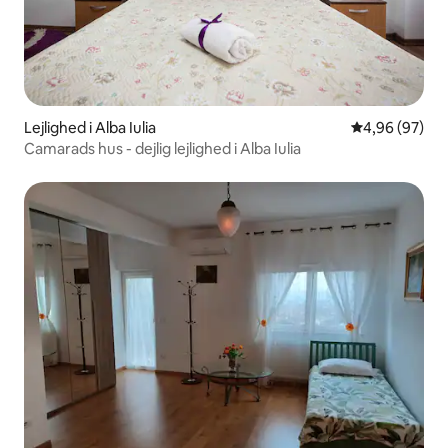
Lejlighed i Alba Iulia
4,96 ud af 5 
4,96 (97)
Camarads hus - dejlig lejlighed i Alba Iulia