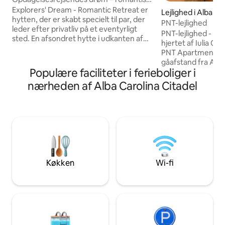
ferie i Apuseni
Explorers' Dream - Romantic Retreat er
Lejlighed i Alba Iuli
hytten, der er skabt specielt til par, der
PNT-lejlighed
leder efter privatliv på et eventyrligt
PNT-lejlighed - el
sted. En afsondret hytte i udkanten af
hjertet af Iulia Oplev raffinementet på
skoven, på flodbredden, hvor du kan
PNT Apartment, der
flygte når som helst for at slappe af og
gåafstand fra Alba
komme tæt på den beroligende og
Populære faciliteter i ferieboliger i
moderne og hygge
forfriskende rytme i naturen! Retro-
soveværelset, det
nærheden af Alba Carolina Citadel
badekarret med udsigt til skoven eller
og det funktionell
floden har en magisk effekt, især hvis du
uforglemmelig ople
fuldender oplevelsen med en god vin,
privat parkering o
med din yndlingsmusik og varmer
attraktioner gør de
atmosfæren lidt op, med eller uden
ideelle sted at ud
hjælp fra pejsen!
Book nu for et oph
og afslapning!
Køkken
Wi-fi