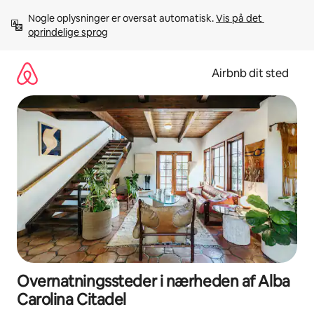
Gå
Nogle oplysninger er oversat automatisk. 
Vis på det 
videre
oprindelige sprog
til
indhold
Airbnb dit sted
Overnatningssteder i nærheden af Alba
Carolina Citadel