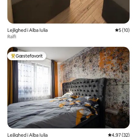
Lejlighed i Alba Iulia
5 ud af 5 
5 (10)
Ralfi
Gæstefavorit
Bedste gæstefavorit
Lejlighed i Alba Iulia
4,97 ud af 5 
4,97 (32)