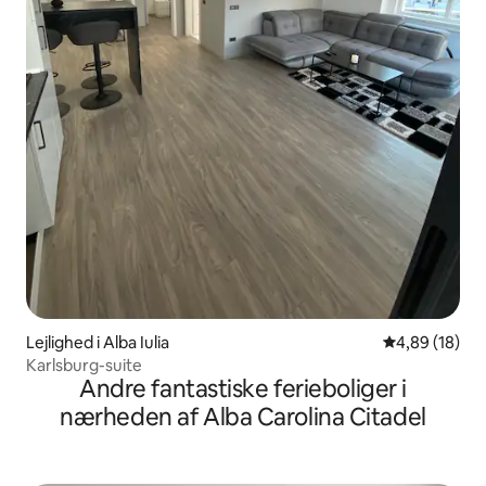
Lejlighed i Alba Iulia
4,89 ud af 5 
4,89 (18)
Karlsburg-suite
Andre fantastiske ferieboliger i
nærheden af Alba Carolina Citadel