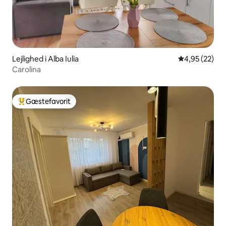
Lejlighed i Alba Iulia
4,95 ud af 5 
4,95 (22)
Carolina
Gæstefavorit
Bedste gæstefavorit