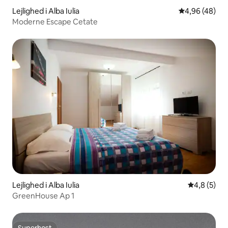
Lejlighed i Alba Iulia
4,96 ud af 5 
4,96 (48)
Moderne Escape Cetate
Lejlighed i Alba Iulia
4,8 ud af 5
4,8 (5)
GreenHouse Ap 1