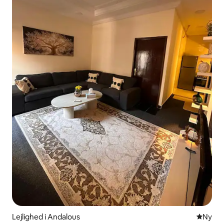
Lejlighed i Andalous
Nyt ove
Ny