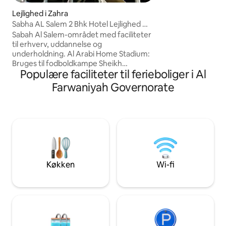
Infinity-spil og e
med en topmodern
Lejlighed i Zahra
verdens største l
Sabha AL Salem 2 Bhk Hotel Lejlighed @
Kuwait
Sabah Al Salem-området med faciliteter
til erhverv, uddannelse og
underholdning. Al Arabi Home Stadium:
Bruges til fodboldkampe Sheikh
Populære faciliteter til ferieboliger i Al
Abdullah Al Salem –
kulturcenterkompleks med museer og
Farwaniyah Governorate
uddannelsesmæssige udstillinger, der
præsenterer Kuwaits kulturarv og kunst.
Cozmo Entertainments til bowlingbaner
og arkadespil Trampo Extreme og Go
Flip med aktiviteter til trampolinpark, VR
og labyrinter. Tareq Rajab-museet –
kunst og historie Kulturelle attraktioner
Mishrefs Oasis – et sted for afslapning
Køkken
Wi-fi
og natur