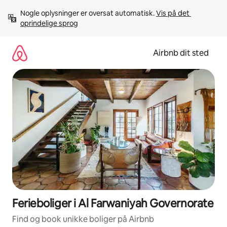
Gå
Nogle oplysninger er oversat automatisk. 
Vis på det 
videre
oprindelige sprog
til
indhold
Airbnb dit sted
Ferieboliger i Al Farwaniyah Governorate
Find og book unikke boliger på Airbnb