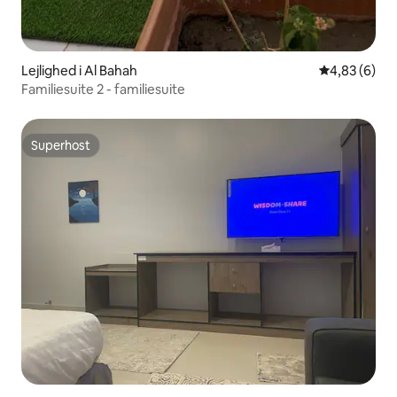
Lejlighed i Al Bahah
4,83 ud af 5
4,83 (6)
Familiesuite 2 - familiesuite
Superhost
Superhost