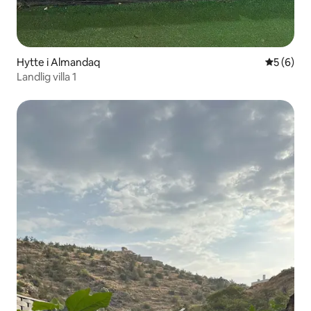
Hytte i Almandaq
5 ud af 5
5 (6)
Landlig villa 1