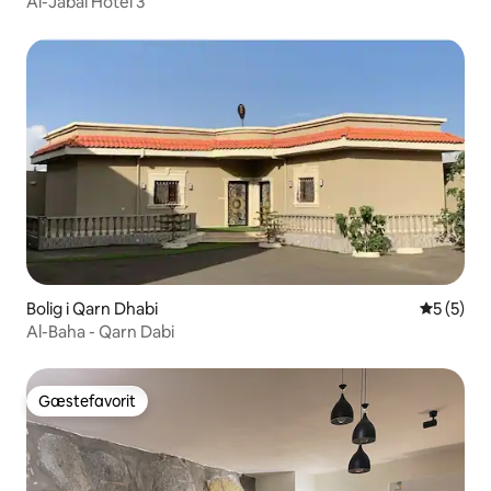
Al-Jabal Hotel 3
Bolig i Qarn Dhabi
5 ud af 5
5 (5)
Al-Baha - Qarn Dabi
Gæstefavorit
Gæstefavorit