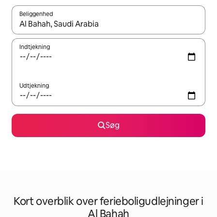
Beliggenhed
Når resultaterne er tilgængelige, skal du navigere med piletaste
Indtjekning
Udtjekning
Søg
Kort overblik over ferieboligudlejninger i
Al Bahah