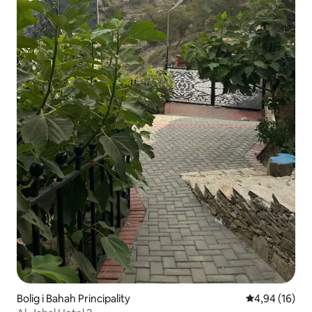
Bolig i Bahah Principality
4,94 ud af 5 
4,94 (16)