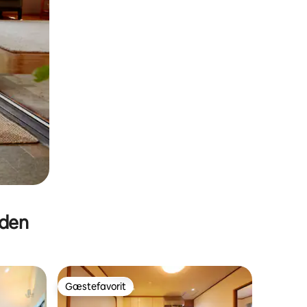
eden
Gæstefavorit
Gæstefavorit