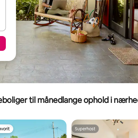
eboliger til månedlange ophold i nærh
vorit
Superhost
vorit
Superhost