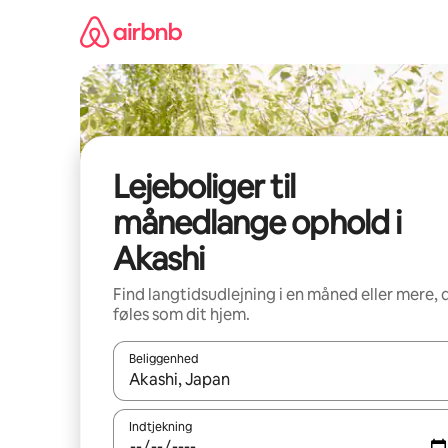
Gå
videre
til
indhold
Lejeboliger til
månedlange ophold i
Akashi
Find langtidsudlejning i en måned eller mere, 
føles som dit hjem.
Beliggenhed
Når resultaterne er tilgængelige, skal du navigere
Indtjekning