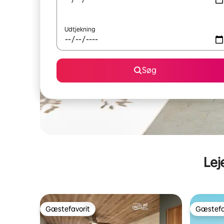
Udtjekning
Søg
Lej
Gæstefavorit
Gæstefa
Gæstefavorit
Gæstefa