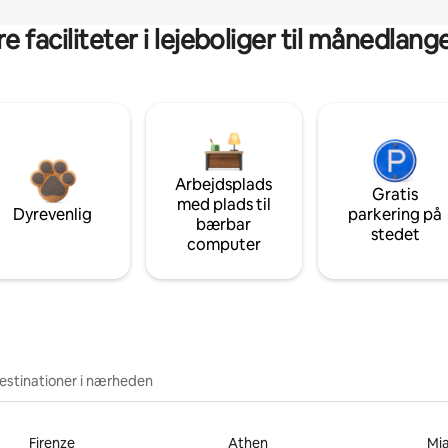
 faciliteter i lejeboliger til månedlan
Arbejdsplads
Gratis
med plads til
Dyrevenlig
parkering på
bærbar
stedet
computer
estinationer i nærheden
Firenze
Athen
Mi