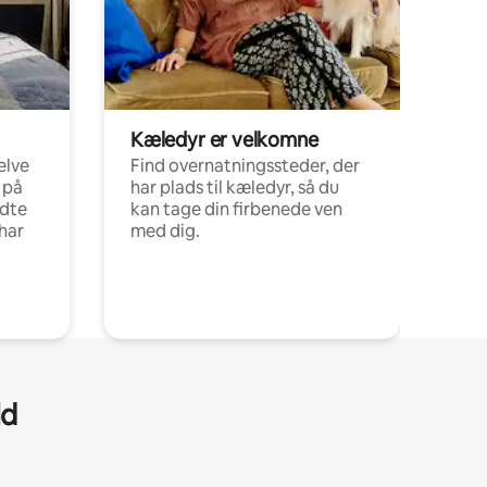
Kæledyr er velkomne
elve
Find overnatningssteder, der
 på
har plads til kæledyr, så du
ldte
kan tage din firbenede ven
har
med dig.
ld