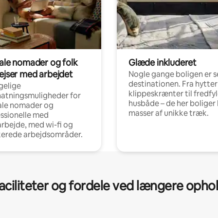
tale nomader og folk
Glæde inkluderet
rejser med arbejdet
Nogle gange boligen er s
destinationen. Fra hytter
gelige
klippeskrænter til fredfy
atningsmuligheder for
husbåde – de her boliger 
ale nomader og
masser af unikke træk.
ssionelle med
arbejde, med wi-fi og
kerede arbejdsområder.
aciliteter og fordele ved længere opho