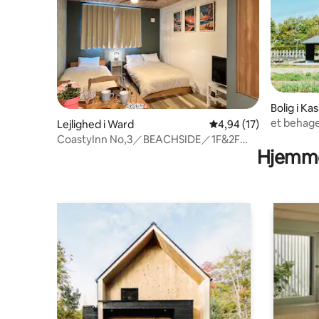
Bolig i Kas
et behage
Lejlighed i Ward
4,94 ud af 5 i gennem
4,94 (17)
afslapnin
CoastyInn No,3／BEACHSIDE／1F&2F
Hjemme
Brug／1 uge 20%off／4 minutters gang
fra Sumo Station