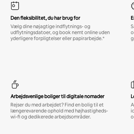
Den fleksibilitet, du har brug for
E
Vælg dine nøjagtige indflytnings- og
S
udflytningsdatoer, og book nemt online uden
o
yderligere forpligtelser eller papirarbejde.*
g
Arbejdsvenlige boliger til digitale nomader
L
Rejser du med arbejdet? Find en bolig til et
A
længerevarende ophold med højhastigheds-
i
wi-fi og dedikerede arbejdsområder.
o