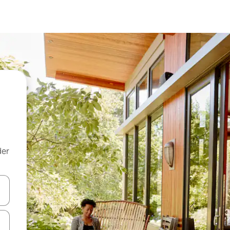
der
 med piletasterne op og ned eller se mere ved at trykke eller stryge.