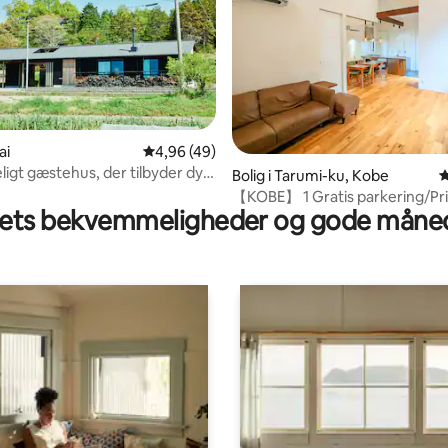
ai
4,96 ud af 5 i gennemsnitlig bedømmelse, 4
4,96 (49)
ligt gæstehus, der tilbyder dyb
snitlig bedømmelse, 17 omtaler
Bolig i Tarumi-ku, Kobe
4
g
【KOBE】 1 Gratis parkering/Pri
ts bekvemmeligheder og gode måned
hus/Gratis Wi-Fi/Strand