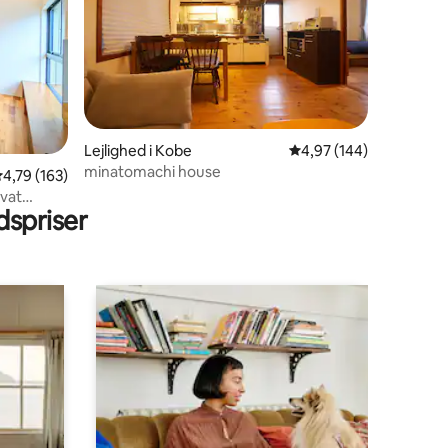
Lejlighed i Kobe
4,97 ud af 5 i gennems
4,97 (144)
9 omtaler
minatomachi house
,79 ud af 5 i gennemsnitlig bedømmelse, 163 omtaler
4,79 (163)
vat
spriser