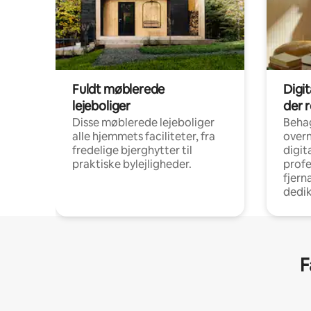
Fuldt møblerede
Digi
lejeboliger
der 
Disse møblerede lejeboliger
Beha
alle hjemmets faciliteter, fra
overn
fredelige bjerghytter til
digit
praktiske bylejligheder.
profe
fjern
dedi
F