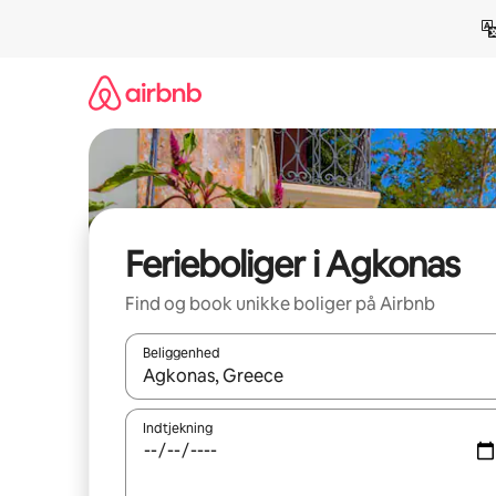
Gå
videre
til
indhold
Ferieboliger i Agkonas
Find og book unikke boliger på Airbnb
Beliggenhed
Når resultaterne er tilgængelige, skal du navigere
Indtjekning