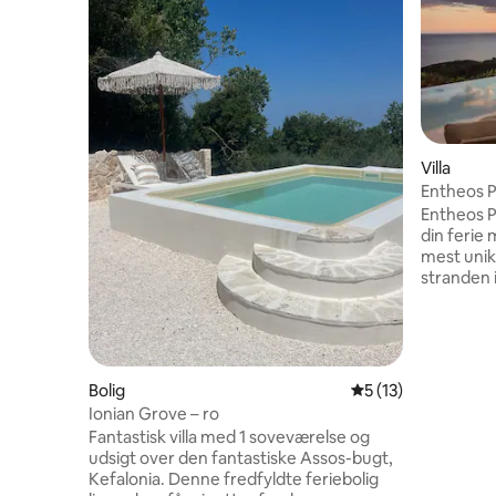
Villa
Entheos Pr
Grækenl
Entheos Pr
din ferie med
mest unik
stranden 
Fiskardo,
imponerend
uforglemm
nogle dage
omgivelser
Bolig
5 ud af 5 i gennem
5 (13)
dig. Denne villa har et traditionelt design
Ionian Grove – ro
med moder
Fantastisk villa med 1 soveværelse og
man kan ø
udsigt over den fantastiske Assos-bugt,
infinityp
Kefalonia. Denne fredfyldte feriebolig