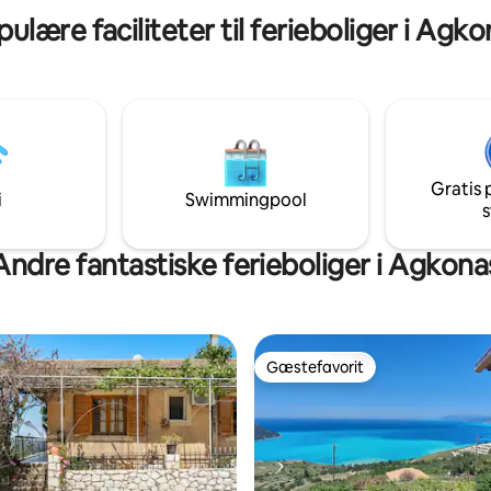
ulære faciliteter til ferieboliger i Agk
Gratis 
i
Swimmingpool
s
Andre fantastiske ferieboliger i Agkona
Gæstefavorit
Gæstefavorit