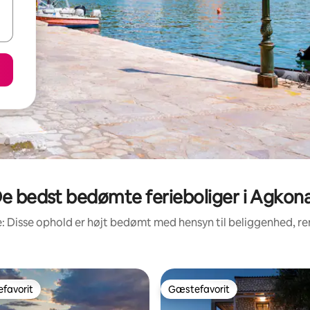
e bedst bedømte ferieboliger i Agkon
: Disse ophold er højt bedømt med hensyn til beliggenhed, 
favorit
Gæstefavorit
gæstefavorit
Gæstefavorit