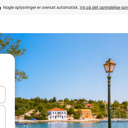
Nogle oplysninger er oversat automatisk. 
Vis på det oprindelige sp
 med piletasterne op og ned eller se mere ved at trykke eller stryge.