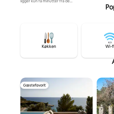
ligger kun få minutter fra de
Pop
charmerende landsbyer Assos og
Fiskardo og et stenkast fra den smukke
Myrtos-strand. Den har en privat pool,
elegant indretning og betagende
havudsigt. Perfekt til par, der søger ro og
luksus i unikke Ioniske omgivelser. Nyd
solnedgangen fra din terrasse, og se på
stjernerne om aftenen. Dyp dig i poolen,
eller udforsk de nærliggende strande og
Køkken
Wi-f
tavernaer – paradiset venter.
Gæstefavorit
Gæstefavorit