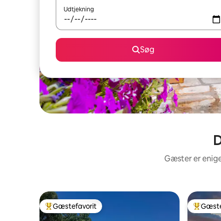
Udtjekning
Søg
D
Gæster er enige
Gæstefavorit
Gæste
Bedste gæstefavorit
Bedste 