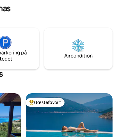
onas
parkering på
Aircondition
tedet
s
Gæstefavorit
Bedste gæstefavorit