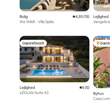
Bolig
4,93 ud af 5 i gennem
4,93 (15)
Lejlighed
the Wildt - Villa Spilia
Vangelis l
Gæstefavorit
Gæste
Gæstefavorit
Bedste 
Lejlighed
5 ud af 5 i genne
5 (5)
aZOLAki Suite #2
Byhus
Casa Lumi
Front