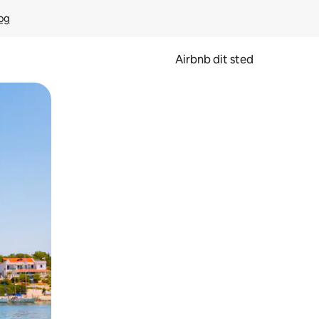
rog
Airbnb dit sted