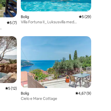
6 omtaler
Bolig
5 ud af 5 i gennem
5 (29)
Villa Fortuna II_ Luksusvilla med
5 ud af 5 i gennemsnitlig bedømmelse, 7 omtaler
5 (7)
infinitypool
søen
5 ud af 5 i gennemsnitlig bedømmelse, 12 omtaler
5 (12)
Bolig
4,67 ud af 5 i genne
4,67 (9)
1 omtaler
Cielo e Mare Cottage