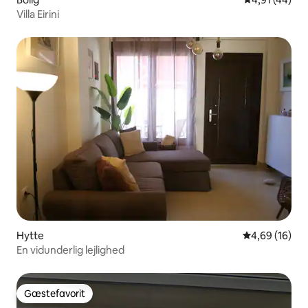
Villa Eirini
Hytte
4,69 ud af 5 
4,69 (16)
En vidunderlig lejlighed
Gæstefavorit
Gæstefavorit