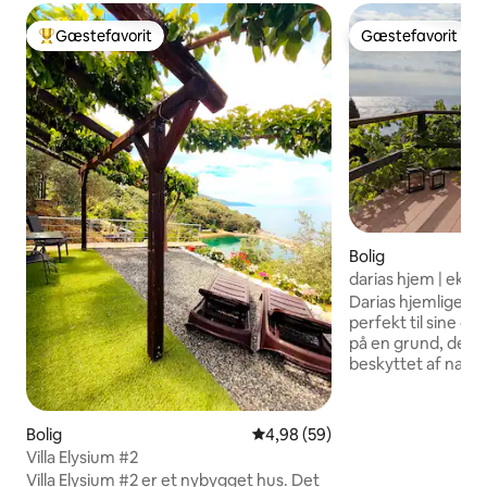
Gæstefavorit
Gæstefavorit
Bedste gæstefavorit
Gæstefavorit
Bolig
darias hjem | ekskl
Darias hjemlige ek
perfekt til sine o
på en grund, der f
beskyttet af naturen. Det 85 m2
hus har en stor v
havudsigt og en h
baghave. Store vi
Bolig
4,98 ud af 5 i gennemsnitlig b
4,98 (59)
følelsen af at "rør
Villa Elysium #2
de fleste områder af hu
Villa Elysium #2 er et nybygget hus. Det