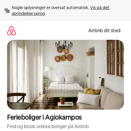
Gå
Nogle oplysninger er oversat automatisk. 
Vis på det 
videre
oprindelige sprog
til
indhold
Airbnb dit sted
Ferieboliger i Agiokampos
Find og book unikke boliger på Airbnb