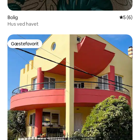
Bolig
5 ud af 5
5 (6)
Hus ved havet
Gæstefavorit
Gæstefavorit