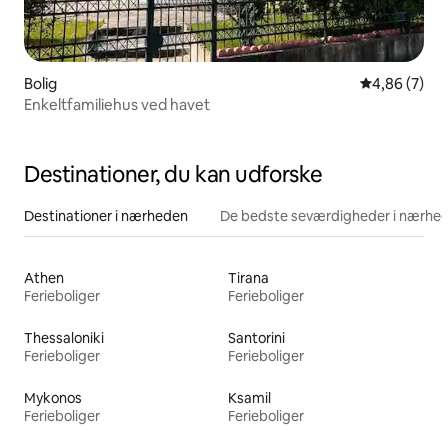
Bolig
4,86 ud af 5
4,86 (7)
Enkeltfamiliehus ved havet
Destinationer, du kan udforske
Destinationer i nærheden
De bedste seværdigheder i nærhe
Athen
Tirana
Ferieboliger
Ferieboliger
Thessaloniki
Santorini
Ferieboliger
Ferieboliger
Mykonos
Ksamil
Ferieboliger
Ferieboliger