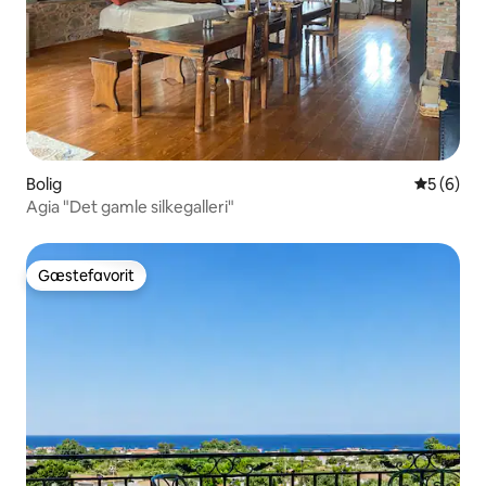
Bolig
5 ud af 5
5 (6)
Agia "Det gamle silkegalleri"
Gæstefavorit
Gæstefavorit