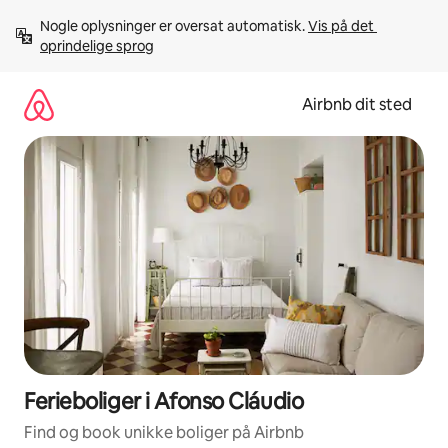
Gå
Nogle oplysninger er oversat automatisk. 
Vis på det 
videre
oprindelige sprog
til
indhold
Airbnb dit sted
Ferieboliger i Afonso Cláudio
Find og book unikke boliger på Airbnb