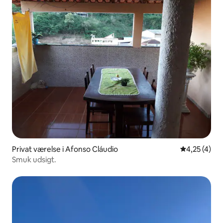
Privat værelse i Afonso Cláudio
4,25 ud af 5
4,25 (4)
Smuk udsigt.