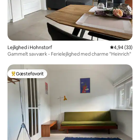
Lejlighed i Hohnstorf
4,94 ud af 5 
4,94 (33)
Gammelt savværk - Ferielejlighed med charme "Heinrich"
Gæstefavorit
Bedste gæstefavorit