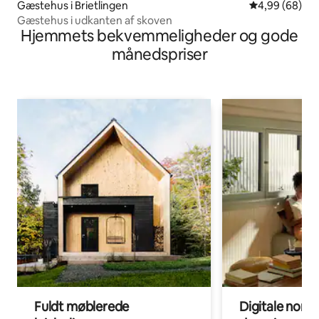
Gæstehus i Brietlingen
4,99 ud af 5 
4,99 (68)
Gæstehus i udkanten af skoven
Hjemmets bekvemmeligheder og gode
månedspriser
Fuldt møblerede
Digitale noma