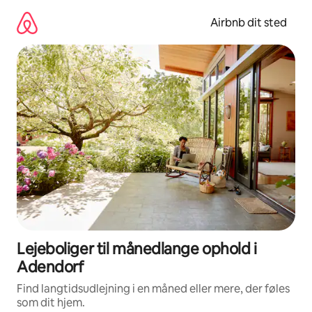
Gå
videre
Airbnb dit sted
til
indhold
Lejeboliger til månedlange ophold i
Adendorf
Find langtidsudlejning i en måned eller mere, der føles
som dit hjem.