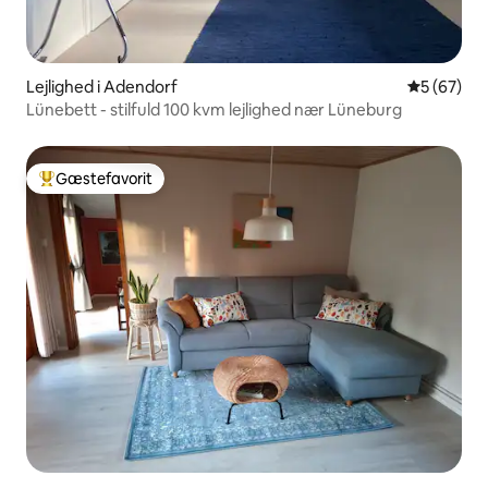
Lejlighed i Adendorf
5 ud af 5 
5 (67)
Lünebett - stilfuld 100 kvm lejlighed nær Lüneburg
Gæstefavorit
Bedste gæstefavorit