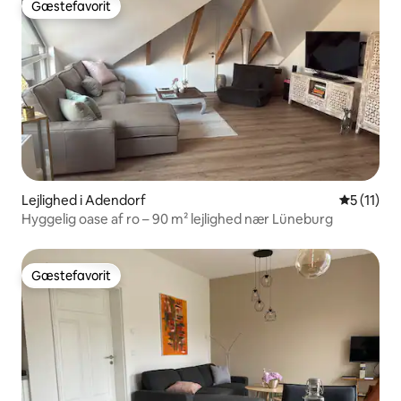
Gæstefavorit
Gæstefavorit
Lejlighed i Adendorf
5 ud af 5
5 (11)
Hyggelig oase af ro – 90 m² lejlighed nær Lüneburg
Gæstefavorit
Gæstefavorit