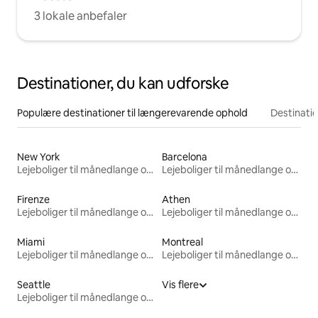
3 lokale anbefaler
Destinationer, du kan udforske
Populære destinationer til længerevarende ophold
Destinati
New York
Barcelona
Lejeboliger til månedlange ophold
Lejeboliger til månedlange ophold
Firenze
Athen
Lejeboliger til månedlange ophold
Lejeboliger til månedlange ophold
Miami
Montreal
Lejeboliger til månedlange ophold
Lejeboliger til månedlange ophold
Seattle
Vis flere
Lejeboliger til månedlange ophold