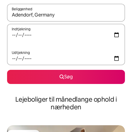
Beliggenhed
Når resultaterne er tilgængelige, skal du navigere med piletaste
Indtjekning
Udtjekning
Søg
Lejeboliger til månedlange ophold i
nærheden