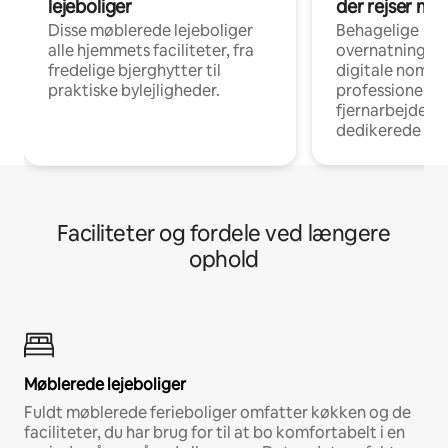
lejeboliger
der rejser me
Disse møblerede lejeboliger
Behagelige
alle hjemmets faciliteter, fra
overnatningsmu
fredelige bjerghytter til
digitale nomad
praktiske bylejligheder.
professionelle
fjernarbejde, m
dedikerede ar
Faciliteter og fordele ved længere
ophold
Møblerede lejeboliger
Fuldt møblerede ferieboliger omfatter køkken og de
faciliteter, du har brug for til at bo komfortabelt i en